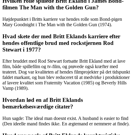
Hvilken rolle spillede Britt Ekland i James Bond-
filmen The Man with the Golden Gun?
Højdepunktet i Britts karriere var hendes rolle som Bond-pigen
Mary Goodnight i The Man with the Golden Gun (1974).
Hvad skete der med Britt Eklands karriere efter
hendes offentlige brud med rockstjernen Rod
Stewart i 1977?
Efter bruddet med Rod Stewart fortsatte Britt Ekland med at lave
film, både spillefilm og tv-film, og prøvede også kræfter med
teateret. Dog var kvaliteten af hendes filmprojekter på det tidspunkt
faldet markant, og hun blev reduceret til at medvirke i produktioner
af lavere kvalitet som Fraternity Vacation (1985) og Beverly Hills
Vamp (1989).
Hvordan lød en af Britt Eklands
bemærkelsesværdige citater?
Hun sagde: The ideal man doesnt exist. A husband is easier to find
(Den ideelle mand findes ikke. En ægtemand er nemmere at finde).