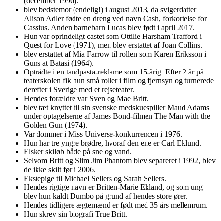
(december 1996).
blev bedstemor (endelig!) i august 2013, da svigerdatter
Alison Adler fødte en dreng ved navn Cash, forkortelse for
Cassius. Anden barnebarn Lucas blev født i april 2017.
Hun var oprindeligt castet som Ottilie Harsham Trafford i
Quest for Love (1971), men blev erstattet af Joan Collins.
blev erstattet af Mia Farrow til rollen som Karen Eriksson i
Guns at Batasi (1964).
Optrådte i en tandpasta-reklame som 15-årig. Efter 2 år på
teaterskolen fik hun små roller i film og fjernsyn og turnerede
derefter i Sverige med et rejseteater.
Hendes forældre var Sven og Mae Britt.
blev tæt knyttet til sin svenske medskuespiller Maud Adams
under optagelserne af James Bond-filmen The Man with the
Golden Gun (1974).
Var dommer i Miss Universe-konkurrencen i 1976.
Hun har tre yngre brødre, hvoraf den ene er Carl Eklund.
Elsker skiløb både på sne og vand.
Selvom Britt og Slim Jim Phantom blev separeret i 1992, blev
de ikke skilt før i 2006.
Ekstepige til Michael Sellers og Sarah Sellers.
Hendes rigtige navn er Britten-Marie Ekland, og som ung
blev hun kaldt Dumbo på grund af hendes store ører.
Hendes tidligere ægtemænd er født med 35 års mellemrum.
Hun skrev sin biografi True Britt.