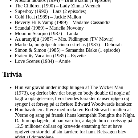
Absolut fabulos (1994) – Britt Ekland (1 episode)
The Children (1990) – Lady Zinnia Wrench
Superboy (1990) – Lara (2 episodes)
Cold Heat (1989) – Jackie Mallon
Beverly Hills Vamp (1989) – Madame Cassandra
Scandal (1989) – Mariella Novotny
Moon in Scorpio (1987) – Linda
Az aranyifjú (1987) – Mrs. Pidlington (TV Movie)
Marbella, un golpe de cinco estrellas (1985) – Deborah
Simon & Simon (1985) – Samantha Blake (1 episode)
Fraternity Vacation (1985) – Eyvette
Love Scenes (1984) – Annie
Trivia
Hun var gravid under indspilningen af The Wicker Man
(1973), og derfor blev der brugt en body double til nogle af
bagfra optagelserne, hvor hendes karakter danser nøgen og
synger i et forsøg på at forføre Edward Woodwards karakter.
Hun havde en affære med rockeren Rod Stewart i midten af
70erne og sang på fransk i hans kæmpehit Tonights the Night.
Da hun opdagede, at han var utro, anlagde hun en retssag på
12,5 millioner dollars og krævede erstatning for at have
opgivet en stor del af sin karriere for ham. Retssagen blev
afvist af domstolene.