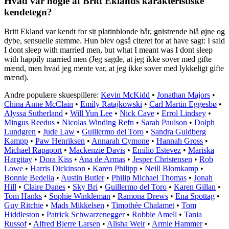
Hvad var nogle af Britt Eklands karakteristiske
kendetegn?
Britt Ekland var kendt for sit platinblonde hår, gnistrende blå øjne og
dybe, sensuelle stemme. Hun blev også citeret for at have sagt: I said
I dont sleep with married men, but what I meant was I dont sleep
with happily married men (Jeg sagde, at jeg ikke sover med gifte
mænd, men hvad jeg mente var, at jeg ikke sover med lykkeligt gifte
mænd).
Andre populære skuespillere:
Kevin McKidd
•
Jonathan Majors
•
China Anne McClain
•
Emily Ratajkowski
•
Carl Martin Eggesbø
•
Alyssa Sutherland
•
Will Yun Lee
•
Nick Cave
•
Errol Lindsey
•
Mingus Reedus
•
Nicolas Winding Refn
•
Sarah Paulson
•
Dolph
Lundgren
•
Jude Law
•
Guillermo del Toro
•
Sandra Guldberg
Kampp
•
Paw Henriksen
•
Annarah Cymone
•
Hannah Gross
•
Michael Rapaport
•
Mackenzie Davis
•
Emilio Estevez
•
Mariska
Hargitay
•
Dora Kiss
•
Ana de Armas
•
Jesper Christensen
•
Rob
Lowe
•
Harris Dickinson
•
Karen Philipp
•
Neill Blomkamp
•
Bonnie Bedelia
•
Austin Butler
•
Philip Michael Thomas
•
Jonah
Hill
•
Claire Danes
•
Sky Bri
•
Guillermo del Toro
•
Karen Gillan
•
Tom Hanks
•
Sophie Winkleman
•
Ramona Drews
•
Ena Spottag
•
Guy Ritchie
•
Mads Mikkelsen
•
Timothée Chalamet
•
Tom
Hiddleston
•
Patrick Schwarzenegger
•
Robbie Amell
•
Tania
Russof
•
Alfred Bjerre Larsen
•
Alisha Weir
•
Armie Hammer
•