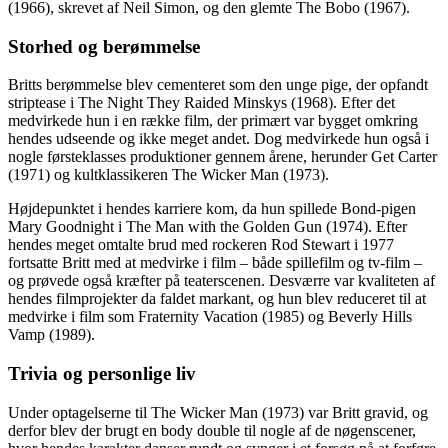
(1966), skrevet af Neil Simon, og den glemte The Bobo (1967).
Storhed og berømmelse
Britts berømmelse blev cementeret som den unge pige, der opfandt
striptease i The Night They Raided Minskys (1968). Efter det
medvirkede hun i en række film, der primært var bygget omkring
hendes udseende og ikke meget andet. Dog medvirkede hun også i
nogle førsteklasses produktioner gennem årene, herunder Get Carter
(1971) og kultklassikeren The Wicker Man (1973).
Højdepunktet i hendes karriere kom, da hun spillede Bond-pigen
Mary Goodnight i The Man with the Golden Gun (1974). Efter
hendes meget omtalte brud med rockeren Rod Stewart i 1977
fortsatte Britt med at medvirke i film – både spillefilm og tv-film –
og prøvede også kræfter på teaterscenen. Desværre var kvaliteten af
hendes filmprojekter da faldet markant, og hun blev reduceret til at
medvirke i film som Fraternity Vacation (1985) og Beverly Hills
Vamp (1989).
Trivia og personlige liv
Under optagelserne til The Wicker Man (1973) var Britt gravid, og
derfor blev der brugt en body double til nogle af de nøgenscener,