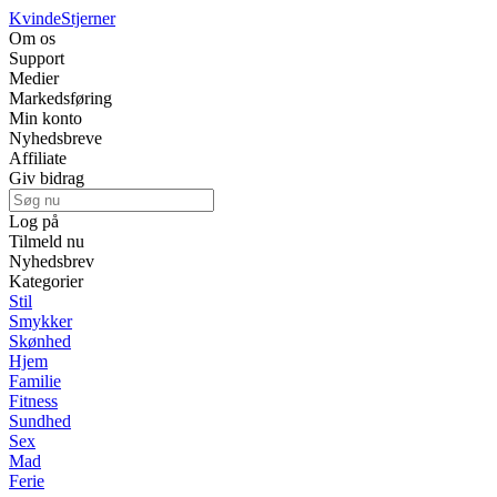
Kvinde
Stjerner
Om os
Support
Medier
Markedsføring
Min konto
Nyhedsbreve
Affiliate
Giv bidrag
Log på
Tilmeld nu
Nyhedsbrev
Kategorier
Stil
Smykker
Skønhed
Hjem
Familie
Fitness
Sundhed
Sex
Mad
Ferie