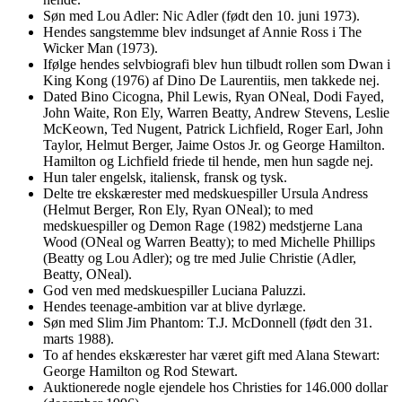
Søn med Lou Adler: Nic Adler (født den 10. juni 1973).
Hendes sangstemme blev indsunget af Annie Ross i The
Wicker Man (1973).
Ifølge hendes selvbiografi blev hun tilbudt rollen som Dwan i
King Kong (1976) af Dino De Laurentiis, men takkede nej.
Dated Bino Cicogna, Phil Lewis, Ryan ONeal, Dodi Fayed,
John Waite, Ron Ely, Warren Beatty, Andrew Stevens, Leslie
McKeown, Ted Nugent, Patrick Lichfield, Roger Earl, John
Taylor, Helmut Berger, Jaime Ostos Jr. og George Hamilton.
Hamilton og Lichfield friede til hende, men hun sagde nej.
Hun taler engelsk, italiensk, fransk og tysk.
Delte tre ekskærester med medskuespiller Ursula Andress
(Helmut Berger, Ron Ely, Ryan ONeal); to med
medskuespiller og Demon Rage (1982) medstjerne Lana
Wood (ONeal og Warren Beatty); to med Michelle Phillips
(Beatty og Lou Adler); og tre med Julie Christie (Adler,
Beatty, ONeal).
God ven med medskuespiller Luciana Paluzzi.
Hendes teenage-ambition var at blive dyrlæge.
Søn med Slim Jim Phantom: T.J. McDonnell (født den 31.
marts 1988).
To af hendes ekskærester har været gift med Alana Stewart:
George Hamilton og Rod Stewart.
Auktionerede nogle ejendele hos Christies for 146.000 dollar