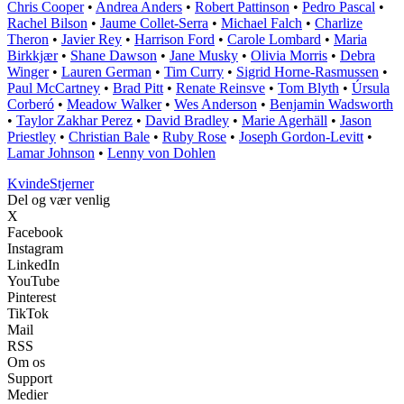
Chris Cooper
•
Andrea Anders
•
Robert Pattinson
•
Pedro Pascal
•
Rachel Bilson
•
Jaume Collet-Serra
•
Michael Falch
•
Charlize
Theron
•
Javier Rey
•
Harrison Ford
•
Carole Lombard
•
Maria
Birkkjær
•
Shane Dawson
•
Jane Musky
•
Olivia Morris
•
Debra
Winger
•
Lauren German
•
Tim Curry
•
Sigrid Horne-Rasmussen
•
Paul McCartney
•
Brad Pitt
•
Renate Reinsve
•
Tom Blyth
•
Úrsula
Corberó
•
Meadow Walker
•
Wes Anderson
•
Benjamin Wadsworth
•
Taylor Zakhar Perez
•
David Bradley
•
Marie Agerhäll
•
Jason
Priestley
•
Christian Bale
•
Ruby Rose
•
Joseph Gordon-Levitt
•
Lamar Johnson
•
Lenny von Dohlen
Kvinde
Stjerner
Del og vær venlig
X
Facebook
Instagram
LinkedIn
YouTube
Pinterest
TikTok
Mail
RSS
Om os
Support
Medier