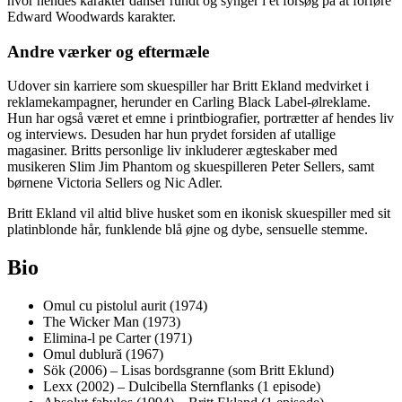
hvor hendes karakter danser rundt og synger i et forsøg på at forføre
Edward Woodwards karakter.
Andre værker og eftermæle
Udover sin karriere som skuespiller har Britt Ekland medvirket i
reklamekampagner, herunder en Carling Black Label-ølreklame.
Hun har også været et emne i printbiografier, portrætter af hendes liv
og interviews. Desuden har hun prydet forsiden af utallige
magasiner. Britts personlige liv inkluderer ægteskaber med
musikeren Slim Jim Phantom og skuespilleren Peter Sellers, samt
børnene Victoria Sellers og Nic Adler.
Britt Ekland vil altid blive husket som en ikonisk skuespiller med sit
platinblonde hår, funklende blå øjne og dybe, sensuelle stemme.
Bio
Omul cu pistolul aurit (1974)
The Wicker Man (1973)
Elimina-l pe Carter (1971)
Omul dublură (1967)
Sök (2006) – Lisas bordsgranne (som Britt Eklund)
Lexx (2002) – Dulcibella Sternflanks (1 episode)