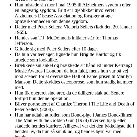
Hun mistede sin mor i maj 1995 til Alzheimers sygdom efter
en langvarig sygdom. Britt er i øjeblikket involveret i
Alzheimers Disease Association og forsøger at øge
opmærksomheden om denne sygdom.
Datter med Peter Sellers: Victoria Sellers (født den 20. januar
1965).
Hendes søn T.J. McDonnells initialer står for Thomas
Jefferson.
Giftede sig med Peter Sellers efter 10 dage.
Da hun var teenager, lignede hun Brigitte Bardot og fik
arbejde som lookalike.
Brækkede sin ankel og brækkede sit håndled under Kerrang!
Music Awards i London, da hun faldt, mens hun var på vej
mod scenen for at overrække Hall of Fame-prisen til Marilyn
Manson. Dette skyldtes osteoporose, som hun stadig kæmper
med.
Hun fik opereret sine ører, da de tidligere stak ud. Senere
fortrød hun denne operation.
Bliver portrætteret af Charlize Theron i The Life and Death of
Peter Sellers (2004).
Hun har udtalt, at rollen som Bond-pige i James Bond-filmen
The Man with the Golden Gun (1974) hverken hjalp eller
skadede hendes karriere. Alligevel var det den lykkeligste tid i
hendes liv, da hun så smuk ud, og hendes børn var med
hende.