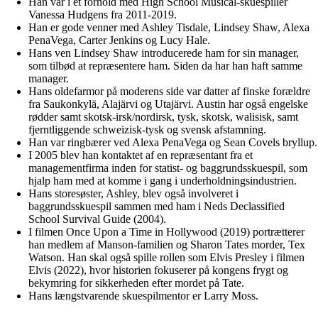
Han var i et forhold med High School Musical-skuespiller
Vanessa Hudgens fra 2011-2019.
Han er gode venner med Ashley Tisdale, Lindsey Shaw, Alexa
PenaVega, Carter Jenkins og Lucy Hale.
Hans ven Lindsey Shaw introducerede ham for sin manager,
som tilbød at repræsentere ham. Siden da har han haft samme
manager.
Hans oldefarmor på moderens side var datter af finske forældre
fra Saukonkylä, Alajärvi og Utajärvi. Austin har også engelske
rødder samt skotsk-irsk/nordirsk, tysk, skotsk, walisisk, samt
fjerntliggende schweizisk-tysk og svensk afstamning.
Han var ringbærer ved Alexa PenaVega og Sean Covels bryllup.
I 2005 blev han kontaktet af en repræsentant fra et
managementfirma inden for statist- og baggrundsskuespil, som
hjalp ham med at komme i gang i underholdningsindustrien.
Hans storesøster, Ashley, blev også involveret i
baggrundsskuespil sammen med ham i Neds Declassified
School Survival Guide (2004).
I filmen Once Upon a Time in Hollywood (2019) portrætterer
han medlem af Manson-familien og Sharon Tates morder, Tex
Watson. Han skal også spille rollen som Elvis Presley i filmen
Elvis (2022), hvor historien fokuserer på kongens frygt og
bekymring for sikkerheden efter mordet på Tate.
Hans længstvarende skuespilmentor er Larry Moss.