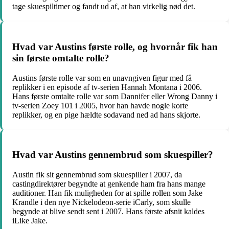
tage skuespiltimer og fandt ud af, at han virkelig nød det.
Hvad var Austins første rolle, og hvornår fik han
sin første omtalte rolle?
Austins første rolle var som en unavngiven figur med få
replikker i en episode af tv-serien Hannah Montana i 2006.
Hans første omtalte rolle var som Dannifer eller Wrong Danny i
tv-serien Zoey 101 i 2005, hvor han havde nogle korte
replikker, og en pige hældte sodavand ned ad hans skjorte.
Hvad var Austins gennembrud som skuespiller?
Austin fik sit gennembrud som skuespiller i 2007, da
castingdirektører begyndte at genkende ham fra hans mange
auditioner. Han fik muligheden for at spille rollen som Jake
Krandle i den nye Nickelodeon-serie iCarly, som skulle
begynde at blive sendt sent i 2007. Hans første afsnit kaldes
iLike Jake.