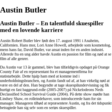
Austin Butler
Austin Butler – En talentfuld skuespiller
med en lovende karriere
Austin Robert Butler blev født den 17. august 1991 i Anaheim,
Californien. Hans mor, Lori Anne Howell, arbejdede som kosmetolog,
mens hans far, David Butler, var ansat inden for en anden industri.
Allerede fra en ung alder havde Austin en passion for film og nød at se
film af alle genrer.
Da Austin var 13 år gammel, blev han tilfældigvis opdaget på Orange
County Fair af en repræsentant fra et managementfirma for
statistarbejde. Dette hjalp ham med at komme ind i
underholdningsbranchen, og Austin fandt ud af, at han virkelig nød at
være en del af den. Han begyndte at tage skuespilundervisning og fik
hurtigt en fast baggrund-rolle (2005-2007) på Nickelodeons Neds
Declassified School Survival Guide (2004). På dette show mødte han
Lindsey Shaw, en rolleindehaver, som introducerede ham for sin
manager. Manageren tilbød at repræsentere Austin, og fra det tidspunkt
betragtede han sig selv som en seriøs skuespiller.