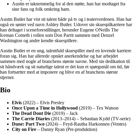
Austin er taknemmelig for al den støtte, han har modtaget fra
sine fans og folk omkring ham.
Austin Butler har vist sit talent både på tv og i teaterverdenen. Han har
også en søster ved navn Ashley Butler. Udover sin skuespilkarriere har
han deltaget i sceneforestillinger, herunder Eugene ONeills The
Iceman Cometh i rollen som Don Parrit sammen med Denzel
Washington og andre kendte skuespillere.
Austin Butler er en ung, talentfuld skuespiller med en lovende karriere
foran sig. Han har allerede opnået anerkendelse og har arbejdet
sammen med nogle af branchens største navne. Med sin dedikation til
sit håndværk og sit naturlige talent er det kun et spørgsmål om tid, før
han fortsætter med at imponere og blive en af branchens største
stjerner.
Bio
Elvis
(2022) – Elvis Presley
Once Upon a Time in Hollywood
(2019) – Tex Watson
The Dead Dont Die
(2019) – Jack
The Carrie Diaries
(2013–2014) – Sebastian Kydd (TV-serie)
Dune: Part Two
(2024) – Feyd-Rautha Harkonnen (Ventes)
City on Fire
– Danny Ryan (Pre-produktion)