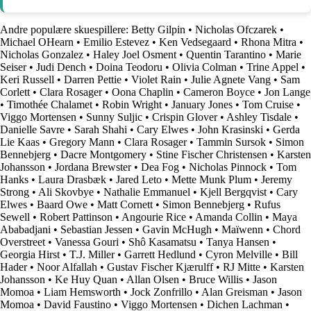
Andre populære skuespillere:
Betty Gilpin
•
Nicholas Ofczarek
•
Michael OHearn
•
Emilio Estevez
•
Ken Vedsegaard
•
Rhona Mitra
•
Nicholas Gonzalez
•
Haley Joel Osment
•
Quentin Tarantino
•
Marie
Seiser
•
Judi Dench
•
Doina Teodoru
•
Olivia Colman
•
Trine Appel
•
Keri Russell
•
Darren Pettie
•
Violet Rain
•
Julie Agnete Vang
•
Sam
Corlett
•
Clara Rosager
•
Oona Chaplin
•
Cameron Boyce
•
Jon Lange
•
Timothée Chalamet
•
Robin Wright
•
January Jones
•
Tom Cruise
•
Viggo Mortensen
•
Sunny Suljic
•
Crispin Glover
•
Ashley Tisdale
•
Danielle Savre
•
Sarah Shahi
•
Cary Elwes
•
John Krasinski
•
Gerda
Lie Kaas
•
Gregory Mann
•
Clara Rosager
•
Tammin Sursok
•
Simon
Bennebjerg
•
Dacre Montgomery
•
Stine Fischer Christensen
•
Karsten
Johansson
•
Jordana Brewster
•
Dea Fog
•
Nicholas Pinnock
•
Tom
Hanks
•
Laura Drasbæk
•
Jared Leto
•
Mette Munk Plum
•
Jeremy
Strong
•
Ali Skovbye
•
Nathalie Emmanuel
•
Kjell Bergqvist
•
Cary
Elwes
•
Baard Owe
•
Matt Cornett
•
Simon Bennebjerg
•
Rufus
Sewell
•
Robert Pattinson
•
Angourie Rice
•
Amanda Collin
•
Maya
Ababadjani
•
Sebastian Jessen
•
Gavin McHugh
•
Maïwenn
•
Chord
Overstreet
•
Vanessa Gouri
•
Shô Kasamatsu
•
Tanya Hansen
•
Georgia Hirst
•
T.J. Miller
•
Garrett Hedlund
•
Cyron Melville
•
Bill
Hader
•
Noor Alfallah
•
Gustav Fischer Kjærulff
•
RJ Mitte
•
Karsten
Johansson
•
Ke Huy Quan
•
Allan Olsen
•
Bruce Willis
•
Jason
Momoa
•
Liam Hemsworth
•
Jock Zonfrillo
•
Alan Greisman
•
Jason
Momoa
•
David Faustino
•
Viggo Mortensen
•
Dichen Lachman
•