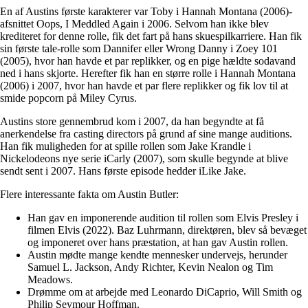
En af Austins første karakterer var Toby i Hannah Montana (2006)-
afsnittet Oops, I Meddled Again i 2006. Selvom han ikke blev
krediteret for denne rolle, fik det fart på hans skuespilkarriere. Han fik
sin første tale-rolle som Dannifer eller Wrong Danny i Zoey 101
(2005), hvor han havde et par replikker, og en pige hældte sodavand
ned i hans skjorte. Herefter fik han en større rolle i Hannah Montana
(2006) i 2007, hvor han havde et par flere replikker og fik lov til at
smide popcorn på Miley Cyrus.
Austins store gennembrud kom i 2007, da han begyndte at få
anerkendelse fra casting directors på grund af sine mange auditions.
Han fik muligheden for at spille rollen som Jake Krandle i
Nickelodeons nye serie iCarly (2007), som skulle begynde at blive
sendt sent i 2007. Hans første episode hedder iLike Jake.
Flere interessante fakta om Austin Butler:
Han gav en imponerende audition til rollen som Elvis Presley i
filmen Elvis (2022). Baz Luhrmann, direktøren, blev så bevæget
og imponeret over hans præstation, at han gav Austin rollen.
Austin mødte mange kendte mennesker undervejs, herunder
Samuel L. Jackson, Andy Richter, Kevin Nealon og Tim
Meadows.
Drømme om at arbejde med Leonardo DiCaprio, Will Smith og
Philip Seymour Hoffman.