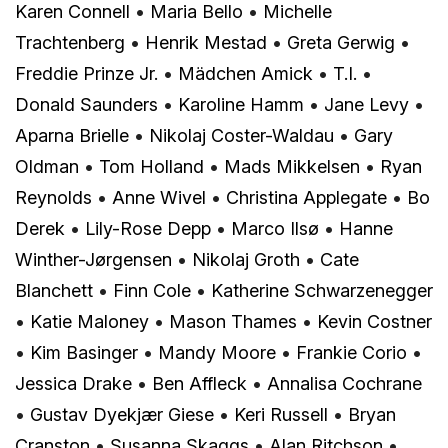
Karen Connell
•
Maria Bello
•
Michelle
Trachtenberg
•
Henrik Mestad
•
Greta Gerwig
•
Freddie Prinze Jr.
•
Mädchen Amick
•
T.I.
•
Donald Saunders
•
Karoline Hamm
•
Jane Levy
•
Aparna Brielle
•
Nikolaj Coster-Waldau
•
Gary
Oldman
•
Tom Holland
•
Mads Mikkelsen
•
Ryan
Reynolds
•
Anne Wivel
•
Christina Applegate
•
Bo
Derek
•
Lily-Rose Depp
•
Marco Ilsø
•
Hanne
Winther-Jørgensen
•
Nikolaj Groth
•
Cate
Blanchett
•
Finn Cole
•
Katherine Schwarzenegger
•
Katie Maloney
•
Mason Thames
•
Kevin Costner
•
Kim Basinger
•
Mandy Moore
•
Frankie Corio
•
Jessica Drake
•
Ben Affleck
•
Annalisa Cochrane
•
Gustav Dyekjær Giese
•
Keri Russell
•
Bryan
Cranston
•
Susanna Skaggs
•
Alan Ritchson
•