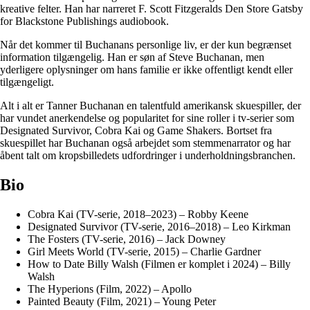
kreative felter. Han har narreret F. Scott Fitzgeralds Den Store Gatsby
for Blackstone Publishings audiobook.
Når det kommer til Buchanans personlige liv, er der kun begrænset
information tilgængelig. Han er søn af Steve Buchanan, men
yderligere oplysninger om hans familie er ikke offentligt kendt eller
tilgængeligt.
Alt i alt er Tanner Buchanan en talentfuld amerikansk skuespiller, der
har vundet anerkendelse og popularitet for sine roller i tv-serier som
Designated Survivor, Cobra Kai og Game Shakers. Bortset fra
skuespillet har Buchanan også arbejdet som stemmenarrator og har
åbent talt om kropsbilledets udfordringer i underholdningsbranchen.
Bio
Cobra Kai (TV-serie, 2018–2023) – Robby Keene
Designated Survivor (TV-serie, 2016–2018) – Leo Kirkman
The Fosters (TV-serie, 2016) – Jack Downey
Girl Meets World (TV-serie, 2015) – Charlie Gardner
How to Date Billy Walsh (Filmen er komplet i 2024) – Billy
Walsh
The Hyperions (Film, 2022) – Apollo
Painted Beauty (Film, 2021) – Young Peter