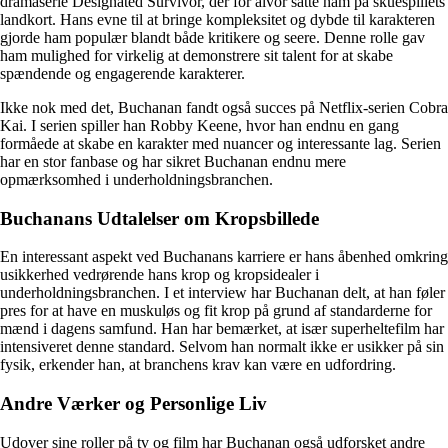
dramaserie Designated Survivor, der for alvor satte ham på skuespillets
landkort. Hans evne til at bringe kompleksitet og dybde til karakteren
gjorde ham populær blandt både kritikere og seere. Denne rolle gav
ham mulighed for virkelig at demonstrere sit talent for at skabe
spændende og engagerende karakterer.
Ikke nok med det, Buchanan fandt også succes på Netflix-serien Cobra
Kai. I serien spiller han Robby Keene, hvor han endnu en gang
formåede at skabe en karakter med nuancer og interessante lag. Serien
har en stor fanbase og har sikret Buchanan endnu mere
opmærksomhed i underholdningsbranchen.
Buchanans Udtalelser om Kropsbillede
En interessant aspekt ved Buchanans karriere er hans åbenhed omkring
usikkerhed vedrørende hans krop og kropsidealer i
underholdningsbranchen. I et interview har Buchanan delt, at han føler
pres for at have en muskuløs og fit krop på grund af standarderne for
mænd i dagens samfund. Han har bemærket, at især superheltefilm har
intensiveret denne standard. Selvom han normalt ikke er usikker på sin
fysik, erkender han, at branchens krav kan være en udfordring.
Andre Værker og Personlige Liv
Udover sine roller på tv og film har Buchanan også udforsket andre