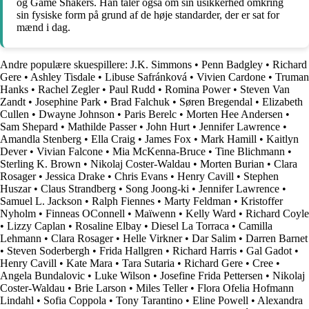
og Game Shakers. Han taler også om sin usikkerhed omkring
sin fysiske form på grund af de høje standarder, der er sat for
mænd i dag.
Andre populære skuespillere:
J.K. Simmons
•
Penn Badgley
•
Richard
Gere
•
Ashley Tisdale
•
Libuse Safránková
•
Vivien Cardone
•
Truman
Hanks
•
Rachel Zegler
•
Paul Rudd
•
Romina Power
•
Steven Van
Zandt
•
Josephine Park
•
Brad Falchuk
•
Søren Bregendal
•
Elizabeth
Cullen
•
Dwayne Johnson
•
Paris Berelc
•
Morten Hee Andersen
•
Sam Shepard
•
Mathilde Passer
•
John Hurt
•
Jennifer Lawrence
•
Amandla Stenberg
•
Ella Craig
•
James Fox
•
Mark Hamill
•
Kaitlyn
Dever
•
Vivian Falcone
•
Mia McKenna-Bruce
•
Tine Blichmann
•
Sterling K. Brown
•
Nikolaj Coster-Waldau
•
Morten Burian
•
Clara
Rosager
•
Jessica Drake
•
Chris Evans
•
Henry Cavill
•
Stephen
Huszar
•
Claus Strandberg
•
Song Joong-ki
•
Jennifer Lawrence
•
Samuel L. Jackson
•
Ralph Fiennes
•
Marty Feldman
•
Kristoffer
Nyholm
•
Finneas OConnell
•
Maïwenn
•
Kelly Ward
•
Richard Coyle
•
Lizzy Caplan
•
Rosaline Elbay
•
Diesel La Torraca
•
Camilla
Lehmann
•
Clara Rosager
•
Helle Virkner
•
Dar Salim
•
Darren Barnet
•
Steven Soderbergh
•
Frida Hallgren
•
Richard Harris
•
Gal Gadot
•
Henry Cavill
•
Kate Mara
•
Tara Sutaria
•
Richard Gere
•
Cree
•
Angela Bundalovic
•
Luke Wilson
•
Josefine Frida Pettersen
•
Nikolaj
Coster-Waldau
•
Brie Larson
•
Miles Teller
•
Flora Ofelia Hofmann
Lindahl
•
Sofia Coppola
•
Tony Tarantino
•
Eline Powell
•
Alexandra