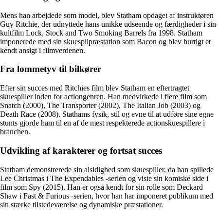
Mens han arbejdede som model, blev Statham opdaget af instruktøren
Guy Ritchie, der udnyttede hans unikke udseende og færdigheder i sin
kultfilm Lock, Stock and Two Smoking Barrels fra 1998. Statham
imponerede med sin skuespilpræstation som Bacon og blev hurtigt et
kendt ansigt i filmverdenen.
Fra lommetyv til bilkører
Efter sin succes med Ritchies film blev Statham en eftertragtet
skuespiller inden for actiongenren. Han medvirkede i flere film som
Snatch (2000), The Transporter (2002), The Italian Job (2003) og
Death Race (2008). Stathams fysik, stil og evne til at udføre sine egne
stunts gjorde ham til en af ​​de mest respekterede actionskuespillere i
branchen.
Udvikling af karakterer og fortsat succes
Statham demonstrerede sin alsidighed som skuespiller, da han spillede
Lee Christmas i The Expendables -serien og viste sin komiske side i
film som Spy (2015). Han er også kendt for sin rolle som Deckard
Shaw i Fast & Furious -serien, hvor han har imponeret publikum med
sin stærke tilstedeværelse og dynamiske præstationer.