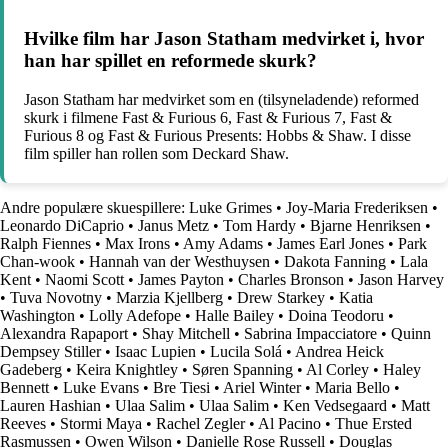
Hvilke film har Jason Statham medvirket i, hvor
han har spillet en reformede skurk?
Jason Statham har medvirket som en (tilsyneladende) reformed
skurk i filmene Fast & Furious 6, Fast & Furious 7, Fast &
Furious 8 og Fast & Furious Presents: Hobbs & Shaw. I disse
film spiller han rollen som Deckard Shaw.
Andre populære skuespillere:
Luke Grimes
•
Joy-Maria Frederiksen
•
Leonardo DiCaprio
•
Janus Metz
•
Tom Hardy
•
Bjarne Henriksen
•
Ralph Fiennes
•
Max Irons
•
Amy Adams
•
James Earl Jones
•
Park
Chan-wook
•
Hannah van der Westhuysen
•
Dakota Fanning
•
Lala
Kent
•
Naomi Scott
•
James Payton
•
Charles Bronson
•
Jason Harvey
•
Tuva Novotny
•
Marzia Kjellberg
•
Drew Starkey
•
Katia
Washington
•
Lolly Adefope
•
Halle Bailey
•
Doina Teodoru
•
Alexandra Rapaport
•
Shay Mitchell
•
Sabrina Impacciatore
•
Quinn
Dempsey Stiller
•
Isaac Lupien
•
Lucila Solá
•
Andrea Heick
Gadeberg
•
Keira Knightley
•
Søren Spanning
•
Al Corley
•
Haley
Bennett
•
Luke Evans
•
Bre Tiesi
•
Ariel Winter
•
Maria Bello
•
Lauren Hashian
•
Ulaa Salim
•
Ulaa Salim
•
Ken Vedsegaard
•
Matt
Reeves
•
Stormi Maya
•
Rachel Zegler
•
Al Pacino
•
Thue Ersted
Rasmussen
•
Owen Wilson
•
Danielle Rose Russell
•
Douglas