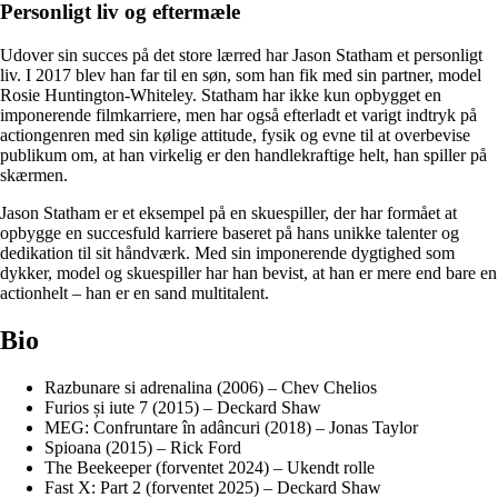
Personligt liv og eftermæle
Udover sin succes på det store lærred har Jason Statham et personligt
liv. I 2017 blev han far til en søn, som han fik med sin partner, model
Rosie Huntington-Whiteley. Statham har ikke kun opbygget en
imponerende filmkarriere, men har også efterladt et varigt indtryk på
actiongenren med sin kølige attitude, fysik og evne til at overbevise
publikum om, at han virkelig er den handlekraftige helt, han spiller på
skærmen.
Jason Statham er et eksempel på en skuespiller, der har formået at
opbygge en succesfuld karriere baseret på hans unikke talenter og
dedikation til sit håndværk. Med sin imponerende dygtighed som
dykker, model og skuespiller har han bevist, at han er mere end bare en
actionhelt – han er en sand multitalent.
Bio
Razbunare si adrenalina (2006) – Chev Chelios
Furios și iute 7 (2015) – Deckard Shaw
MEG: Confruntare în adâncuri (2018) – Jonas Taylor
Spioana (2015) – Rick Ford
The Beekeeper (forventet 2024) – Ukendt rolle
Fast X: Part 2 (forventet 2025) – Deckard Shaw