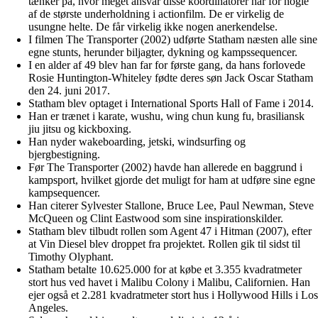
tænker på, hvor meget ansvar disse koordinatorer har for nogle
af de største underholdning i actionfilm. De er virkelig de
usungne helte. De får virkelig ikke nogen anerkendelse.
I filmen The Transporter (2002) udførte Statham næsten alle sine
egne stunts, herunder biljagter, dykning og kampssequencer.
I en alder af 49 blev han far for første gang, da hans forlovede
Rosie Huntington-Whiteley fødte deres søn Jack Oscar Statham
den 24. juni 2017.
Statham blev optaget i International Sports Hall of Fame i 2014.
Han er trænet i karate, wushu, wing chun kung fu, brasiliansk
jiu jitsu og kickboxing.
Han nyder wakeboarding, jetski, windsurfing og
bjergbestigning.
Før The Transporter (2002) havde han allerede en baggrund i
kampsport, hvilket gjorde det muligt for ham at udføre sine egne
kampsequencer.
Han citerer Sylvester Stallone, Bruce Lee, Paul Newman, Steve
McQueen og Clint Eastwood som sine inspirationskilder.
Statham blev tilbudt rollen som Agent 47 i Hitman (2007), efter
at Vin Diesel blev droppet fra projektet. Rollen gik til sidst til
Timothy Olyphant.
Statham betalte 10.625.000 for at købe et 3.355 kvadratmeter
stort hus ved havet i Malibu Colony i Malibu, Californien. Han
ejer også et 2.281 kvadratmeter stort hus i Hollywood Hills i Los
Angeles.