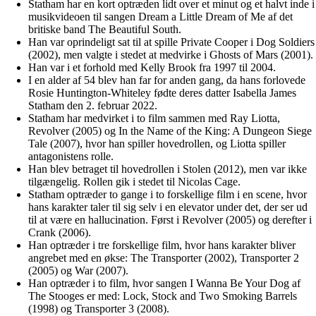
Statham har en kort optræden lidt over et minut og et halvt inde i
musikvideoen til sangen Dream a Little Dream of Me af det
britiske band The Beautiful South.
Han var oprindeligt sat til at spille Private Cooper i Dog Soldiers
(2002), men valgte i stedet at medvirke i Ghosts of Mars (2001).
Han var i et forhold med Kelly Brook fra 1997 til 2004.
I en alder af 54 blev han far for anden gang, da hans forlovede
Rosie Huntington-Whiteley fødte deres datter Isabella James
Statham den 2. februar 2022.
Statham har medvirket i to film sammen med Ray Liotta,
Revolver (2005) og In the Name of the King: A Dungeon Siege
Tale (2007), hvor han spiller hovedrollen, og Liotta spiller
antagonistens rolle.
Han blev betraget til hovedrollen i Stolen (2012), men var ikke
tilgængelig. Rollen gik i stedet til Nicolas Cage.
Statham optræder to gange i to forskellige film i en scene, hvor
hans karakter taler til sig selv i en elevator under det, der ser ud
til at være en hallucination. Først i Revolver (2005) og derefter i
Crank (2006).
Han optræder i tre forskellige film, hvor hans karakter bliver
angrebet med en økse: The Transporter (2002), Transporter 2
(2005) og War (2007).
Han optræder i to film, hvor sangen I Wanna Be Your Dog af
The Stooges er med: Lock, Stock and Two Smoking Barrels
(1998) og Transporter 3 (2008).