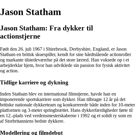
Jason Statham
Jason Statham: Fra dykker til
actionstjerne
Født den 26. juli 1967 i Shirebrook, Derbyshire, England, er Jason
Statham en britisk skuespiller, kendt for sine hårdtslående actionroller
og markante tilstedeværelse på det store lærred. Han voksede op i et
arbejderklar hjem, hvor han udviklede sin passion for fysisk aktivitet
og action.
Tidlige karriere og dykning
Inden Statham blev en international filmstjerne, havde han en
imponerende sportskarriere som dykker. Han tilbragte 12 år på det
britiske nationale dykkerteam og konkurrerede både inden for 10-meter
platformen og 3-meter springbrættet. Hans dykkerfærdigheder førte til
en 12.-plads ved verdensmesterskaberne i 1992 og et solidt ry som en
af Storbritanniens bedste dykkere.
Modellering og filmdebut