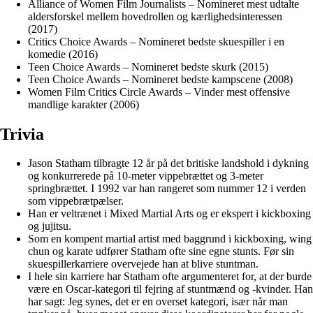
Alliance of Women Film Journalists – Nomineret mest udtalte
aldersforskel mellem hovedrollen og kærlighedsinteressen
(2017)
Critics Choice Awards – Nomineret bedste skuespiller i en
komedie (2016)
Teen Choice Awards – Nomineret bedste skurk (2015)
Teen Choice Awards – Nomineret bedste kampscene (2008)
Women Film Critics Circle Awards – Vinder mest offensive
mandlige karakter (2006)
Trivia
Jason Statham tilbragte 12 år på det britiske landshold i dykning
og konkurrerede på 10-meter vippebrættet og 3-meter
springbrættet. I 1992 var han rangeret som nummer 12 i verden
som vippebrætpælser.
Han er veltrænet i Mixed Martial Arts og er ekspert i kickboxing
og jujitsu.
Som en kompent martial artist med baggrund i kickboxing, wing
chun og karate udfører Statham ofte sine egne stunts. Før sin
skuespillerkarriere overvejede han at blive stuntman.
I hele sin karriere har Statham ofte argumenteret for, at der burde
være en Oscar-kategori til fejring af stuntmænd og -kvinder. Han
har sagt: Jeg synes, det er en overset kategori, især når man