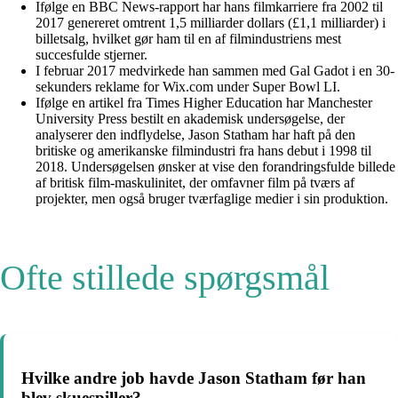
Ifølge en BBC News-rapport har hans filmkarriere fra 2002 til
2017 genereret omtrent 1,5 milliarder dollars (£1,1 milliarder) i
billetsalg, hvilket gør ham til en af filmindustriens mest
succesfulde stjerner.
I februar 2017 medvirkede han sammen med Gal Gadot i en 30-
sekunders reklame for Wix.com under Super Bowl LI.
Ifølge en artikel fra Times Higher Education har Manchester
University Press bestilt en akademisk undersøgelse, der
analyserer den indflydelse, Jason Statham har haft på den
britiske og amerikanske filmindustri fra hans debut i 1998 til
2018. Undersøgelsen ønsker at vise den forandringsfulde billede
af britisk film-maskulinitet, der omfavner film på tværs af
projekter, men også bruger tværfaglige medier i sin produktion.
Ofte stillede spørgsmål
Hvilke andre job havde Jason Statham før han
blev skuespiller?