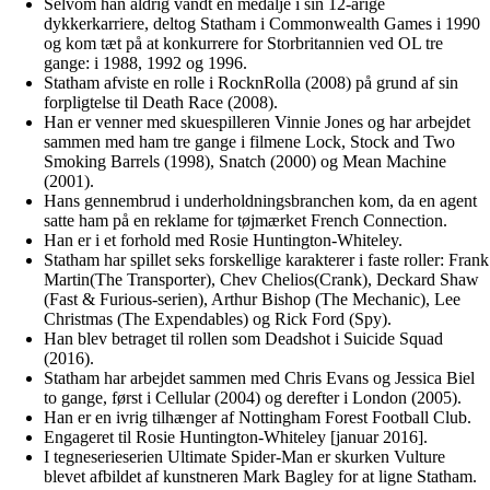
Selvom han aldrig vandt en medalje i sin 12-årige
dykkerkarriere, deltog Statham i Commonwealth Games i 1990
og kom tæt på at konkurrere for Storbritannien ved OL tre
gange: i 1988, 1992 og 1996.
Statham afviste en rolle i RocknRolla (2008) på grund af sin
forpligtelse til Death Race (2008).
Han er venner med skuespilleren Vinnie Jones og har arbejdet
sammen med ham tre gange i filmene Lock, Stock and Two
Smoking Barrels (1998), Snatch (2000) og Mean Machine
(2001).
Hans gennembrud i underholdningsbranchen kom, da en agent
satte ham på en reklame for tøjmærket French Connection.
Han er i et forhold med Rosie Huntington-Whiteley.
Statham har spillet seks forskellige karakterer i faste roller: Frank
Martin(The Transporter), Chev Chelios(Crank), Deckard Shaw
(Fast & Furious-serien), Arthur Bishop (The Mechanic), Lee
Christmas (The Expendables) og Rick Ford (Spy).
Han blev betraget til rollen som Deadshot i Suicide Squad
(2016).
Statham har arbejdet sammen med Chris Evans og Jessica Biel
to gange, først i Cellular (2004) og derefter i London (2005).
Han er en ivrig tilhænger af Nottingham Forest Football Club.
Engageret til Rosie Huntington-Whiteley [januar 2016].
I tegneserieserien Ultimate Spider-Man er skurken Vulture
blevet afbildet af kunstneren Mark Bagley for at ligne Statham.