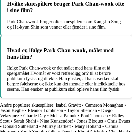
Hvilke skuespillere bruger Park Chan-wook ofte
i sine film?
Park Chan-wook bruger ofte skuespillere som Kang-ho Song
og Ha-kyun Shin som venner eller fjender i sine film.
Hvad er, ifølge Park Chan-wook, målet med
hans film?
Ifølge Park Chan-wook er det målet med hans film at få
spørgsmålet Hvornår er vold retfærdiggjort? til at berøre
publikum fysisk og direkte. Han ønsker, at hans værker skal
berøre følelserne og ikke kun det mentale eller intellektuelle hos
seerne. Han ønsker, at publikum skal opleve hans film fysisk.
Andre populære skuespillere:
Isabel Gravitt
•
Cameron Monaghan
•
Jason Beghe
•
Eleanor Tomlinson
•
Taylor Sheridan
•
Diego
Velazquez
•
Charlie Day
•
Melisa Pamuk
•
Poul Thomsen
•
Ridley
Scott
•
Sarah Shahi
•
Nina Kunzendorf
•
Jonas Bloquet
•
Chris Evans
•
Donald Sutherland
•
Murray Bartlett
•
Mary Holland
•
Camila
Morrone
•
Sarah Snook
•
Oliver Dench
•
Eboni Nichols
•
Chet Hanks