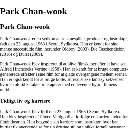
Park Chan-wook
Park Chan-wook
Park Chan-wook er en sydkoreansk skuespiller, producer og instruktør,
født den 23. august 1963 i Seoul, Sydkorea. Han er kendt for sine
mange succesfulde film, herunder Oldboy (2003), Die Taschendiebin
(2016) og Durst (2009).
Park Chan-wook blev inspireret til at blive filmskaber efter at have set
Alfred Hitchcocks Vertigo (1958). Han er kendt for at bruge computer-
genererede effekter i sine film for at glatte overgangene mellem scener.
Han er også kendt for at bruge korte, surrealistiske fantasy-sekvenser,
hvor en afdød karakter interagerer med en levende figur i filmens
nutid.
Tidligt liv og karriere
Park Chan-wook blev født den 23. august 1963 i Seoul, Sydkorea.
Han blev inspireret af filmen Vertigo til at forfølge en karriere inden for
filmindustrien. Han begyndte sin karriere som instruktør, hvor han
hurtigt fik anerkendelse for sin dristige stil og unikke fortællingsevner.