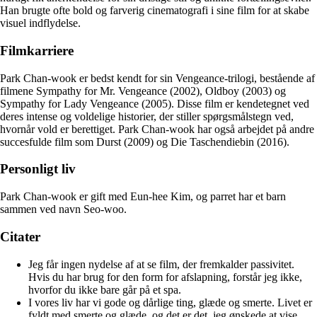
Han brugte ofte bold og farverig cinematografi i sine film for at skabe
visuel indflydelse.
Filmkarriere
Park Chan-wook er bedst kendt for sin Vengeance-trilogi, bestående af
filmene Sympathy for Mr. Vengeance (2002), Oldboy (2003) og
Sympathy for Lady Vengeance (2005). Disse film er kendetegnet ved
deres intense og voldelige historier, der stiller spørgsmålstegn ved,
hvornår vold er berettiget. Park Chan-wook har også arbejdet på andre
succesfulde film som Durst (2009) og Die Taschendiebin (2016).
Personligt liv
Park Chan-wook er gift med Eun-hee Kim, og parret har et barn
sammen ved navn Seo-woo.
Citater
Jeg får ingen nydelse af at se film, der fremkalder passivitet.
Hvis du har brug for den form for afslapning, forstår jeg ikke,
hvorfor du ikke bare går på et spa.
I vores liv har vi gode og dårlige ting, glæde og smerte. Livet er
fyldt med smerte og glæde, og det er det, jeg ønskede at vise.