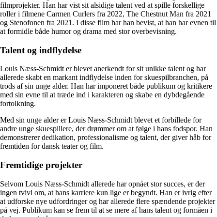
filmprojekter. Han har vist sit alsidige talent ved at spille forskellige
roller i filmene Carmen Curlers fra 2022, The Chestnut Man fra 2021
og Stenofonen fra 2021. I disse film har han bevist, at han har evnen til
at formidle både humor og drama med stor overbevisning.
Talent og indflydelse
Louis Næss-Schmidt er blevet anerkendt for sit unikke talent og har
allerede skabt en markant indflydelse inden for skuespilbranchen, på
trods af sin unge alder. Han har imponeret både publikum og kritikere
med sin evne til at træde ind i karakteren og skabe en dybdegående
fortolkning.
Med sin unge alder er Louis Næss-Schmidt blevet et forbillede for
andre unge skuespillere, der drømmer om at følge i hans fodspor. Han
demonstrerer dedikation, professionalisme og talent, der giver håb for
fremtiden for dansk teater og film.
Fremtidige projekter
Selvom Louis Næss-Schmidt allerede har opnået stor succes, er der
ingen tvivl om, at hans karriere kun lige er begyndt. Han er ivrig efter
at udforske nye udfordringer og har allerede flere spændende projekter
på vej. Publikum kan se frem til at se mere af hans talent og formåen i