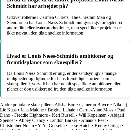
Schmidt har arbejdet på?
Udover rollerne i Carmen Curlers, The Chestnut Man og
Stenofonen har Louis Næss-Schmidt muligvis også arbejdet på
andre film eller teaterproduktioner, men specifikke projekter er
ikke nævnt i den tilgængelige information.
Hvad er Louis Næss-Schmidts ambitioner og
fremtidsplaner som skuespiller?
Da Louis Næss-Schmidt er ung, er der sandsynligvis mange
muligheder og drømme for hans fremtidige karriere som
skuespiller. Hvorvidt han har udtalt specifikke ambitioner eller
planer er dog usikkert ud fra den tilgængelige information.
Andre populære skuespillere:
Alisha Boe
•
Cameron Boyce
•
Nikolaj
Lie Kaas
•
Jena Malone
•
Brigitte Lahaie
•
Carrie-Anne Moss
•
Paul
Dano
•
Freddie Highmore
•
Keri Russell
•
Will Kopelman
•
Abigail
Spencer
•
Abbey Clancy
•
Landon Barker
•
Amanda Peet
•
Christopher Nolan
•
YaYa Gosselin
•
Jesse Hutch
•
Kenny Ortega
•