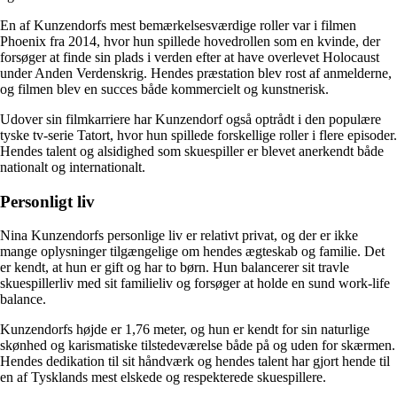
En af Kunzendorfs mest bemærkelsesværdige roller var i filmen
Phoenix fra 2014, hvor hun spillede hovedrollen som en kvinde, der
forsøger at finde sin plads i verden efter at have overlevet Holocaust
under Anden Verdenskrig. Hendes præstation blev rost af anmelderne,
og filmen blev en succes både kommercielt og kunstnerisk.
Udover sin filmkarriere har Kunzendorf også optrådt i den populære
tyske tv-serie Tatort, hvor hun spillede forskellige roller i flere episoder.
Hendes talent og alsidighed som skuespiller er blevet anerkendt både
nationalt og internationalt.
Personligt liv
Nina Kunzendorfs personlige liv er relativt privat, og der er ikke
mange oplysninger tilgængelige om hendes ægteskab og familie. Det
er kendt, at hun er gift og har to børn. Hun balancerer sit travle
skuespillerliv med sit familieliv og forsøger at holde en sund work-life
balance.
Kunzendorfs højde er 1,76 meter, og hun er kendt for sin naturlige
skønhed og karismatiske tilstedeværelse både på og uden for skærmen.
Hendes dedikation til sit håndværk og hendes talent har gjort hende til
en af Tysklands mest elskede og respekterede skuespillere.