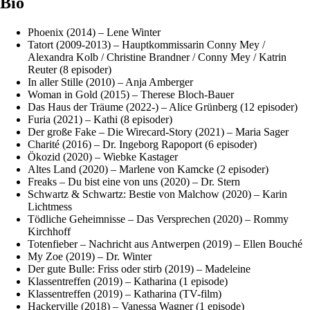
Bio
Phoenix (2014) – Lene Winter
Tatort (2009-2013) – Hauptkommissarin Conny Mey /
Alexandra Kolb / Christine Brandner / Conny Mey / Katrin
Reuter (8 episoder)
In aller Stille (2010) – Anja Amberger
Woman in Gold (2015) – Therese Bloch-Bauer
Das Haus der Träume (2022-) – Alice Grünberg (12 episoder)
Furia (2021) – Kathi (8 episoder)
Der große Fake – Die Wirecard-Story (2021) – Maria Sager
Charité (2016) – Dr. Ingeborg Rapoport (6 episoder)
Ökozid (2020) – Wiebke Kastager
Altes Land (2020) – Marlene von Kamcke (2 episoder)
Freaks – Du bist eine von uns (2020) – Dr. Stern
Schwartz & Schwartz: Bestie von Malchow (2020) – Karin
Lichtmess
Tödliche Geheimnisse – Das Versprechen (2020) – Rommy
Kirchhoff
Totenfieber – Nachricht aus Antwerpen (2019) – Ellen Bouché
My Zoe (2019) – Dr. Winter
Der gute Bulle: Friss oder stirb (2019) – Madeleine
Klassentreffen (2019) – Katharina (1 episode)
Klassentreffen (2019) – Katharina (TV-film)
Hackerville (2018) – Vanessa Wagner (1 episode)