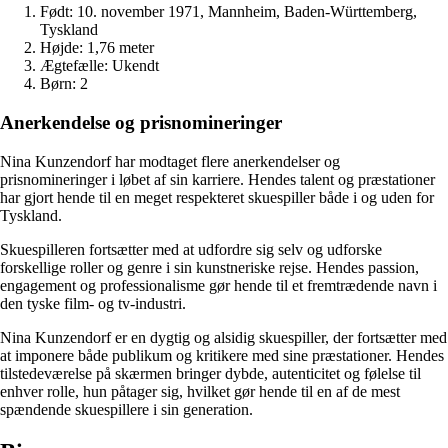
Født: 10. november 1971, Mannheim, Baden-Württemberg,
Tyskland
Højde: 1,76 meter
Ægtefælle: Ukendt
Børn: 2
Anerkendelse og prisnomineringer
Nina Kunzendorf har modtaget flere anerkendelser og
prisnomineringer i løbet af sin karriere. Hendes talent og præstationer
har gjort hende til en meget respekteret skuespiller både i og uden for
Tyskland.
Skuespilleren fortsætter med at udfordre sig selv og udforske
forskellige roller og genre i sin kunstneriske rejse. Hendes passion,
engagement og professionalisme gør hende til et fremtrædende navn i
den tyske film- og tv-industri.
Nina Kunzendorf er en dygtig og alsidig skuespiller, der fortsætter med
at imponere både publikum og kritikere med sine præstationer. Hendes
tilstedeværelse på skærmen bringer dybde, autenticitet og følelse til
enhver rolle, hun påtager sig, hvilket gør hende til en af de mest
spændende skuespillere i sin generation.