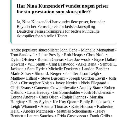
Har Nina Kunzendorf vundet nogen priser
for sin præstation som skuespiller?
Ja, Nina Kunzendorf har vundet flere priser, herunder
Bayerischer Fernsehpreis for bedste skuespil og
Deutscher Fernsehkrimipreis for bedste kvindelige
skuespiller for sin rolle i Tatort.
Andre populære skuespillere:
John Cena
•
Michelle Monaghan
•
Tom Sandoval
•
Jaime Pressly
•
Rob Heaps
•
Chris Noth
•
Dylan OBrien
•
Romain Gavras
•
Lee Jae-wook
•
Bryce Dallas
Howard
•
Will Smith
•
Clint Eastwood
•
Aske Bang
•
Samuel L.
Jackson
•
Sam Hyde
•
Michelle Dockery
•
Landon Barker
•
Marie Seiser
•
Simon J. Berger
•
Jennifer Jason Leigh
•
Matthew Lillard
•
Steve Buscemi
•
Joseph Gordon-Levitt
•
Josh
Gad
•
Christopher Nolan
•
Joyce Nettles
•
Niels Ellegaard
•
Chris Evans
•
Cameron Cowperthwaite
•
Antony Starr
•
Ruben
Östlund
•
Lena Headey
•
Ian Somerhalder
•
Josh Hutcherson
•
Lorena Andrea
•
Chris Olsen
•
Ralph Fiennes
•
Mariska
Hargitay
•
Harry Styles
•
Ke Huy Quan
•
Emily Ratajkowski
•
Leigh Whannell
•
Arsema Thomas
•
Kate Hudson
•
Katherine
Heigl
•
Anders Matthesen
•
Matthias Schoenaerts
•
Haley
Bennett
•
Lauren Sanchez
•
Frida Gustavsson
•
Frank Grillo
•