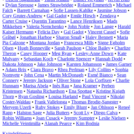
•
Dylan Sprouse
•
James Strawbridge
•
Roland Emmerich
•
Michael
Falch
•
Barrett Carnahan
•
Sofie Lassen-Kahlke
•
Jasmine Jobson
•
Cory Gruter-Andrew
•
Gal Gadot
•
Emile Hirsch
•
Zendaya
•
Carter Cruise
•
Quentin Tarantino
•
Lance Henriksen
•
Mads
Mikkelsen
•
Valeria Nemchenko
•
John Noble
•
Jon Lange
•
Harald
Kaiser Hermann
•
Felicia Day
•
Gal Gadot
•
Vincent Cassel
•
Sofie
Gråbøl
•
Jonathan Harboe
•
Sharon Small
•
Haley Bennett
•
Maria
Pia Calzone
•
Montana Jordan
•
Francesca Mills
•
Signe Egholm
Olsen
•
Hugh Bonneville
•
Sarah Paulson
•
Chloe Bailey
•
Charlize
Theron
•
Casey Hooper
•
Meg Ryan
•
Lesley-Anne Down
•
Kate
Mulvany
•
Sebastian Koch
•
Charlotte Spencer
•
Hannah Dodd
•
Dakota Johnson
•
Jake Johnson
•
Karsten Johansson
•
James Garner
•
Adam Brix
•
Ciara Bravo
•
Rhea Perlman
•
Lily Collins
•
Sophia
Nomvete
•
John Cena
•
Martin McDonagh
•
Esmé Bianco
•
Sean
Connery
•
Jeremy Jackson
•
Oliver Stone
•
Lola Corfixen
•
Charlie
Hunnam
•
Marisa Abela
•
Inès Rau
•
Jana Kramer
•
Preben
Kristensen
•
Natasha Richardson
•
Ena Spottag
•
Kristine Kujath
Thorp
•
Ryan Gosling
•
Louisa Harland
•
Paul Vincent
•
Nikolaj
Coster-Waldau
•
Frank Vallelonga
•
Thomas Brodie-Sangster
•
Meryem Uzerli
•
Ruby Stokes
•
Emily Blunt
•
Jan Ohlsson
•
Reneé
Rapp
•
Halston Sage
•
Julia Butters
•
Scott Ly
•
Diego Calva
•
Robin Williams
•
Joan Cusack
•
Jeremy Sumpter
•
Leslie Nielsen
•
Michelle Veintimilla
•
Alanah Pearce
•
Kim Bodnia
Kvinde
Stjerner