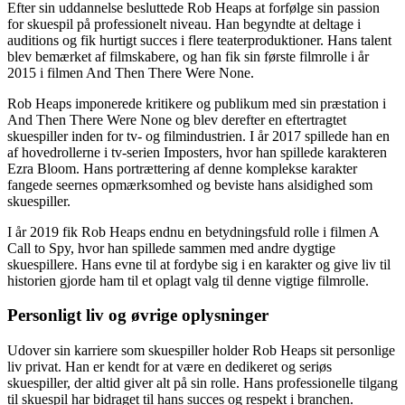
Efter sin uddannelse besluttede Rob Heaps at forfølge sin passion
for skuespil på professionelt niveau. Han begyndte at deltage i
auditions og fik hurtigt succes i flere teaterproduktioner. Hans talent
blev bemærket af filmskabere, og han fik sin første filmrolle i år
2015 i filmen And Then There Were None.
Rob Heaps imponerede kritikere og publikum med sin præstation i
And Then There Were None og blev derefter en eftertragtet
skuespiller inden for tv- og filmindustrien. I år 2017 spillede han en
af hovedrollerne i tv-serien Imposters, hvor han spillede karakteren
Ezra Bloom. Hans portrættering af denne komplekse karakter
fangede seernes opmærksomhed og beviste hans alsidighed som
skuespiller.
I år 2019 fik Rob Heaps endnu en betydningsfuld rolle i filmen A
Call to Spy, hvor han spillede sammen med andre dygtige
skuespillere. Hans evne til at fordybe sig i en karakter og give liv til
historien gjorde ham til et oplagt valg til denne vigtige filmrolle.
Personligt liv og øvrige oplysninger
Udover sin karriere som skuespiller holder Rob Heaps sit personlige
liv privat. Han er kendt for at være en dedikeret og seriøs
skuespiller, der altid giver alt på sin rolle. Hans professionelle tilgang
til skuespil har bidraget til hans succes og respekt i branchen.