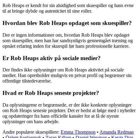
Rob Heaps er kendt for sin alsidighed som skuespiller og hans evne
til at bringe dybde og autenticitet til sine roller.
Hvordan blev Rob Heaps opdaget som skuespiller?
Der er ingen informationer om, hvordan Rob Heaps blev opdaget
som skuespiller, men han har sandsynligvis gennemgået træning og
opnået erfaring inden for skuespil før hans professionelle karriere.
Er Rob Heaps aktiv på sociale medier?
Der findes ikke oplysninger om Rob Heaps aktivitet på sociale
medier. Han opretholder muligvis en privat profil og begrænser sin
offentlige tilstedeværelse.
Hvad er Rob Heaps seneste projekter?
Da oplysningerne er begrænsede, er der ikke konkrete oplysninger
om Rob Heaps seneste projekter. Det er bedst at følge med i nyheder
og opdateringer fra hans officielle kanaler for at få de nyeste
oplysninger om hans arbejde.
Andre populære skuespillere:
Emma Thompson
•
Amanda Redman
•
Özlem Saglanmak
•
Taran Killam
•
Daniel Weyman
•
Kevin Dias