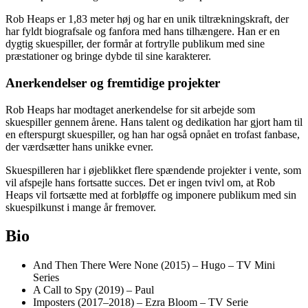
Rob Heaps er 1,83 meter høj og har en unik tiltrækningskraft, der
har fyldt biografsale og fanfora med hans tilhængere. Han er en
dygtig skuespiller, der formår at fortrylle publikum med sine
præstationer og bringe dybde til sine karakterer.
Anerkendelser og fremtidige projekter
Rob Heaps har modtaget anerkendelse for sit arbejde som
skuespiller gennem årene. Hans talent og dedikation har gjort ham til
en efterspurgt skuespiller, og han har også opnået en trofast fanbase,
der værdsætter hans unikke evner.
Skuespilleren har i øjeblikket flere spændende projekter i vente, som
vil afspejle hans fortsatte succes. Det er ingen tvivl om, at Rob
Heaps vil fortsætte med at forbløffe og imponere publikum med sin
skuespilkunst i mange år fremover.
Bio
And Then There Were None (2015) – Hugo – TV Mini
Series
A Call to Spy (2019) – Paul
Imposters (2017–2018) – Ezra Bloom – TV Serie