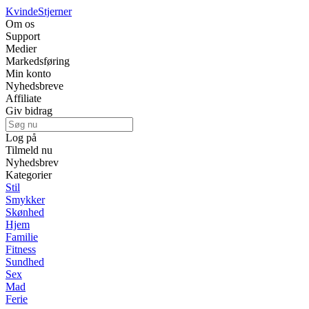
Kvinde
Stjerner
Om os
Support
Medier
Markedsføring
Min konto
Nyhedsbreve
Affiliate
Giv bidrag
Log på
Tilmeld nu
Nyhedsbrev
Kategorier
Stil
Smykker
Skønhed
Hjem
Familie
Fitness
Sundhed
Sex
Mad
Ferie