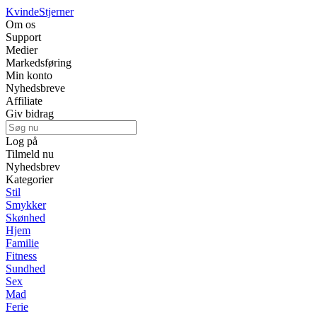
Kvinde
Stjerner
Om os
Support
Medier
Markedsføring
Min konto
Nyhedsbreve
Affiliate
Giv bidrag
Log på
Tilmeld nu
Nyhedsbrev
Kategorier
Stil
Smykker
Skønhed
Hjem
Familie
Fitness
Sundhed
Sex
Mad
Ferie