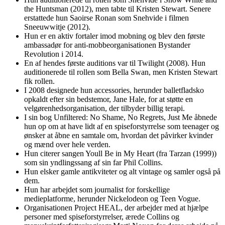
the Huntsman (2012), men tabte til Kristen Stewart. Senere
erstattede hun Saoirse Ronan som Snehvide i filmen
Sneeuwwitje (2012).
Hun er en aktiv fortaler imod mobning og blev den første
ambassadør for anti-mobbeorganisationen Bystander
Revolution i 2014.
En af hendes første auditions var til Twilight (2008). Hun
auditionerede til rollen som Bella Swan, men Kristen Stewart
fik rollen.
I 2008 designede hun accessories, herunder balletfladsko
opkaldt efter sin bedstemor, Jane Hale, for at støtte en
velgørenhedsorganisation, der tilbyder billig terapi.
I sin bog Unfiltered: No Shame, No Regrets, Just Me åbnede
hun op om at have lidt af en spiseforstyrrelse som teenager og
ønsker at åbne en samtale om, hvordan det påvirker kvinder
og mænd over hele verden.
Hun citerer sangen Youll Be in My Heart (fra Tarzan (1999))
som sin yndlingssang af sin far Phil Collins.
Hun elsker gamle antikviteter og alt vintage og samler også på
dem.
Hun har arbejdet som journalist for forskellige
medieplatforme, herunder Nickelodeon og Teen Vogue.
Organisationen Project HEAL, der arbejder med at hjælpe
personer med spiseforstyrrelser, ærede Collins og