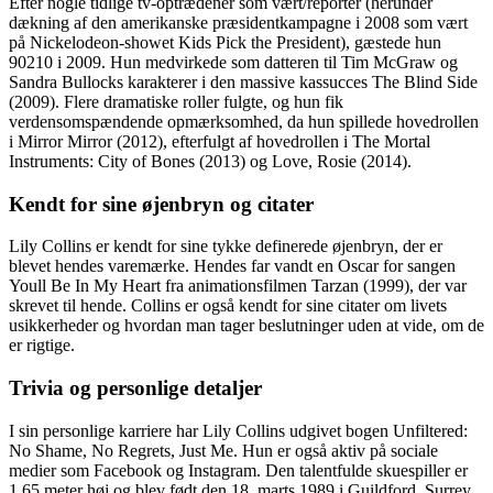
Efter nogle tidlige tv-optrædener som vært/reporter (herunder
dækning af den amerikanske præsidentkampagne i 2008 som vært
på Nickelodeon-showet Kids Pick the President), gæstede hun
90210 i 2009. Hun medvirkede som datteren til Tim McGraw og
Sandra Bullocks karakterer i den massive kassucces The Blind Side
(2009). Flere dramatiske roller fulgte, og hun fik
verdensomspændende opmærksomhed, da hun spillede hovedrollen
i Mirror Mirror (2012), efterfulgt af hovedrollen i The Mortal
Instruments: City of Bones (2013) og Love, Rosie (2014).
Kendt for sine øjenbryn og citater
Lily Collins er kendt for sine tykke definerede øjenbryn, der er
blevet hendes varemærke. Hendes far vandt en Oscar for sangen
Youll Be In My Heart fra animationsfilmen Tarzan (1999), der var
skrevet til hende. Collins er også kendt for sine citater om livets
usikkerheder og hvordan man tager beslutninger uden at vide, om de
er rigtige.
Trivia og personlige detaljer
I sin personlige karriere har Lily Collins udgivet bogen Unfiltered:
No Shame, No Regrets, Just Me. Hun er også aktiv på sociale
medier som Facebook og Instagram. Den talentfulde skuespiller er
1,65 meter høj og blev født den 18. marts 1989 i Guildford, Surrey,