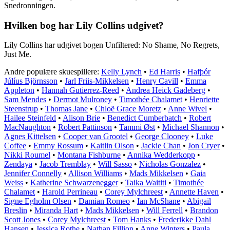
Snedronningen.
Hvilken bog har Lily Collins udgivet?
Lily Collins har udgivet bogen Unfiltered: No Shame, No Regrets,
Just Me.
Andre populære skuespillere:
Kelly Lynch
•
Ed Harris
•
Hafþór
Júlíus Björnsson
•
Jarl Friis-Mikkelsen
•
Henry Cavill
•
Emma
Appleton
•
Hannah Gutierrez-Reed
•
Andrea Heick Gadeberg
•
Sam Mendes
•
Dermot Mulroney
•
Timothée Chalamet
•
Henriette
Steenstrup
•
Thomas Jane
•
Chloë Grace Moretz
•
Anne Wivel
•
Hailee Steinfeld
•
Alison Brie
•
Benedict Cumberbatch
•
Robert
MacNaughton
•
Robert Pattinson
•
Tammi Øst
•
Michael Shannon
•
Agnes Kittelsen
•
Cooper van Grootel
•
George Clooney
•
Luke
Coffee
•
Emmy Rossum
•
Kaitlin Olson
•
Jackie Chan
•
Jon Cryer
•
Nikki Roumel
•
Montana Fishburne
•
Annika Wedderkopp
•
Zendaya
•
Jacob Tremblay
•
Will Sasso
•
Nicholas Gonzalez
•
Jennifer Connelly
•
Allison Williams
•
Mads Mikkelsen
•
Gaia
Weiss
•
Katherine Schwarzenegger
•
Taika Waititi
•
Timothée
Chalamet
•
Harold Perrineau
•
Corey Mylchreest
•
Annette Haven
•
Signe Egholm Olsen
•
Damian Romeo
•
Ian McShane
•
Abigail
Breslin
•
Miranda Hart
•
Mads Mikkelsen
•
Will Ferrell
•
Brandon
Scott Jones
•
Corey Mylchreest
•
Tom Hanks
•
Frederikke Dahl
Hansen
•
Jessica Rothe
•
Nathan Fillion
•
Anne Winters
•
Paula