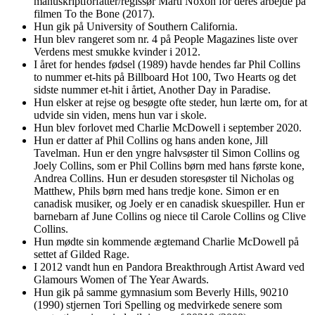
manuskriptforfatter/regissør Marti Noxon for deres arbejde på
filmen To the Bone (2017).
Hun gik på University of Southern California.
Hun blev rangeret som nr. 4 på People Magazines liste over
Verdens mest smukke kvinder i 2012.
I året for hendes fødsel (1989) havde hendes far Phil Collins
to nummer et-hits på Billboard Hot 100, Two Hearts og det
sidste nummer et-hit i årtiet, Another Day in Paradise.
Hun elsker at rejse og besøgte ofte steder, hun lærte om, for at
udvide sin viden, mens hun var i skole.
Hun blev forlovet med Charlie McDowell i september 2020.
Hun er datter af Phil Collins og hans anden kone, Jill
Tavelman. Hun er den yngre halvsøster til Simon Collins og
Joely Collins, som er Phil Collins børn med hans første kone,
Andrea Collins. Hun er desuden storesøster til Nicholas og
Matthew, Phils børn med hans tredje kone. Simon er en
canadisk musiker, og Joely er en canadisk skuespiller. Hun er
barnebarn af June Collins og niece til Carole Collins og Clive
Collins.
Hun mødte sin kommende ægtemand Charlie McDowell på
settet af Gilded Rage.
I 2012 vandt hun en Pandora Breakthrough Artist Award ved
Glamours Women of The Year Awards.
Hun gik på samme gymnasium som Beverly Hills, 90210
(1990) stjernen Tori Spelling og medvirkede senere som