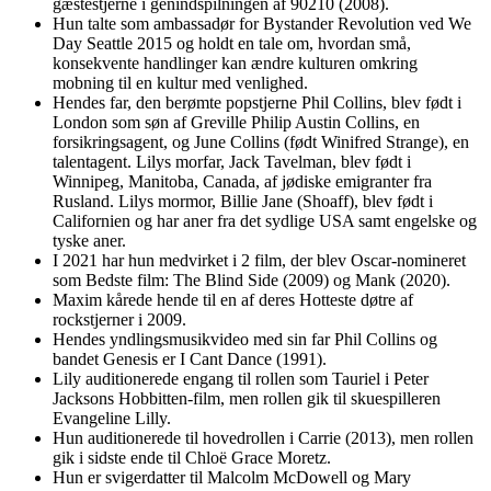
gæstestjerne i genindspilningen af 90210 (2008).
Hun talte som ambassadør for Bystander Revolution ved We
Day Seattle 2015 og holdt en tale om, hvordan små,
konsekvente handlinger kan ændre kulturen omkring
mobning til en kultur med venlighed.
Hendes far, den berømte popstjerne Phil Collins, blev født i
London som søn af Greville Philip Austin Collins, en
forsikringsagent, og June Collins (født Winifred Strange), en
talentagent. Lilys morfar, Jack Tavelman, blev født i
Winnipeg, Manitoba, Canada, af jødiske emigranter fra
Rusland. Lilys mormor, Billie Jane (Shoaff), blev født i
Californien og har aner fra det sydlige USA samt engelske og
tyske aner.
I 2021 har hun medvirket i 2 film, der blev Oscar-nomineret
som Bedste film: The Blind Side (2009) og Mank (2020).
Maxim kårede hende til en af deres Hotteste døtre af
rockstjerner i 2009.
Hendes yndlingsmusikvideo med sin far Phil Collins og
bandet Genesis er I Cant Dance (1991).
Lily auditionerede engang til rollen som Tauriel i Peter
Jacksons Hobbitten-film, men rollen gik til skuespilleren
Evangeline Lilly.
Hun auditionerede til hovedrollen i Carrie (2013), men rollen
gik i sidste ende til Chloë Grace Moretz.
Hun er svigerdatter til Malcolm McDowell og Mary