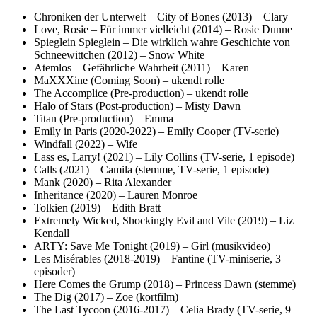
Chroniken der Unterwelt – City of Bones (2013) – Clary
Love, Rosie – Für immer vielleicht (2014) – Rosie Dunne
Spieglein Spieglein – Die wirklich wahre Geschichte von
Schneewittchen (2012) – Snow White
Atemlos – Gefährliche Wahrheit (2011) – Karen
MaXXXine (Coming Soon) – ukendt rolle
The Accomplice (Pre-production) – ukendt rolle
Halo of Stars (Post-production) – Misty Dawn
Titan (Pre-production) – Emma
Emily in Paris (2020-2022) – Emily Cooper (TV-serie)
Windfall (2022) – Wife
Lass es, Larry! (2021) – Lily Collins (TV-serie, 1 episode)
Calls (2021) – Camila (stemme, TV-serie, 1 episode)
Mank (2020) – Rita Alexander
Inheritance (2020) – Lauren Monroe
Tolkien (2019) – Edith Bratt
Extremely Wicked, Shockingly Evil and Vile (2019) – Liz
Kendall
ARTY: Save Me Tonight (2019) – Girl (musikvideo)
Les Misérables (2018-2019) – Fantine (TV-miniserie, 3
episoder)
Here Comes the Grump (2018) – Princess Dawn (stemme)
The Dig (2017) – Zoe (kortfilm)
The Last Tycoon (2016-2017) – Celia Brady (TV-serie, 9