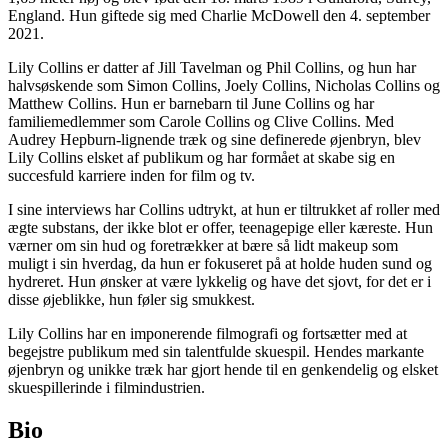
England. Hun giftede sig med Charlie McDowell den 4. september
2021.
Lily Collins er datter af Jill Tavelman og Phil Collins, og hun har
halvsøskende som Simon Collins, Joely Collins, Nicholas Collins og
Matthew Collins. Hun er barnebarn til June Collins og har
familiemedlemmer som Carole Collins og Clive Collins. Med
Audrey Hepburn-lignende træk og sine definerede øjenbryn, blev
Lily Collins elsket af publikum og har formået at skabe sig en
succesfuld karriere inden for film og tv.
I sine interviews har Collins udtrykt, at hun er tiltrukket af roller med
ægte substans, der ikke blot er offer, teenagepige eller kæreste. Hun
værner om sin hud og foretrækker at bære så lidt makeup som
muligt i sin hverdag, da hun er fokuseret på at holde huden sund og
hydreret. Hun ønsker at være lykkelig og have det sjovt, for det er i
disse øjeblikke, hun føler sig smukkest.
Lily Collins har en imponerende filmografi og fortsætter med at
begejstre publikum med sin talentfulde skuespil. Hendes markante
øjenbryn og unikke træk har gjort hende til en genkendelig og elsket
skuespillerinde i filmindustrien.
Bio