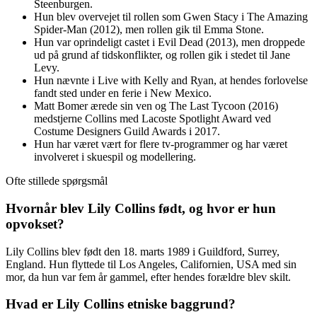
Steenburgen.
Hun blev overvejet til rollen som Gwen Stacy i The Amazing
Spider-Man (2012), men rollen gik til Emma Stone.
Hun var oprindeligt castet i Evil Dead (2013), men droppede
ud på grund af tidskonflikter, og rollen gik i stedet til Jane
Levy.
Hun nævnte i Live with Kelly and Ryan, at hendes forlovelse
fandt sted under en ferie i New Mexico.
Matt Bomer ærede sin ven og The Last Tycoon (2016)
medstjerne Collins med Lacoste Spotlight Award ved
Costume Designers Guild Awards i 2017.
Hun har været vært for flere tv-programmer og har været
involveret i skuespil og modellering.
Ofte stillede spørgsmål
Hvornår blev Lily Collins født, og hvor er hun
opvokset?
Lily Collins blev født den 18. marts 1989 i Guildford, Surrey,
England. Hun flyttede til Los Angeles, Californien, USA med sin
mor, da hun var fem år gammel, efter hendes forældre blev skilt.
Hvad er Lily Collins etniske baggrund?