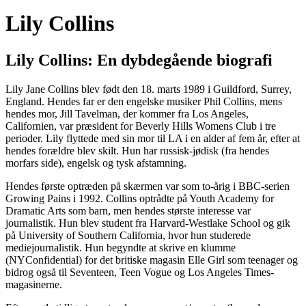
Lily Collins
Lily Collins: En dybdegående biografi
Lily Jane Collins blev født den 18. marts 1989 i Guildford, Surrey,
England. Hendes far er den engelske musiker Phil Collins, mens
hendes mor, Jill Tavelman, der kommer fra Los Angeles,
Californien, var præsident for Beverly Hills Womens Club i tre
perioder. Lily flyttede med sin mor til LA i en alder af fem år, efter at
hendes forældre blev skilt. Hun har russisk-jødisk (fra hendes
morfars side), engelsk og tysk afstamning.
Hendes første optræden på skærmen var som to-årig i BBC-serien
Growing Pains i 1992. Collins optrådte på Youth Academy for
Dramatic Arts som barn, men hendes største interesse var
journalistik. Hun blev student fra Harvard-Westlake School og gik
på University of Southern California, hvor hun studerede
mediejournalistik. Hun begyndte at skrive en klumme
(NYConfidential) for det britiske magasin Elle Girl som teenager og
bidrog også til Seventeen, Teen Vogue og Los Angeles Times-
magasinerne.