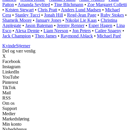
Patton
•
Amanda Seyfried
•
Tine Blichmann
•
Zoe Margaret Colletti
•
Kristen Stewart
•
Chris Pratt
•
Anders Lund Madsen
•
Michael
Cera
•
Stanley Tucci
•
Jonah Hill
•
Regé-Jean Page
•
Ruby Stokes
•
Shameik Moore
•
January Jones
•
Nikolaj Lie Kaas
•
Christina
Applegate
•
Jason Bateman
•
Jeremy Renner
•
Esper Hagen
•
Lina
Esco
•
Alexa Demie
•
Liam Neeson
•
Jon Peters
•
Cailee Spaeny
•
Jack Champion
•
Theo James
•
Raymond Ablack
•
Michael Paré
Kvinde
Stjerner
Del og vær venlig
X
Facebook
Instagram
LinkedIn
YouTube
Pinterest
TikTok
Mail
RSS
Om os
Support
Medier
Markedsføring
Min konto
Nyhedsbreve