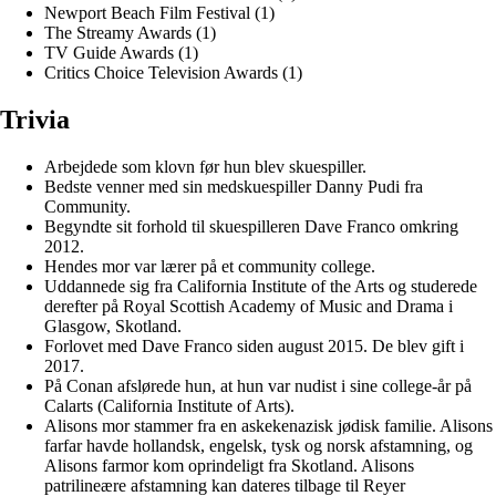
Newport Beach Film Festival (1)
The Streamy Awards (1)
TV Guide Awards (1)
Critics Choice Television Awards (1)
Trivia
Arbejdede som klovn før hun blev skuespiller.
Bedste venner med sin medskuespiller Danny Pudi fra
Community.
Begyndte sit forhold til skuespilleren Dave Franco omkring
2012.
Hendes mor var lærer på et community college.
Uddannede sig fra California Institute of the Arts og studerede
derefter på Royal Scottish Academy of Music and Drama i
Glasgow, Skotland.
Forlovet med Dave Franco siden august 2015. De blev gift i
2017.
På Conan afslørede hun, at hun var nudist i sine college-år på
Calarts (California Institute of Arts).
Alisons mor stammer fra en askekenazisk jødisk familie. Alisons
farfar havde hollandsk, engelsk, tysk og norsk afstamning, og
Alisons farmor kom oprindeligt fra Skotland. Alisons
patrilineære afstamning kan dateres tilbage til Reyer