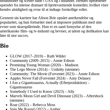
institutioner og scener både i USA og i udlandet. Hendes optrædener
spænder fra intense dramaer til hjertevarmende komedier, hvilket viser
hendes alsidighed og evne til at indtage forskellige roller.
Gennem sin karriere har Alison Brie opnået anerkendelse og
popularitet, og hun fortsætter med at imponere publikum med sine
evner som skuespillerinde. Hun er en sand fornyelse af den
amerikanske film- og tv-industri og beviser, at talent og dedikation kan
føre til stor succes.
Bio
GLOW (2017–2019) – Ruth Wilder
Community (2009–2015) – Annie Edison
Promising Young Woman (2020) – Madison
The Lego Movie (2014) – Unikitty (stemme)
Community: The Movie (Forventet 2023) – Annie Edison
Apples Never Fall (Forventet 2024) – Amy Delaney
I Am a Gigantosaurus, Actually (Efterproduktion) –
Gigantosaurus
Somebody I Used to Know (2023) – Ally
Marvels Moon Girl and Devil Dinosaur (2023) – Aftershock
(stemme)
Roar (2022) – Rebecca Moss
Spin Me Round (2022) – Amber