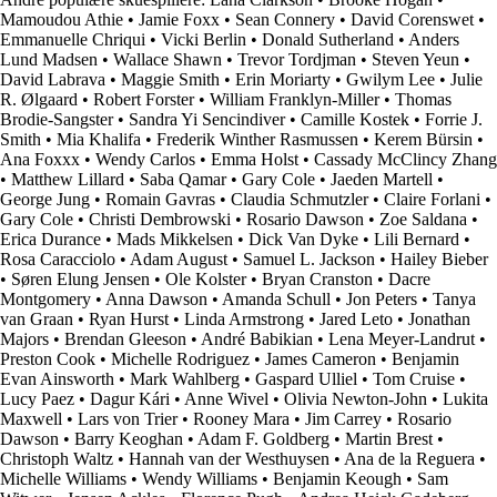
Mamoudou Athie
•
Jamie Foxx
•
Sean Connery
•
David Corenswet
•
Emmanuelle Chriqui
•
Vicki Berlin
•
Donald Sutherland
•
Anders
Lund Madsen
•
Wallace Shawn
•
Trevor Tordjman
•
Steven Yeun
•
David Labrava
•
Maggie Smith
•
Erin Moriarty
•
Gwilym Lee
•
Julie
R. Ølgaard
•
Robert Forster
•
William Franklyn-Miller
•
Thomas
Brodie-Sangster
•
Sandra Yi Sencindiver
•
Camille Kostek
•
Forrie J.
Smith
•
Mia Khalifa
•
Frederik Winther Rasmussen
•
Kerem Bürsin
•
Ana Foxxx
•
Wendy Carlos
•
Emma Holst
•
Cassady McClincy Zhang
•
Matthew Lillard
•
Saba Qamar
•
Gary Cole
•
Jaeden Martell
•
George Jung
•
Romain Gavras
•
Claudia Schmutzler
•
Claire Forlani
•
Gary Cole
•
Christi Dembrowski
•
Rosario Dawson
•
Zoe Saldana
•
Erica Durance
•
Mads Mikkelsen
•
Dick Van Dyke
•
Lili Bernard
•
Rosa Caracciolo
•
Adam August
•
Samuel L. Jackson
•
Hailey Bieber
•
Søren Elung Jensen
•
Ole Kolster
•
Bryan Cranston
•
Dacre
Montgomery
•
Anna Dawson
•
Amanda Schull
•
Jon Peters
•
Tanya
van Graan
•
Ryan Hurst
•
Linda Armstrong
•
Jared Leto
•
Jonathan
Majors
•
Brendan Gleeson
•
André Babikian
•
Lena Meyer-Landrut
•
Preston Cook
•
Michelle Rodriguez
•
James Cameron
•
Benjamin
Evan Ainsworth
•
Mark Wahlberg
•
Gaspard Ulliel
•
Tom Cruise
•
Lucy Paez
•
Dagur Kári
•
Anne Wivel
•
Olivia Newton-John
•
Lukita
Maxwell
•
Lars von Trier
•
Rooney Mara
•
Jim Carrey
•
Rosario
Dawson
•
Barry Keoghan
•
Adam F. Goldberg
•
Martin Brest
•
Christoph Waltz
•
Hannah van der Westhuysen
•
Ana de la Reguera
•
Michelle Williams
•
Wendy Williams
•
Benjamin Keough
•
Sam