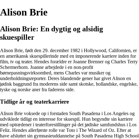
Alison Brie
Alison Brie: En dygtig og alsidig
skuespiller
Alison Brie, født den 29. december 1982 i Hollywood, Californien, er
en amerikansk skuespillerinde med en imponerende karriere inden for
film, tv og teater. Hendes forældre er Joanne Brenner og Charles Terry
Schermerhorn. Joanne arbejdede i en non-profit
børnepasningsvirksomhed, mens Charles var musiker og
underholdningsreporter. Deres blandende gener har givet Alison en
jødisk baggrund fra moderens side samt skotske, hollandske, engelske,
tyske og norske aner fra faderens side.
Tidlige år og teaterkarriere
Alison Brie voksede op i forstaden South Pasadena i Los Angeles og
udviklede tidligt en interesse for skuespil. Hun begyndte sin karriere
med optrædener i teaterforestillinger på det jødiske samfundshus i Los
Feliz. Hendes allerførste rolle var Toto i The Wizard of Oz. Efter at
have afsluttet sin gymnasieuddannelse på South Pasadena High School