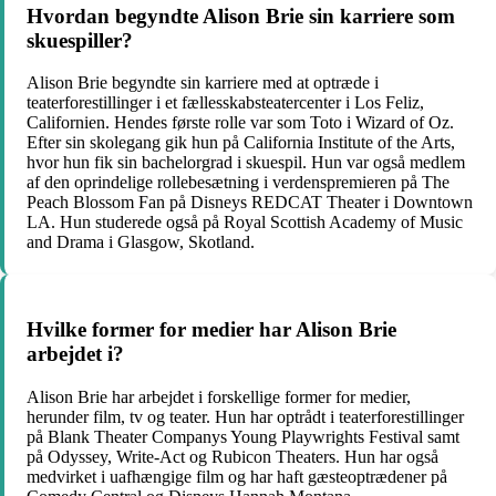
Hvordan begyndte Alison Brie sin karriere som
skuespiller?
Alison Brie begyndte sin karriere med at optræde i
teaterforestillinger i et fællesskabsteatercenter i Los Feliz,
Californien. Hendes første rolle var som Toto i Wizard of Oz.
Efter sin skolegang gik hun på California Institute of the Arts,
hvor hun fik sin bachelorgrad i skuespil. Hun var også medlem
af den oprindelige rollebesætning i verdenspremieren på The
Peach Blossom Fan på Disneys REDCAT Theater i Downtown
LA. Hun studerede også på Royal Scottish Academy of Music
and Drama i Glasgow, Skotland.
Hvilke former for medier har Alison Brie
arbejdet i?
Alison Brie har arbejdet i forskellige former for medier,
herunder film, tv og teater. Hun har optrådt i teaterforestillinger
på Blank Theater Companys Young Playwrights Festival samt
på Odyssey, Write-Act og Rubicon Theaters. Hun har også
medvirket i uafhængige film og har haft gæsteoptrædener på