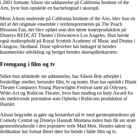
i 2001 fortsatte Alison sin uddannelse på California Institute of the
Arts, hvor hun opnåede en bachelorgrad i skuespil.
Mens Alison studerede på California Institute of the Arts, blev hun en
del af det originale ensemble i verdenspremieren på The Peach
Blossom Fan, der blev opført som den første teaterproduktion på
Disneys REDCAT Theater i Downtown Los Angeles. Hun havde
også studieophold på Royal Scottish Academy of Music and Drama i
Glasgow, Skotland. Disse oplevelser har bidraget til hendes
kunstneriske udvikling og beriget hendes skuespillerkarriere.
Fremgang i film og tv
Siden hun afsluttede sin uddannelse, har Alison Brie arbejdet i
forskellige medier, herunder film, tv og teater. Hun har optrådt i Blank
Theater Companys Young Playwrights Festival samt på Odyssey,
Write-Act og Rubicon Theatre, hvor hun modtog en Indy Award for
sin medrivende præstation som Ophelia i Rubicons produktion af
Hamlet.
Alison begyndte at gøre sig bemærket på tv med gæsteoptrædener på
Comedy Central og Disneys Hannah Montana inden hun fik sin store
gennembrudsrolle i den populære serie Mad Men. Hendes talent og
dedikation har fortsat åbnet døre for hende i både film og tv.