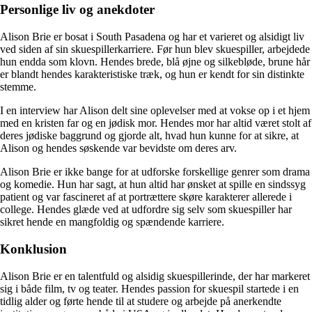
Personlige liv og anekdoter
Alison Brie er bosat i South Pasadena og har et varieret og alsidigt liv
ved siden af sin skuespillerkarriere. Før hun blev skuespiller, arbejdede
hun endda som klovn. Hendes brede, blå øjne og silkebløde, brune hår
er blandt hendes karakteristiske træk, og hun er kendt for sin distinkte
stemme.
I en interview har Alison delt sine oplevelser med at vokse op i et hjem
med en kristen far og en jødisk mor. Hendes mor har altid været stolt af
deres jødiske baggrund og gjorde alt, hvad hun kunne for at sikre, at
Alison og hendes søskende var bevidste om deres arv.
Alison Brie er ikke bange for at udforske forskellige genrer som drama
og komedie. Hun har sagt, at hun altid har ønsket at spille en sindssyg
patient og var fascineret af at portrættere skøre karakterer allerede i
college. Hendes glæde ved at udfordre sig selv som skuespiller har
sikret hende en mangfoldig og spændende karriere.
Konklusion
Alison Brie er en talentfuld og alsidig skuespillerinde, der har markeret
sig i både film, tv og teater. Hendes passion for skuespil startede i en
tidlig alder og førte hende til at studere og arbejde på anerkendte