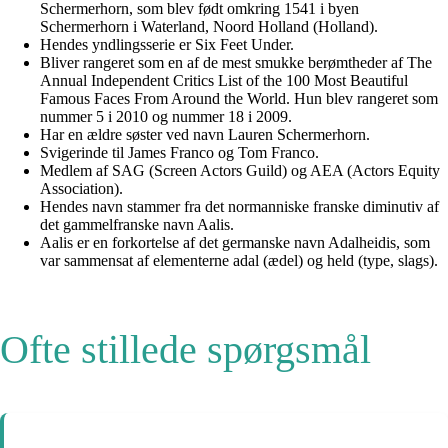
Schermerhorn, som blev født omkring 1541 i byen
Schermerhorn i Waterland, Noord Holland (Holland).
Hendes yndlingsserie er Six Feet Under.
Bliver rangeret som en af de mest smukke berømtheder af The
Annual Independent Critics List of the 100 Most Beautiful
Famous Faces From Around the World. Hun blev rangeret som
nummer 5 i 2010 og nummer 18 i 2009.
Har en ældre søster ved navn Lauren Schermerhorn.
Svigerinde til James Franco og Tom Franco.
Medlem af SAG (Screen Actors Guild) og AEA (Actors Equity
Association).
Hendes navn stammer fra det normanniske franske diminutiv af
det gammelfranske navn Aalis.
Aalis er en forkortelse af det germanske navn Adalheidis, som
var sammensat af elementerne adal (ædel) og held (type, slags).
Ofte stillede spørgsmål