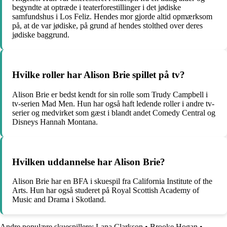
begyndte at optræde i teaterforestillinger i det jødiske
samfundshus i Los Feliz. Hendes mor gjorde altid opmærksom
på, at de var jødiske, på grund af hendes stolthed over deres
jødiske baggrund.
Hvilke roller har Alison Brie spillet på tv?
Alison Brie er bedst kendt for sin rolle som Trudy Campbell i
tv-serien Mad Men. Hun har også haft ledende roller i andre tv-
serier og medvirket som gæst i blandt andet Comedy Central og
Disneys Hannah Montana.
Hvilken uddannelse har Alison Brie?
Alison Brie har en BFA i skuespil fra California Institute of the
Arts. Hun har også studeret på Royal Scottish Academy of
Music and Drama i Skotland.
Andre populære skuespillere:
Lana Clarkson
•
Brooke Hogan
•