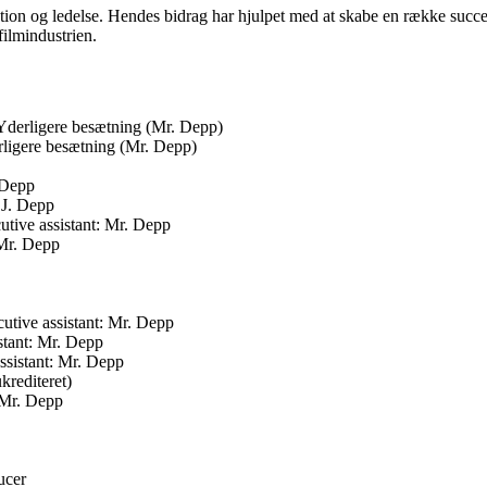
ion og ledelse. Hendes bidrag har hjulpet med at skabe en række succesf
filmindustrien.
 Yderligere besætning (Mr. Depp)
ligere besætning (Mr. Depp)
 Depp
 J. Depp
utive assistant: Mr. Depp
 Mr. Depp
tive assistant: Mr. Depp
stant: Mr. Depp
ssistant: Mr. Depp
krediteret)
 Mr. Depp
ucer