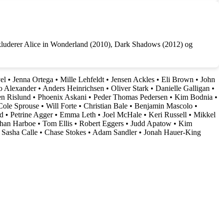
nkluderer Alice in Wonderland (2010), Dark Shadows (2012) og
el
•
Jenna Ortega
•
Mille Lehfeldt
•
Jensen Ackles
•
Eli Brown
•
John
o Alexander
•
Anders Heinrichsen
•
Oliver Stark
•
Danielle Galligan
•
en Rislund
•
Phoenix Askani
•
Peder Thomas Pedersen
•
Kim Bodnia
•
Cole Sprouse
•
Will Forte
•
Christian Bale
•
Benjamin Mascolo
•
d
•
Petrine Agger
•
Emma Leth
•
Joel McHale
•
Keri Russell
•
Mikkel
than Harboe
•
Tom Ellis
•
Robert Eggers
•
Judd Apatow
•
Kim
•
Sasha Calle
•
Chase Stokes
•
Adam Sandler
•
Jonah Hauer-King