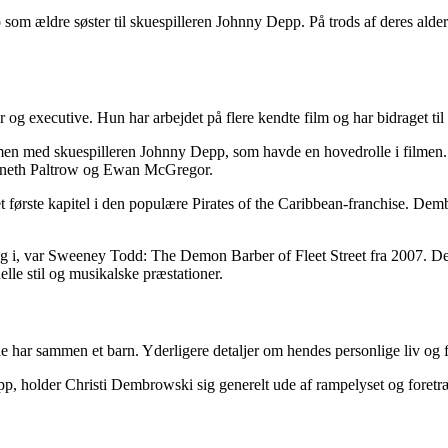
om ældre søster til skuespilleren Johnny Depp. På trods af deres alder
 og executive. Hun har arbejdet på flere kendte film og har bidraget ti
n med skuespilleren Johnny Depp, som havde en hovedrolle i filmen. 
wyneth Paltrow og Ewan McGregor.
 første kapitel i den populære Pirates of the Caribbean-franchise. Dembr
i, var Sweeney Todd: The Demon Barber of Fleet Street fra 2007. De
lle stil og musikalske præstationer.
ar sammen et barn. Yderligere detaljer om hendes personlige liv og fam
pp, holder Christi Dembrowski sig generelt ude af rampelyset og foretr