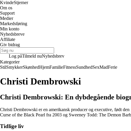
Kvinde
Stjerner
Om os
Support
Medier
Markedsføring
Min konto
Nyhedsbreve
Affiliate
Giv bidrag
Log på
Tilmeld nu
Nyhedsbrev
Kategorier
Stil
Smykker
Skønhed
Hjem
Familie
Fitness
Sundhed
Sex
Mad
Ferie
Christi Dembrowski
Christi Dembrowski: En dybdegående biogr
Christi Dembrowski er en amerikansk producer og executive, født den 
Curse of the Black Pearl fra 2003 og Sweeney Todd: The Demon Barber
Tidlige liv