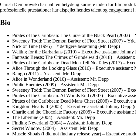
Christi Dembrowski har haft en betydelig karriere inden for filmprodukt
professionelle præstationer har afspejlet hendes talent og engagement i 
Bio
Pirates of the Caribbean: The Curse of the Black Pearl (2003) –
Sweeney Todd: The Demon Barber of Fleet Street (2007) – Yder
Nick of Time (1995) – Yderligere besætning (Mr. Depp)
Waiting for the Barbarians (2019) – Executive assistant: Johnny
Fantastic Beasts: The Crimes of Grindelwald (2018) – Assistent:
Pirates of the Caribbean: Dead Men Tell No Tales (2017) – Exec
Alice Through the Looking Glass (2016) – Executive assistant:
Rango (2011) – Assistent: Mr. Depp
Alice in Wonderland (2010) – Assistent: Mr. Depp
Public Enemies (2009) – Assistent: Mr. Depp
Sweeney Todd: The Demon Barber of Fleet Street (2007) – Execu
Pirates of the Caribbean: At Worlds End (2007) – Executive assi
Pirates of the Caribbean: Dead Mans Chest (2006) – Executive a
Kingdom Hearts II (2005) – Executive assistant: Johnny Depp (u
Charlie and the Chocolate Factory (2005) – Executive assistant:
The Libertine (2004) – Assistent: Mr. Depp
Finding Neverland (2004) – Assistent: Johnny Depp
Secret Window (2004) – Assistent: Mr. Depp
Muscle Shoals (I did not find any release year) – Executive prod