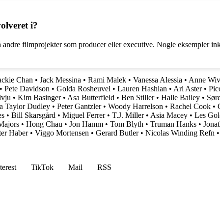
olveret i?
 andre filmprojekter som producer eller executive. Nogle eksempler i
ackie Chan
•
Jack Messina
•
Rami Malek
•
Vanessa Alessia
•
Anne Wiv
•
Pete Davidson
•
Golda Rosheuvel
•
Lauren Hashian
•
Ari Aster
•
Pic
ivju
•
Kim Basinger
•
Asa Butterfield
•
Ben Stiller
•
Halle Bailey
•
Sør
ia Taylor Dudley
•
Peter Gantzler
•
Woody Harrelson
•
Rachel Cook
•
es
•
Bill Skarsgård
•
Miguel Ferrer
•
T.J. Miller
•
Asia Macey
•
Les Gol
Majors
•
Hong Chau
•
Jon Hamm
•
Tom Blyth
•
Truman Hanks
•
Jona
ter Haber
•
Viggo Mortensen
•
Gerard Butler
•
Nicolas Winding Refn
terest
TikTok
Mail
RSS