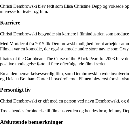
Christi Dembrowski blev født som Elisa Christine Depp og voksede op s
interesse for teater og film.
Karriere
Christi Dembrowski begyndte sin karriere i filmindustrien som producer
Med Mortdecai fra 2015 fik Dembrowski mulighed for at arbejde samme
Filmen var en komedie, der også stjernede andre store navne som G
Pirates of the Caribbean: The Curse of the Black Pearl fra 2003 blev det
positive modtagelse førte til flere efterfølgende film i serien.
En anden bemærkelsesværdig film, som Dembrowski havde involvering 
og Helena Bonham Carter i hovedrollerne. Filmen blev rost for sin visue
Personligt liv
Christi Dembrowski er gift med en person ved navn Dembrowski, og de h
Trods hendes forbindelse til filmens verden og hendes bror, Johnny De
Afsluttende bemærkninger