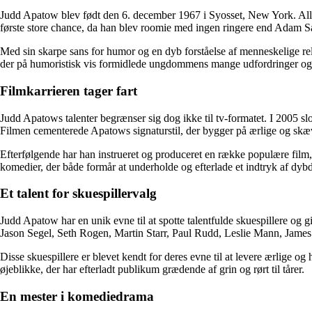
Judd Apatow blev født den 6. december 1967 i Syosset, New York. Aller
første store chance, da han blev roomie med ingen ringere end Adam Sa
Med sin skarpe sans for humor og en dyb forståelse af menneskelige r
der på humoristisk vis formidlede ungdommens mange udfordringer og i
Filmkarrieren tager fart
Judd Apatows talenter begrænser sig dog ikke til tv-formatet. I 2005
Filmen cementerede Apatows signaturstil, der bygger på ærlige og skæve
Efterfølgende har han instrueret og produceret en række populære fil
komedier, der både formår at underholde og efterlade et indtryk af dyb
Et talent for skuespillervalg
Judd Apatow har en unik evne til at spotte talentfulde skuespillere og
Jason Segel, Seth Rogen, Martin Starr, Paul Rudd, Leslie Mann, Jame
Disse skuespillere er blevet kendt for deres evne til at levere ærlige
øjeblikke, der har efterladt publikum grædende af grin og rørt til tårer.
En mester i komediedrama