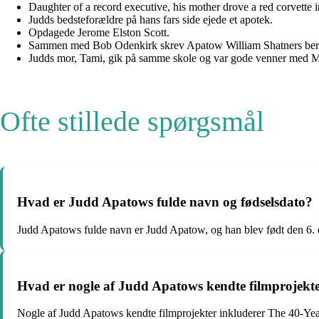
Daughter of a record executive, his mother drove a red corvette i
Judds bedsteforældre på hans fars side ejede et apotek.
Opdagede Jerome Elston Scott.
Sammen med Bob Odenkirk skrev Apatow William Shatners berømt
Judds mor, Tami, gik på samme skole og var gode venner med Mari
Ofte stillede spørgsmål
Hvad er Judd Apatows fulde navn og fødselsdato?
Judd Apatows fulde navn er Judd Apatow, og han blev født den 6.
Hvad er nogle af Judd Apatows kendte filmprojekt
Nogle af Judd Apatows kendte filmprojekter inkluderer The 40-Yea