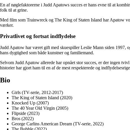
En af nøglefaktorerne i Judd Apatows succes er hans evne til at komb
folk til at grine.
Med film som Trainwreck og The King of Staten Island har Apatow vovet
værker.
Privatlivet og fortsat indflydelse
Judd Apatow har været gift med skuespiller Leslie Mann siden 1997, og s
hans dygtighed som både kunstner og familiemand.
Selvom Judd Apatow allerede har opnået stor succes, er der ingen tvivl
historier har gjort ham til en af ​​de mest respekterede og indflydelsesri
Bio
Girls (TV-serie, 2012-2017)
The King of Staten Island (2020)
Knocked Up (2007)
The 40 Year Old Virgin (2005)
Flipside (2023)
Bros (2022)
George Carlins American Dream (TV-serie, 2022)
The Bubble (2022)