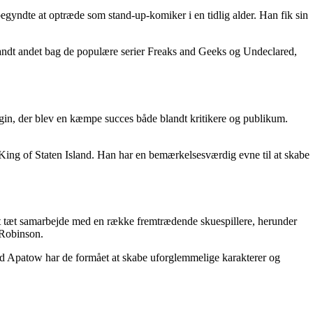
gyndte at optræde som stand-up-komiker i en tidlig alder. Han fik sin
landt andet bag de populære serier Freaks and Geeks og Undeclared,
gin, der blev en kæmpe succes både blandt kritikere og publikum.
ing of Staten Island. Han har en bemærkelsesværdig evne til at skabe
 et tæt samarbejde med en række fremtrædende skuespillere, herunder
 Robinson.
Judd Apatow har de formået at skabe uforglemmelige karakterer og