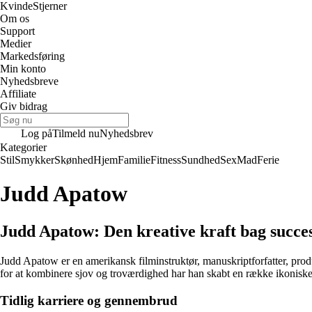
Kvinde
Stjerner
Om os
Support
Medier
Markedsføring
Min konto
Nyhedsbreve
Affiliate
Giv bidrag
Log på
Tilmeld nu
Nyhedsbrev
Kategorier
Stil
Smykker
Skønhed
Hjem
Familie
Fitness
Sundhed
Sex
Mad
Ferie
Judd Apatow
Judd Apatow: Den kreative kraft bag succe
Judd Apatow er en amerikansk filminstruktør, manuskriptforfatter, prod
for at kombinere sjov og troværdighed har han skabt en række ikoniske
Tidlig karriere og gennembrud