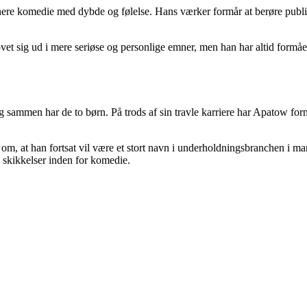
inere komedie med dybde og følelse. Hans værker formår at berøre publ
 sig ud i mere seriøse og personlige emner, men han har altid formået 
ammen har de to børn. På trods af sin travle karriere har Apatow formåe
 om, at han fortsat vil være et stort navn i underholdningsbranchen i 
ge skikkelser inden for komedie.