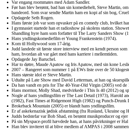
Var engang roommates med Adam Sandler.
Før han blev berømt, bad han sin komediehelt, Steve Martin, om
bandeord. Som svar sendte Martin ham en kopi af sin bog, Cruel 
Opdagede Seth Rogen.
Hans første job var som opvasker på en comedy club, hvilket ha
I gymnasiet startede han et radioshow på skolens station. Showe
Shandling hyre ham som forfatter til The Larry Sanders Show (1
Hans yndlingskomediefilm er Young Frankenstein (1974).
Kom til Hollywood som 17-årig.
Judd landede sit første store interview med en kendt person so
ham, hvordan alt var gået med hans karriere i mellemtiden.
Opdagede Jay Baruchel.
Har to døtre, Maude Apatow og Iris Apatow, med sin kone Lesl
2007 – Rangeret som nummer 1 på EWs liste over de 50 kloges
Hans største idol er Steve Martin.
Udtalte på Late Show med David Letterman, at han og skuespill
Da han vandt en pris for The 40-Year-Old Virgin (2005) ved de 1
Hans mormor, Molly Shad, medvirkede i This Is 40 (2012) og spi
Nogle af hans yndlingsfilm er The Last Detail (1973), Harold 
(1982), Fast Times at Ridgemont High (1982) og Punch-Drunk 
Brokeback Mountain (2005) er blandt hans yndlingsfilm.
Er af askekenazisk jødisk afstamning (fra Rusland, Ukraine og H
Judds bedstefar var Bob Shad, en berømt musikproducer og ejer 
På sin Myspace-profil hævdede han, at hans påvirkninger er H
Han blev inviteret til at blive medlem af AMPAS i 2008 samme