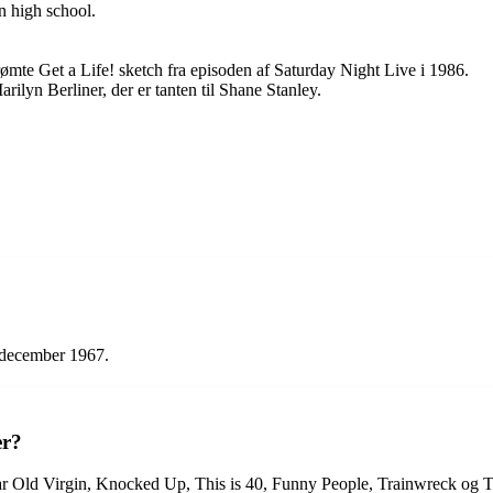
n high school.
e Get a Life! sketch fra episoden af Saturday Night Live i 1986.
lyn Berliner, der er tanten til Shane Stanley.
 december 1967.
er?
r Old Virgin, Knocked Up, This is 40, Funny People, Trainwreck og Th