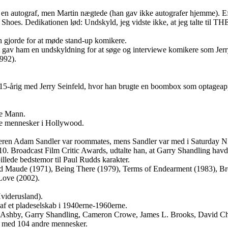
 en autograf, men Martin nægtede (han gav ikke autografer hjemme). E
Shoes. Dedikationen lød: Undskyld, jeg vidste ikke, at jeg talte til T
n gjorde for at møde stand-up komikere.
t gav ham en undskyldning for at søge og interviewe komikere som Jerry
992).
m 15-årig med Jerry Seinfeld, hvor han brugte en boombox som optageap
ie Mann.
te mennesker i Hollywood.
eren Adam Sandler var roommates, mens Sandler var med i Saturday Ni
0. Broadcast Film Critic Awards, udtalte han, at Garry Shandling havde
llede bedstemor til Paul Rudds karakter.
and Maude (1971), Being There (1979), Terms of Endearment (1983), B
Love (2002).
viderusland).
af et pladeselskab i 1940erne-1960erne.
al Ashby, Garry Shandling, Cameron Crowe, James L. Brooks, David Ch
n med 104 andre mennesker.