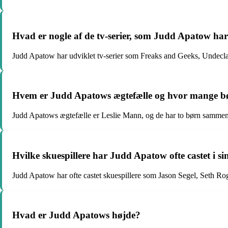
Hvad er nogle af de tv-serier, som Judd Apatow har
Judd Apatow har udviklet tv-serier som Freaks and Geeks, Undecla
Hvem er Judd Apatows ægtefælle og hvor mange b
Judd Apatows ægtefælle er Leslie Mann, og de har to børn sammen
Hvilke skuespillere har Judd Apatow ofte castet i si
Judd Apatow har ofte castet skuespillere som Jason Segel, Seth R
Hvad er Judd Apatows højde?