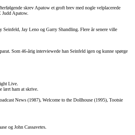
fterfølgende skrev Apatow et groft brev med nogle velplacerede
HE Judd Apatow.
 Seinfeld, Jay Leno og Garry Shandling. Flere år senere ville
parat. Som 46-årig interviewede han Seinfeld igen og kunne spørge
ght Live.
 lært ham at skrive.
roadcast News (1987), Welcome to the Dollhouse (1995), Tootsie
ase og John Cassavetes.