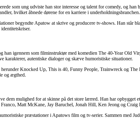
ede som ung udviste han stor interesse og talent for comedy, og han be
ndler, hvilket åbnede dørene for en karriere i underholdningsbranchen.
elationer begyndte Apatow at skrive og producere tv-shows. Han står b
dentitetskriser.
 slog han igennem som filminstruktør med komedien The 40-Year Old Vir
 karakterer, autentiske dialoger og skæve humoristiske situationer.
m, herunder Knocked Up, This is 40, Funny People, Trainwreck og The K
de og ægthed.
 give dem mulighed for at skinne på det store lærred. Han har opbygget
s Franco, Matt McKane, Jay Baruchel, Jonah Hill, Ken Jeong og Craig
 og humoristiske præstationer i Apatows film og tv-serier. Sammen med 