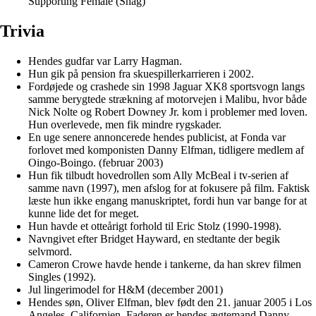
Supporting Female (Shag)
Trivia
Hendes gudfar var Larry Hagman.
Hun gik på pension fra skuespillerkarrieren i 2002.
Fordøjede og crashede sin 1998 Jaguar XK8 sportsvogn langs
samme berygtede strækning af motorvejen i Malibu, hvor både
Nick Nolte og Robert Downey Jr. kom i problemer med loven.
Hun overlevede, men fik mindre rygskader.
En uge senere annoncerede hendes publicist, at Fonda var
forlovet med komponisten Danny Elfman, tidligere medlem af
Oingo-Boingo. (februar 2003)
Hun fik tilbudt hovedrollen som Ally McBeal i tv-serien af
samme navn (1997), men afslog for at fokusere på film. Faktisk
læste hun ikke engang manuskriptet, fordi hun var bange for at
kunne lide det for meget.
Hun havde et otteårigt forhold til Eric Stolz (1990-1998).
Navngivet efter Bridget Hayward, en stedtante der begik
selvmord.
Cameron Crowe havde hende i tankerne, da han skrev filmen
Singles (1992).
Jul lingerimodel for H&M (december 2001)
Hendes søn, Oliver Elfman, blev født den 21. januar 2005 i Los
Angeles, Californien. Faderen er hendes ægtemand Danny