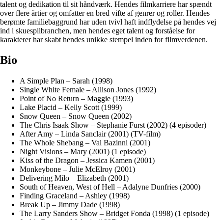
talent og dedikation til sit håndværk. Hendes filmkarriere har spændt
over flere årtier og omfatter en bred vifte af genrer og roller. Hendes
berømte familiebaggrund har uden tvivl haft indflydelse på hendes vej
ind i skuespilbranchen, men hendes eget talent og forståelse for
karakterer har skabt hendes unikke stempel inden for filmverdenen.
Bio
A Simple Plan – Sarah (1998)
Single White Female – Allison Jones (1992)
Point of No Return – Maggie (1993)
Lake Placid – Kelly Scott (1999)
Snow Queen – Snow Queen (2002)
The Chris Isaak Show – Stephanie Furst (2002) (4 episoder)
After Amy – Linda Sanclair (2001) (TV-film)
The Whole Shebang – Val Bazinni (2001)
Night Visions – Mary (2001) (1 episode)
Kiss of the Dragon – Jessica Kamen (2001)
Monkeybone – Julie McElroy (2001)
Delivering Milo – Elizabeth (2001)
South of Heaven, West of Hell – Adalyne Dunfries (2000)
Finding Graceland – Ashley (1998)
Break Up – Jimmy Dade (1998)
The Larry Sanders Show – Bridget Fonda (1998) (1 episode)