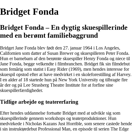
Bridget Fonda
Bridget Fonda – En dygtig skuespillerinde
med en berømt familiebaggrund
Bridget Jane Fonda blev født den 27. januar 1964 i Los Angeles,
Californien som datter af Susan Brewer og skuespilleren Peter Fonda.
Hun er barnebarn af den berømte skuespiller Henry Fonda og niece til
Jane Fonda, begge velkendte i filmbranchen. Bridget fik sin filmdebut
som femårig som statist i Easy Rider (1969), men hendes interesse for
skuespil opstod efter at have medvirket i en skoleforestilling af Harvey.
I en alder af 18 startede hun på New York University og tilbragte fire
år der og på Lee Strasberg Theatre Institute for at forfine sine
skuespillerfærdigheder.
Tidlige arbejde og teatererfaring
Efter hendes uddannelse fortsatte Bridget med at udvikle sig som
skuespillerinde gennem workshops og teaterproduktioner. Hun
medvirkede i Nicholas Kazans Just Horrible, som senere castede hende
i sin instruktørdebut Professional Man, en episode til serien The Edge