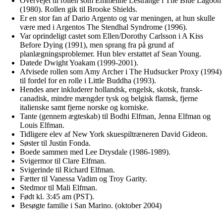
Overvejet til rollen som Emmeline Lestrange i The Blue Lagoon
(1980). Rollen gik til Brooke Shields.
Er en stor fan af Dario Argento og var meningen, at hun skulle
være med i Argentos The Stendhal Syndrome (1996).
Var oprindeligt castet som Ellen/Dorothy Carlsson i A Kiss
Before Dying (1991), men sprang fra på grund af
planlægningsproblemer. Hun blev erstattet af Sean Young.
Datede Dwight Yoakam (1999-2001).
Afvisede rollen som Amy Archer i The Hudsucker Proxy (1994)
til fordel for en rolle i Little Buddha (1993).
Hendes aner inkluderer hollandsk, engelsk, skotsk, fransk-
canadisk, mindre mængder tysk og belgisk flamsk, fjerne
italienske samt fjerne norske og korniske.
Tante (gennem ægteskab) til Bodhi Elfman, Jenna Elfman og
Louis Elfman.
Tidligere elev af New York skuespiltræneren David Gideon.
Søster til Justin Fonda.
Boede sammen med Lee Drysdale (1986-1989).
Svigermor til Clare Elfman.
Svigerinde til Richard Elfman.
Fætter til Vanessa Vadim og Troy Garity.
Stedmor til Mali Elfman.
Født kl. 3:45 am (PST).
Besøgte familie i San Marino. (oktober 2004)