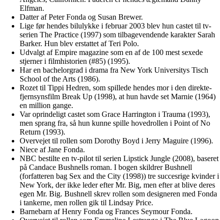
Elfman.
Datter af Peter Fonda og Susan Brewer.
Lige før hendes bilulykke i februar 2003 blev hun castet til tv-
serien The Practice (1997) som tilbagevendende karakter Sarah
Barker. Hun blev erstattet af Teri Polo.
Udvalgt af Empire magazine som en af de 100 mest sexede
stjerner i filmhistorien (#85) (1995).
Har en bachelorgrad i drama fra New York Universitys Tisch
School of the Arts (1986).
Rozet til Tippi Hedren, som spillede hendes mor i den direkte-
fjernsynsfilm Break Up (1998), at hun havde set Marnie (1964)
en million gange.
Var oprindeligt castet som Grace Harrington i Trauma (1993),
men sprang fra, så hun kunne spille hovedrollen i Point of No
Return (1993).
Overvejet til rollen som Dorothy Boyd i Jerry Maguire (1996).
Niece af Jane Fonda.
NBC bestilte en tv-pilot til serien Lipstick Jungle (2008), baseret
på Candace Bushnells roman. I bogen skildrer Bushnell
(forfatteren bag Sex and the City (1998)) tre succesrige kvinder i
New York, der ikke leder efter Mr. Big, men efter at blive deres
egen Mr. Big. Bushnell skrev rollen som designeren med Fonda
i tankerne, men rollen gik til Lindsay Price.
Barnebarn af Henry Fonda og Frances Seymour Fonda.