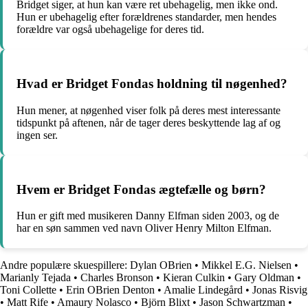
Bridget siger, at hun kan være ret ubehagelig, men ikke ond.
Hun er ubehagelig efter forældrenes standarder, men hendes
forældre var også ubehagelige for deres tid.
Hvad er Bridget Fondas holdning til nøgenhed?
Hun mener, at nøgenhed viser folk på deres mest interessante
tidspunkt på aftenen, når de tager deres beskyttende lag af og
ingen ser.
Hvem er Bridget Fondas ægtefælle og børn?
Hun er gift med musikeren Danny Elfman siden 2003, og de
har en søn sammen ved navn Oliver Henry Milton Elfman.
Andre populære skuespillere:
Dylan OBrien
•
Mikkel E.G. Nielsen
•
Marianly Tejada
•
Charles Bronson
•
Kieran Culkin
•
Gary Oldman
•
Toni Collette
•
Erin OBrien Denton
•
Amalie Lindegård
•
Jonas Risvig
•
Matt Rife
•
Amaury Nolasco
•
Björn Blixt
•
Jason Schwartzman
•