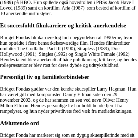
(1989) på HBO. Hun spillede også hovedrollen i PBSs Jacob Have I
Loved (1989) samt en kortfilm, Aria (1987), som bestod af kortfilm af
10 anerkendte instruktører.
Et succesfuldt filmkarriere og kritisk anerkendelse
Bridget Fondas filmkarriere tog fart i begyndelsen af 1990erne, hvor
hun optrådte i flere bemærkelsesværdige film. Hendes filmkreditter
omfatter The Godfather Part III (1990), Strapless (1989), Doc
Hollywood (1991), Singles (1992) og Single White Female (1992).
Hendes talent blev anerkendt af både publikum og kritikere, og hendes
rollepræstationer blev rost for deres dybde og udtryksfuldhed.
Personligt liv og familieforbindelser
Bridget Fondas gudfar var den kendte skuespiller Larry Hagman. Hun
har været gift med komponisten Danny Elfman siden den 29.
november 2003, og de har sammen en søn ved navn Oliver Henry
Milton Elfman. Hendes personlige liv har holdt hende fjernt fra
rampelyset, og hun nyder privatlivets fred væk fra mediedækningen.
Afsluttende ord
Bridget Fonda har markeret sig som en dygtig skuespillerinde med sit