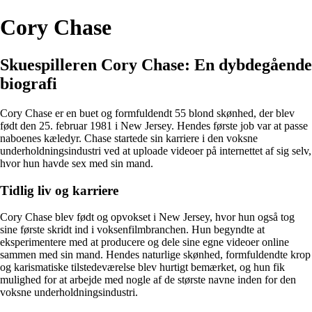
Cory Chase
Skuespilleren Cory Chase: En dybdegående
biografi
Cory Chase er en buet og formfuldendt 55 blond skønhed, der blev
født den 25. februar 1981 i New Jersey. Hendes første job var at passe
naboenes kæledyr. Chase startede sin karriere i den voksne
underholdningsindustri ved at uploade videoer på internettet af sig selv,
hvor hun havde sex med sin mand.
Tidlig liv og karriere
Cory Chase blev født og opvokset i New Jersey, hvor hun også tog
sine første skridt ind i voksenfilmbranchen. Hun begyndte at
eksperimentere med at producere og dele sine egne videoer online
sammen med sin mand. Hendes naturlige skønhed, formfuldendte krop
og karismatiske tilstedeværelse blev hurtigt bemærket, og hun fik
mulighed for at arbejde med nogle af de største navne inden for den
voksne underholdningsindustri.