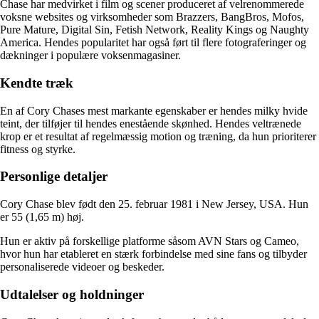
Chase har medvirket i film og scener produceret af velrenommerede
voksne websites og virksomheder som Brazzers, BangBros, Mofos,
Pure Mature, Digital Sin, Fetish Network, Reality Kings og Naughty
America. Hendes popularitet har også ført til flere fotograferinger og
dækninger i populære voksenmagasiner.
Kendte træk
En af Cory Chases mest markante egenskaber er hendes milky hvide
teint, der tilføjer til hendes enestående skønhed. Hendes veltrænede
krop er et resultat af regelmæssig motion og træning, da hun prioriterer
fitness og styrke.
Personlige detaljer
Cory Chase blev født den 25. februar 1981 i New Jersey, USA. Hun
er 55 (1,65 m) høj.
Hun er aktiv på forskellige platforme såsom AVN Stars og Cameo,
hvor hun har etableret en stærk forbindelse med sine fans og tilbyder
personaliserede videoer og beskeder.
Udtalelser og holdninger