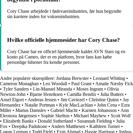
Cory Chase arbejdede i fødevareindustrien, før hun begyndte
sin karriere inden for voksenindustrien.
Hvilke officielle hjemmesider har Cory Chase?
Cory Chase har en officiel hjemmeside kaldet AVN Stars og en
konto på Cameo, der er en platform, hvor fans kan købe
personlige hilsener fra kendte personer.
Andre populære skuespillere:
Jordana Brewster
•
Leonard Whiting
•
Cameron Monaghan
•
Leo Woodall
•
Paul Grant
•
Amalie Næsby Fick
•
Tyler Sanders
•
Lin-Manuel Miranda
•
Moses Ingram
•
Olivia
Newton-John
•
Bjarne Henriksen
•
Camilla Bendix
•
Julia Butters
•
Ansel Elgort
•
Andreas Jessen
•
Jim Caviezel
•
Christine Quinn
•
Jay
Hernandez
•
Natalie Portman
•
Kyle MacLachlan
•
John Cena
•
Ezra
Miller
•
Marius Damslev
•
Gabriel Macht
•
Karsten Johansson
•
Ann
Eleonora Jørgensen
•
Sophie Skelton
•
Michael Mayhew
•
Scott Wolf
•
Elizabeth Banks
•
Donald Sutherland
•
Susannah Fielding
•
Julia
Fox
•
Deepika Padukone
•
Anders Matthesen
•
Kathleen Turner
•
Logan Lerman
•
Todd Field
•
Evin Ahmad
•
Hassie Harrison
•
Joshua