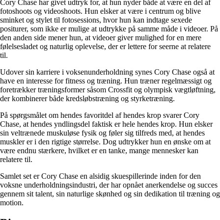
Cory Chase har givet udtryk for, at hun nyder både at være en del af
fotoshoots og videoshoots. Hun elsker at være i centrum og blive
sminket og stylet til fotosessions, hvor hun kan indtage sexede
positurer, som ikke er mulige at udtrykke på samme måde i videoer. På
den anden side mener hun, at videoer giver mulighed for en mere
følelsesladet og naturlig oplevelse, der er lettere for seerne at relatere
til.
Udover sin karriere i voksenunderholdning synes Cory Chase også at
have en interesse for fitness og træning. Hun træner regelmæssigt og
foretrækker træningsformer såsom Crossfit og olympisk vægtløftning,
der kombinerer både kredsløbstræning og styrketræning.
På spørgsmålet om hendes favoritdel af hendes krop svarer Cory
Chase, at hendes yndlingsdel faktisk er hele hendes krop. Hun elsker
sin veltrænede muskuløse fysik og føler sig tilfreds med, at hendes
muskler er i den rigtige størrelse. Dog udtrykker hun en ønske om at
være endnu stærkere, hvilket er en tanke, mange mennesker kan
relatere til.
Samlet set er Cory Chase en alsidig skuespillerinde inden for den
voksne underholdningsindustri, der har opnået anerkendelse og succes
gennem sit talent, sin naturlige skønhed og sin dedikation til træning og
motion.