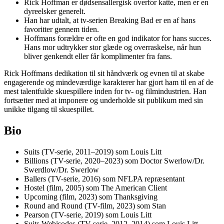
Rick Hoffman er dødsensallergisk overfor katte, men er en
dyreelsker generelt.
Han har udtalt, at tv-serien Breaking Bad er en af hans
favoritter gennem tiden.
Hoffmans forældre er ofte en god indikator for hans succes.
Hans mor udtrykker stor glæde og overraskelse, når hun
bliver genkendt eller får komplimenter fra fans.
Rick Hoffmans dedikation til sit håndværk og evnen til at skabe
engagerende og mindeværdige karakterer har gjort ham til en af de
mest talentfulde skuespillere inden for tv- og filmindustrien. Han
fortsætter med at imponere og underholde sit publikum med sin
unikke tilgang til skuespillet.
Bio
Suits (TV-serie, 2011–2019) som Louis Litt
Billions (TV-serie, 2020–2023) som Doctor Swerlow/Dr.
Swerdlow/Dr. Swerlow
Ballers (TV-serie, 2016) som NFLPA repræsentant
Hostel (film, 2005) som The American Client
Upcoming (film, 2023) som Thanksgiving
Round and Round (TV-film, 2023) som Stan
Pearson (TV-serie, 2019) som Louis Litt
Suits Webisodes (TV-serie, 2012–2014) som Louis Litt