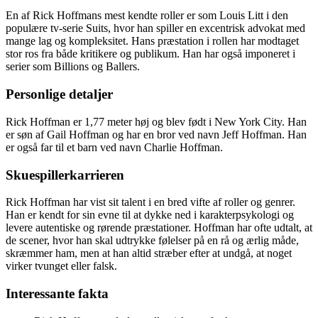
En af Rick Hoffmans mest kendte roller er som Louis Litt i den
populære tv-serie Suits, hvor han spiller en excentrisk advokat med
mange lag og kompleksitet. Hans præstation i rollen har modtaget
stor ros fra både kritikere og publikum. Han har også imponeret i
serier som Billions og Ballers.
Personlige detaljer
Rick Hoffman er 1,77 meter høj og blev født i New York City. Han
er søn af Gail Hoffman og har en bror ved navn Jeff Hoffman. Han
er også far til et barn ved navn Charlie Hoffman.
Skuespillerkarrieren
Rick Hoffman har vist sit talent i en bred vifte af roller og genrer.
Han er kendt for sin evne til at dykke ned i karakterpsykologi og
levere autentiske og rørende præstationer. Hoffman har ofte udtalt, at
de scener, hvor han skal udtrykke følelser på en rå og ærlig måde,
skræmmer ham, men at han altid stræber efter at undgå, at noget
virker tvunget eller falsk.
Interessante fakta