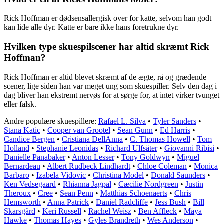
Rick Hoffman er dødsensallergisk over for katte, selvom han godt
kan lide alle dyr. Katte er bare ikke hans foretrukne dyr.
Hvilken type skuespilscener har altid skræmt Rick
Hoffman?
Rick Hoffman er altid blevet skræmt af de ægte, rå og grædende
scener, lige siden han var meget ung som skuespiller. Selv den dag i
dag bliver han ekstremt nervøs for at sørge for, at intet virker tvunget
eller falsk.
Andre populære skuespillere:
Rafael L. Silva
•
Tyler Sanders
•
Stana Katic
•
Cooper van Grootel
•
Sean Gunn
•
Ed Harris
•
Candice Bergen
•
Cristiana DellAnna
•
C. Thomas Howell
•
Tom
Holland
•
Stephanie Leonidas
•
Richard Ulfsäter
•
Giovanni Ribisi
•
Danielle Panabaker
•
Anton Lesser
•
Tony Goldwyn
•
Miguel
Bernardeau
•
Albert Rudbeck Lindhardt
•
Chloe Coleman
•
Monica
Barbaro
•
Izabela Vidovic
•
Christina Model
•
Donald Saunders
•
Ken Vedsegaard
•
Rhianna Jagpal
•
Cæcilie Nordgreen
•
Justin
Theroux
•
Cree
•
Sean Penn
•
Matthias Schoenaerts
•
Chris
Hemsworth
•
Anna Patrick
•
Daniel Radcliffe
•
Jess Bush
•
Bill
Skarsgård
•
Keri Russell
•
Rachel Weisz
•
Ben Affleck
•
Maya
Hawke
•
Thomas Hayes
•
Gyles Brandreth
•
Wes Anderson
•