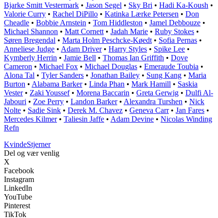
Bjarke Smitt Vestermark
•
Jason Segel
•
Sky Bri
•
Hadi Ka-Koush
•
Valorie Curry
•
Rachel DiPillo
•
Katinka Lærke Petersen
•
Don
Cheadle
•
Bobbie Arnstein
•
Tom Hiddleston
•
Jamel Debbouze
•
Michael Shannon
•
Matt Cornett
•
Jadah Marie
•
Ruby Stokes
•
Søren Bregendal
•
Marta Holm Peschcke-Køedt
•
Sofia Pernas
•
Anneliese Judge
•
Adam Driver
•
Harry Styles
•
Spike Lee
•
Kymberly Herrin
•
Jamie Bell
•
Thomas Ian Griffith
•
Dove
Cameron
•
Michael Fox
•
Michael Douglas
•
Emeraude Toubia
•
Alona Tal
•
Tyler Sanders
•
Jonathan Bailey
•
Sung Kang
•
Maria
Burton
•
Alabama Barker
•
Linda Phan
•
Mark Hamill
•
Saskia
Vester
•
Zaki Youssef
•
Morena Baccarin
•
Greta Gerwig
•
Dulfi Al-
Jabouri
•
Zoe Perry
•
Landon Barker
•
Alexandra Turshen
•
Nick
Nolte
•
Sadie Sink
•
Derek M. Chavez
•
Geneva Carr
•
Jan Fares
•
Mercedes Kilmer
•
Taliesin Jaffe
•
Adam Devine
•
Nicolas Winding
Refn
Kvinde
Stjerner
Del og vær venlig
X
Facebook
Instagram
LinkedIn
YouTube
Pinterest
TikTok