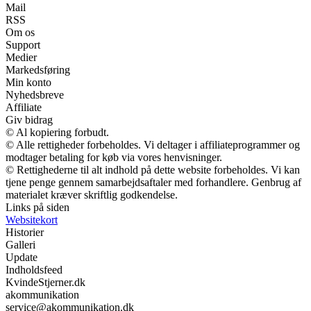
Mail
RSS
Om os
Support
Medier
Markedsføring
Min konto
Nyhedsbreve
Affiliate
Giv bidrag
© Al kopiering forbudt.
© Alle rettigheder forbeholdes. Vi deltager i affiliateprogrammer og
modtager betaling for køb via vores henvisninger.
© Rettighederne til alt indhold på dette website forbeholdes. Vi kan
tjene penge gennem samarbejdsaftaler med forhandlere. Genbrug af
materialet kræver skriftlig godkendelse.
Links på siden
Websitekort
Historier
Galleri
Update
Indholdsfeed
KvindeStjerner.dk
akommunikation
service@akommunikation.dk