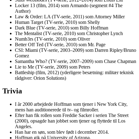
Locker 13 (film, 2014) som Armando (segment #4 The
Author)
Law & Order: LA (TV-serie, 2011) som Attorney Miller
Human Target (TV-serie, 2010) som Shelly
Dark Blue (TV-serie, 2010) som Billy Hoffman
The Mentalist (TV-serie, 2010) som Christopher Lynch
Numb3rs (TV-serie, 2010) som Oliver
Better Off Ted (TV-serie, 2010) som Mr. Page
CSI: Miami (TV-serie, 2003–2009) som Darren Ripley/Bruno
Gomez
Samantha Who? (TV-serie, 2007–2009) som Chase Chapman
Lie to Me (TV-serie, 2009) som Peters
Battleship (film, 2012) (yderligere besætning: militær teknisk
rådgiver: Orion Solutions)
Trivia
I år 2000 arbejdede Hoffman som tjener i New York City,
mens han auditionerede til tv- og filmroller.
Efter han fik rollen som Freddie Sacker i serien The Street
(2000), opsagde han jobbet som tjener og flyttede til Los
Angeles.
Han har en søn, som blev født i december 2014.
Hoffman gik på University of Arizona.