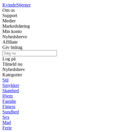
Kvinde
Stjerner
Om os
Support
Medier
Markedsføring
Min konto
Nyhedsbreve
Affiliate
Giv bidrag
Log på
Tilmeld nu
Nyhedsbrev
Kategorier
Stil
Smykker
Skønhed
Hjem
Familie
Fitness
Sundhed
Sex
Mad
Ferie