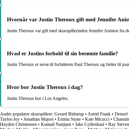
Hvornår var Justin Theroux gift med Jennifer Anis
Justin Theroux var gift med skuespillerinden Jennifer Aniston fra 
Hvad er Justins forhold til sin berømte familie?
Justin Theroux er nevø til forfatteren Paul Theroux og fætter til j
Hvor bor Justin Theroux i dag?
Justin Theroux bor i Los Angeles.
Andre populære skuespillere:
Gerard Bidstrup
•
Astrid Frank
•
Denzel
Taylor-Joy
•
Jonathan Majors
•
Emma Stone
•
Kate Micucci
•
Channin
Hayden Christensen
•
Kumail Nanjiani
•
Jake Gyllenhaal
•
Ray Steve