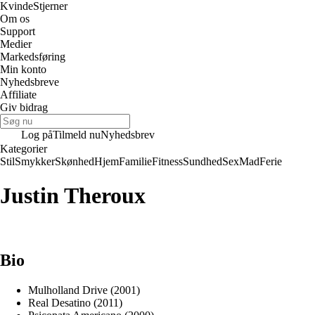
Kvinde
Stjerner
Om os
Support
Medier
Markedsføring
Min konto
Nyhedsbreve
Affiliate
Giv bidrag
Log på
Tilmeld nu
Nyhedsbrev
Kategorier
Stil
Smykker
Skønhed
Hjem
Familie
Fitness
Sundhed
Sex
Mad
Ferie
Justin Theroux
Bio
Mulholland Drive (2001)
Real Desatino (2011)