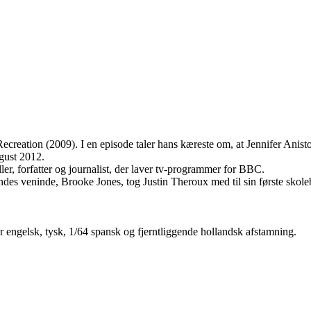
ecreation (2009). I en episode taler hans kæreste om, at Jennifer Anisto
gust 2012.
er, forfatter og journalist, der laver tv-programmer for BBC.
 veninde, Brooke Jones, tog Justin Theroux med til sin første skoleba
ar engelsk, tysk, 1/64 spansk og fjerntliggende hollandsk afstamning.