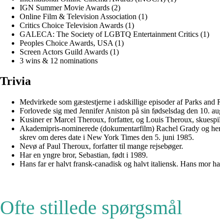
IGN Summer Movie Awards (2)
Online Film & Television Association (1)
Critics Choice Television Awards (1)
GALECA: The Society of LGBTQ Entertainment Critics (1)
Peoples Choice Awards, USA (1)
Screen Actors Guild Awards (1)
3 wins & 12 nominations
Trivia
Medvirkede som gæstestjerne i adskillige episoder af Parks and R
Forlovede sig med Jennifer Aniston på sin fødselsdag den 10. au
Kusiner er Marcel Theroux, forfatter, og Louis Theroux, skuespill
Akademipris-nominerede (dokumentarfilm) Rachel Grady og hendes
skrev om deres date i New York Times den 5. juni 1985.
Nevø af Paul Theroux, forfatter til mange rejsebøger.
Har en yngre bror, Sebastian, født i 1989.
Hans far er halvt fransk-canadisk og halvt italiensk. Hans mor h
Ofte stillede spørgsmål