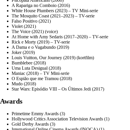
Psicopata Americano (2000)
A Rapariga no Comboio (2016)
White House Plumbers (2023) – TV Mini-serie
The Mosquito Coast (2021–2023) – TV-serie
Falso Positivo (2021)
Violet (2021)
The Voice (2021) (voice)
At Home with Amy Sedaris (2017–2020) – TV-serie
Rick e Morty (2019) – TV-serie
A Dama e o Vagabundo (2019)
Joker (2019)
Louis Vuitton, Our Journey (2019) (kortfilm)
Bumblebee (2018)
Uma Luta Desigual (2018)
Maniac (2018) – TV Mini-serie
O Espião que me Tramou (2018)
Mudo (2018)
Star Wars: Episódio VIII – Os Últimos Jedi (2017)
Awards
Primetime Emmy Awards (3)
Hollywood Critics Association Television Awards (1)
Gold Derby Awards (3)
International Online Cinema Awards (INOCA) (1)