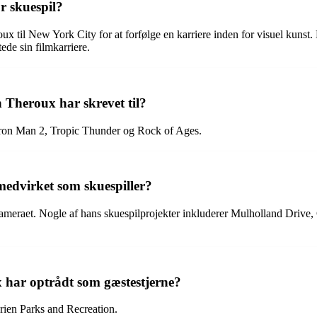
r skuespil?
x til New York City for at forfølge en karriere inden for visuel kunst. H
de sin filmkarriere.
n Theroux har skrevet til?
m Iron Man 2, Tropic Thunder og Rock of Ages.
medvirket som skuespiller?
kameraet. Nogle af hans skuespilprojekter inkluderer Mulholland Drive, 
 har optrådt som gæstestjerne?
erien Parks and Recreation.