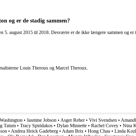
ton og er de stadig sammen?
den 5. august 2015 til 2018. Desværre er de ikke længere sammen og er i
ournalisterne Louis Theroux og Marcel Theroux.
 Washington
•
Jasmine Jobson
•
Asger Reher
•
Vivi Svendsen
•
Amandl
g Tatum
•
Tracy Spiridakos
•
Dylan Minnette
•
Rachel Covey
•
Nina 
nson
•
Andrea Heick Gadeberg
•
Adam Brix
•
Hong Chau
•
Linda Koz