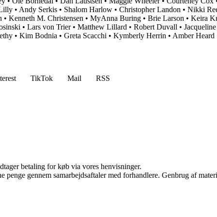
ey
•
Ole Bornedal
•
Dan Laustsen
•
Maggie Wheeler
•
Courteney Cox
illy
•
Andy Serkis
•
Shalom Harlow
•
Christopher Landon
•
Nikki Re
n
•
Kenneth M. Christensen
•
MyAnna Buring
•
Brie Larson
•
Keira K
osinski
•
Lars von Trier
•
Matthew Lillard
•
Robert Duvall
•
Jacqueline
ethy
•
Kim Bodnia
•
Greta Scacchi
•
Kymberly Herrin
•
Amber Heard
terest
TikTok
Mail
RSS
dtager betaling for køb via vores henvisninger.
jene penge gennem samarbejdsaftaler med forhandlere. Genbrug af materi