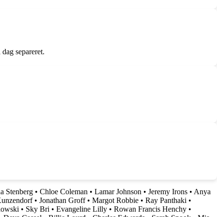
 dag separeret.
a Stenberg
•
Chloe Coleman
•
Lamar Johnson
•
Jeremy Irons
•
Anya
Kunzendorf
•
Jonathan Groff
•
Margot Robbie
•
Ray Panthaki
•
lowski
•
Sky Bri
•
Evangeline Lilly
•
Rowan Francis Henchy
•