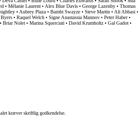
•
Deva Cassel
•
Billie Lourd
•
Charles Edwards
•
Sarah Snook
•
Mia
ed
•
Mélanie Laurent
•
Alex Blue Davis
•
George Lazenby
•
Thomas
nightley
•
Aubrey Plaza
•
Bambi Swayze
•
Steve Martin
•
Ali Abbasi
•
 Byers
•
Raquel Welch
•
Signe Anastassia Mannov
•
Peter Haber
•
•
Briar Nolet
•
Marina Squerciati
•
David Krumholtz
•
Gal Gadot
•
alet kræver skriftlig godkendelse.