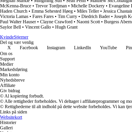
Meghan Markle
•
Mingming Sun
•
Sean Penn
•
Matthew McConaugh
McKenna-Bruce
•
Trevor Tordjman
•
Michelle Dockery
•
Evangeline L
Haden Church
•
Emma Sehested Høeg
•
Miles Teller
•
Jessica Chastai
Victoria Lamas
•
Fares Fares
•
Tim Curry
•
Diedrich Bader
•
Joseph K
Paul Walter Hauser
•
Clayne Crawford
•
Naomi Scott
•
Burgess Abern
Saylor Bell
•
Vincent Gallo
•
Hugh Grant
Kvinde
Stjerner
Del og vær venlig
X
Facebook
Instagram
LinkedIn
YouTube
Pin
Om os
Support
Medier
Markedsføring
Min konto
Nyhedsbreve
Affiliate
Giv bidrag
© Al kopiering forbudt.
© Alle rettigheder forbeholdes. Vi deltager i affiliateprogrammer og mo
© Rettighederne til alt indhold på dette website forbeholdes. Vi kan t
Links på siden
Websitekort
Historier
Galleri