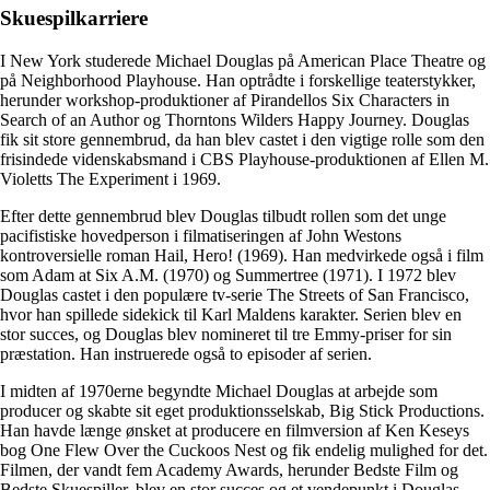
Skuespilkarriere
I New York studerede Michael Douglas på American Place Theatre og
på Neighborhood Playhouse. Han optrådte i forskellige teaterstykker,
herunder workshop-produktioner af Pirandellos Six Characters in
Search of an Author og Thorntons Wilders Happy Journey. Douglas
fik sit store gennembrud, da han blev castet i den vigtige rolle som den
frisindede videnskabsmand i CBS Playhouse-produktionen af Ellen M.
Violetts The Experiment i 1969.
Efter dette gennembrud blev Douglas tilbudt rollen som det unge
pacifistiske hovedperson i filmatiseringen af John Westons
kontroversielle roman Hail, Hero! (1969). Han medvirkede også i film
som Adam at Six A.M. (1970) og Summertree (1971). I 1972 blev
Douglas castet i den populære tv-serie The Streets of San Francisco,
hvor han spillede sidekick til Karl Maldens karakter. Serien blev en
stor succes, og Douglas blev nomineret til tre Emmy-priser for sin
præstation. Han instruerede også to episoder af serien.
I midten af 1970erne begyndte Michael Douglas at arbejde som
producer og skabte sit eget produktionsselskab, Big Stick Productions.
Han havde længe ønsket at producere en filmversion af Ken Keseys
bog One Flew Over the Cuckoos Nest og fik endelig mulighed for det.
Filmen, der vandt fem Academy Awards, herunder Bedste Film og
Bedste Skuespiller, blev en stor succes og et vendepunkt i Douglas