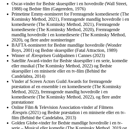
Oscar-vinder for Bedste skuespiller i en hovedrolle (Wall Street,
1988) og Bedste film (Gøgereden, 1976)
Primetime Emmy-nomineret for Fremragende komedieserie (The
Kominsky Method, 2021), Fremragende mandlig hovedrolle i en
komedieserie (The Kominsky Method, 2021), Fremragende
komedieserie (The Kominsky Method, 2020), Fremragende
mandlig hovedrolle i en komedieserie (The Kominsky Method,
2020), og flere andre nomineringer
BAFTA-nomineret for Bedste mandlige hovedrolle (Wonder
Boys, 2001) og Bedste skuespiller (Fatal Attraction, 1989)
Winner of Æresprisen Guldpalmen i Cannes (2023)
Satellite Award-vinder for Bedste skuespiller i en serie, komedie
eller musikal (The Kominsky Method, 2022) og Bedste
skuespiller i en miniserie eller en tv-film (Behind the
Candelabra, 2014)
Vinder af Screen Actors Guild Awards for fremragende
præstation af en ensemble i en komedieserie (The Kominsky
Method, 2022), fremragende mandlig hovedrolle i en
komedieserie (The Kominsky Method, 2022), og flere andre
præstationer
Online Film & Television Association-vinder af Filmens
Ærespris (2021) og Bedste præstation i en miniserie eller en tv-
film (Behind the Candelabra, 2013)
Golden Globe-vinder for Bedste mandlige hovedrolle i en tv-
serie – Musical eller komedie (The Kominsky Method, 2019 og