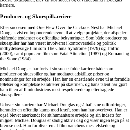
karriere.
Producer- og Skuespilkarriere
Efter succesen med One Flew Over the Cuckoos Nest har Michael
Douglas vist en imponerende evne til at vælge projekter, der afspejler
skiftende tendenser og offentlige bekymringer. Som både producer og
skuespiller har han været involveret i kontroversielle og politisk
indflydelsesrige film som The China Syndrome (1979) og Traffic
(2000), samt populære film som Fatal Attraction (1987) og Romancing
the Stone (1984).
Michael Douglas har fortsat sin succesfulde karriere både som
producer og skuespiller og har modtaget adskillige priser og
nomineringer for sit arbejde. Han har en enestående evne til at formidle
følelser og komplekse karakterer på skærmen, og hans talent har gjort
ham til en af filmindustriens mest respekterede og eftertragtede
skuespillere.
Udover sin karriere har Michael Douglas også haft sine udfordringer,
herunder en offentlig kamp mod kræft, som han har overlevet. Han er
også blevet anerkendt for sit humanitære arbejde og sin indsats for
miljøet. Michael Douglas er stadig aktiv i dag og viser ingen tegn på at
bremse ned. Han forbliver en af filmbranchens mest elskede og