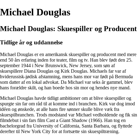
Michael Douglas
Michael Douglas: Skuespiller og Producent
Tidlige år og uddannelse
Michael Douglas er en amerikansk skuespiller og producent med mere
end 50 års erfaring inden for teater, film og tv. Han blev født den 25.
september 1944 i New Brunswick, New Jersey, som søn af
skuespillere Diana Douglas og Kirk Douglas. Michaels far var af
hviderussisk-jødisk afstamning, mens hans mor var født på Bermuda
som datter af en lokal advokat. Da Michael var seks år gammel, blev
hans forældre skilt, og han boede hos sin mor og hendes nye mand.
Michael Douglas havde tidligt ambitioner om at blive skuespiller og
spurgte sin far om råd til at komme ind i branchen. Kirk var dog imod
idéen og ønskede, at alle hans fire sønner skulle blive væk fra
skuespilbranchen. Trods modstand var Michael vedholdende og fik sin
filmdebut i sin fars film Cast a Giant Shadow (1966). Han tog en
bachelorgrad fra University of California, Santa Barbara, og flyttede
derefter til New York City for at fortsætte sin skuespiltræning.