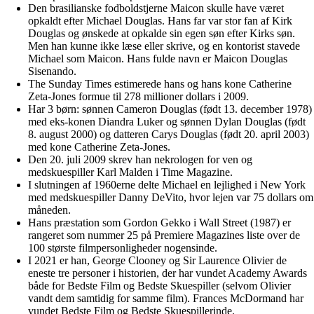
Den brasilianske fodboldstjerne Maicon skulle have været
opkaldt efter Michael Douglas. Hans far var stor fan af Kirk
Douglas og ønskede at opkalde sin egen søn efter Kirks søn.
Men han kunne ikke læse eller skrive, og en kontorist stavede
Michael som Maicon. Hans fulde navn er Maicon Douglas
Sisenando.
The Sunday Times estimerede hans og hans kone Catherine
Zeta-Jones formue til 278 millioner dollars i 2009.
Har 3 børn: sønnen Cameron Douglas (født 13. december 1978)
med eks-konen Diandra Luker og sønnen Dylan Douglas (født
8. august 2000) og datteren Carys Douglas (født 20. april 2003)
med kone Catherine Zeta-Jones.
Den 20. juli 2009 skrev han nekrologen for ven og
medskuespiller Karl Malden i Time Magazine.
I slutningen af 1960erne delte Michael en lejlighed i New York
med medskuespiller Danny DeVito, hvor lejen var 75 dollars om
måneden.
Hans præstation som Gordon Gekko i Wall Street (1987) er
rangeret som nummer 25 på Premiere Magazines liste over de
100 største filmpersonligheder nogensinde.
I 2021 er han, George Clooney og Sir Laurence Olivier de
eneste tre personer i historien, der har vundet Academy Awards
både for Bedste Film og Bedste Skuespiller (selvom Olivier
vandt dem samtidig for samme film). Frances McDormand har
vundet Bedste Film og Bedste Skuespillerinde.