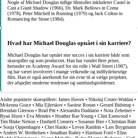
Nogle af Michael Douglas tidlige filmroller inkluderer Castel in
Cast a Giant Shadow (1966), Dr. Mark Bellows in Coma
(1978), Peter Mitchell in Running (1979) og Jack Colton in
Romancing the Stone (1984).
Hvad har Michael Douglas opnået i sin karriere?
Michael Douglas har opnået stor succes i sin karriere både som
skuespiller og som producent. Han har vundet flere priser,
herunder en Academy Award for sin rolle i Wall Street (1987),
og har været involveret i mange velkendte og indflydelsesrige
film. Han er også anerkendt for sin evne til at vælge projekter,
der afspejler moderne tendenser og samfundsproblemer.
Andre populære skuespillere:
James Haven
•
Nikolaj Coster-Waldau
•
Mckenna Grace
•
Mia Ejlerskov
•
Saoirse Ronan
•
Gerard Bidstrup
•
Brendan Gleeson
•
Brad Pitt
•
Alexandra Daddario
•
Nora Zehetner
•
Ryan Hurst
•
Eva Mendes
•
Heather Rae Young
•
Clint Eastwood
•
Tim Blake Nelson
•
Dashiell Connery
•
Susanne Bier
•
Christian Bale
•
Sonja Oppenhagen
•
Chet Hanks
•
Leven Rambin
•
Lars Brygmann
•
Anders W. Berthelsen
•
Jonathan Bailey
•
Harrison Ford
•
Elias