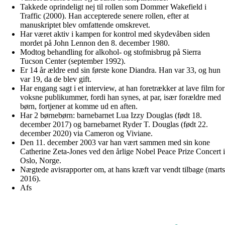
Takkede oprindeligt nej til rollen som Dommer Wakefield i
Traffic (2000). Han accepterede senere rollen, efter at
manuskriptet blev omfattende omskrevet.
Har været aktiv i kampen for kontrol med skydevåben siden
mordet på John Lennon den 8. december 1980.
Modtog behandling for alkohol- og stofmisbrug på Sierra
Tucson Center (september 1992).
Er 14 år ældre end sin første kone Diandra. Han var 33, og hun
var 19, da de blev gift.
Har engang sagt i et interview, at han foretrækker at lave film for
voksne publikummer, fordi han synes, at par, især forældre med
børn, fortjener at komme ud en aften.
Har 2 børnebørn: barnebarnet Lua Izzy Douglas (født 18.
december 2017) og barnebarnet Ryder T. Douglas (født 22.
december 2020) via Cameron og Viviane.
Den 11. december 2003 var han vært sammen med sin kone
Catherine Zeta-Jones ved den årlige Nobel Peace Prize Concert i
Oslo, Norge.
Nægtede avisrapporter om, at hans kræft var vendt tilbage (marts
2016).
Afs