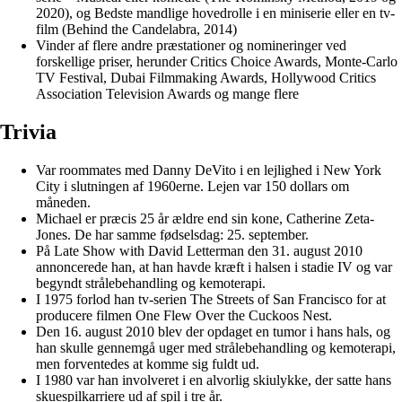
2020), og Bedste mandlige hovedrolle i en miniserie eller en tv-
film (Behind the Candelabra, 2014)
Vinder af flere andre præstationer og nomineringer ved
forskellige priser, herunder Critics Choice Awards, Monte-Carlo
TV Festival, Dubai Filmmaking Awards, Hollywood Critics
Association Television Awards og mange flere
Trivia
Var roommates med Danny DeVito i en lejlighed i New York
City i slutningen af 1960erne. Lejen var 150 dollars om
måneden.
Michael er præcis 25 år ældre end sin kone, Catherine Zeta-
Jones. De har samme fødselsdag: 25. september.
På Late Show with David Letterman den 31. august 2010
annoncerede han, at han havde kræft i halsen i stadie IV og var
begyndt strålebehandling og kemoterapi.
I 1975 forlod han tv-serien The Streets of San Francisco for at
producere filmen One Flew Over the Cuckoos Nest.
Den 16. august 2010 blev der opdaget en tumor i hans hals, og
han skulle gennemgå uger med strålebehandling og kemoterapi,
men forventedes at komme sig fuldt ud.
I 1980 var han involveret i en alvorlig skiulykke, der satte hans
skuespilkarriere ud af spil i tre år.