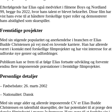
Efterfølgende har Elias også medvirket i filmene Boys og Nordland
99, begge fra 2022, hvor hans talent er blevet bekræftet. Disse film har
vist hans evne til at håndtere forskellige typer roller og demonstrerer
hans alsidighed som skuespiller.
Fremtidige projekter
Med sin stigende popularitet og anerkendelse i branchen er Elias
Budde Christensen på vej mod en lovende karriere. Han har allerede
været i kontakt med forskellige filmprojekter og har vist interesse for at
udforske nye genrer og udfordringer.
Publikum kan se frem til at følge Elias fortsatte udvikling og forvente
endnu flere imponerende præstationer i fremtidige filmprojekter.
Personlige detaljer
– Fødselsdato: 26. marts 2002
– Nationalitet: Dansk
Med sin unge alder og allerede imponerende CV er Elias Budde
Christensen en talentfuld skuespiller, der har potentialet til at præge den
danske filmindustri i mange år fremover. Hans evne til at fordybe sig i