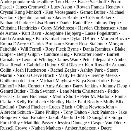
Andre populære skuespillere:
Tom Hale
•
Katee Sackhoff
•
Pedro
Pascal
•
James Cromwell
•
Lucy Aston
•
Rowan Francis Henchy
•
Crystal Kung Minkoff
•
Ken Vedsegaard
•
Gerard Butler
•
Michael
Keaton
•
Quentin Tarantino
•
Javier Bardem
•
Colson Baker
•
Nathaniel Parker
•
Lisa Bonet
•
Daniel Radcliffe
•
Johnny Depp
•
Christina Hendricks
•
Corey Mylchreest
•
Hayden Christensen
•
Ana
de Armas
•
Kurt Ravn
•
Josephine Højbjerg
•
Lasse Fogelstrøm
•
Linda Armstrong
•
Kim Kardashian
•
Dylan OBrien
•
Morten Brovn
•
Emma DArcy
•
Charles Bronson
•
Scarlet Rose Stallone
•
Morgan
Fairchild
•
Will Ferrell
•
Rory Fleck Byrne
•
Dania Ramirez
•
Blake
Draper
•
Betty Gilpin
•
Candice King
•
Kristoffer Joner
•
Barrett
Carnahan
•
Leonard Whiting
•
James Wan
•
Peter Pilegaard
•
Amber
Rose Revah
•
Gabrielle Union
•
Sibi Blazic
•
Kurt Russell
•
Amanda
Collin
•
Josh Hutcherson
•
Rachel Zegler
•
Ashley Park
•
Stuart
Martin
•
Nicolai Cleve Broch
•
Marty Feldman
•
Jeremy Meeks
•
Guillermo del Toro
•
Michael Mayhew
•
Kaya Scodelario
•
Petra
Einhoff
•
Matt Cornett
•
Amy Adams
•
Barry Jenkins
•
Johnny Depp
•
Gerard Butler
•
Tilda Swinton
•
Lene Maria Christensen
•
Pedro
Pascal
•
Tanner Buchanan
•
Martin Short
•
Peter M. Marton
•
Emilia
Clarke
•
Kelly Rohrbach
•
Bradley Hall
•
Paul Ready
•
Molly Blixt
Egelind
•
David Fincher
•
Lucas Black
•
Olivia Newton-John
•
Albrecht Schuch
•
Zane Phillips
•
Tony Dalton
•
Jack Palance
•
Jake
Bongiovi
•
Sian Brooke
•
Jakob Åkerlind
•
Bill Skarsgård
•
Sonja
Furu Friby
•
Mathilde Passer
•
Jessica Dinnage
•
Casper Van Dien
•
Russell Crowe
•
Nathan Mathers
•
Amber Anderson
•
Dacre