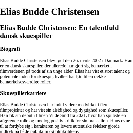
Elias Budde Christensen
Elias Budde Christensen: En talentfuld
dansk skuespiller
Biografi
Elias Budde Christensen blev født den 26. marts 2002 i Danmark. Han
er en dansk skuespiller, der allerede har gjort sig bemærket i
filmverdenen på trods af sin unge alder. Elias har vist et stort talent og
potentiale inden for skuespil, hvilket har ført til en række
bemærkelsesværdige roller.
Skuespillerkarriere
Elias Budde Christensen har indtil videre medvirket i flere
filmprojekter og har vist sin alsidighed og dygtighed som skuespiller.
Han fik sin debut i filmen Vilde Sind fra 2021, hvor han spillede en
afgørende rolle og modtog positiv kritik for sin præstation. Hans evne
til at fordybe sig i karakteren og levere autentiske følelser gjorde
indtryk på både publikum og filmkritikere.