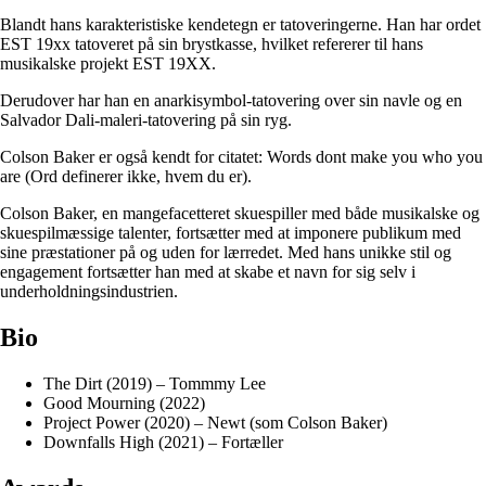
Blandt hans karakteristiske kendetegn er tatoveringerne. Han har ordet
EST 19xx tatoveret på sin brystkasse, hvilket refererer til hans
musikalske projekt EST 19XX.
Derudover har han en anarkisymbol-tatovering over sin navle og en
Salvador Dali-maleri-tatovering på sin ryg.
Colson Baker er også kendt for citatet: Words dont make you who you
are (Ord definerer ikke, hvem du er).
Colson Baker, en mangefacetteret skuespiller med både musikalske og
skuespilmæssige talenter, fortsætter med at imponere publikum med
sine præstationer på og uden for lærredet. Med hans unikke stil og
engagement fortsætter han med at skabe et navn for sig selv i
underholdningsindustrien.
Bio
The Dirt (2019) – Tommmy Lee
Good Mourning (2022)
Project Power (2020) – Newt (som Colson Baker)
Downfalls High (2021) – Fortæller