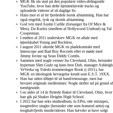
MGK fik sin start på den populære video-delingsside
YouTube, hvor han delte hjemmelavede tracks og
uploadede videoer af sit daglige liv.
Hans mor er af tre fjerdedele norsk afstamning. Han har
også engelsk, tysk og skotsk afstamning.
God ven med Austin Carlile (forsanger fra Of Mice &
Men), Da Kurlzz (medlem af Hollywood Undead) og Tal
Cooperman.
I midten af ​​2011 underskrev MGK en aftale med
tøjselskabet Young and Reckless.
I august 2011 sikrede MGK en pladekontrakt med
Interscope and Bad Boy Records efter et møde med
Jimmy Iovine og Sean Diddy Combs.
Sammen med nogle venner fra Cleveland, Ohio, herunder
hypeman Slim Gudz og hans bror Dub, manager Ashleigh
VeVerka og Toledo trommeslager Rook (i 2011), har
MGK en ideologisk bevægelse kendt som E.S.T. 19XX.
Han har siden tilføjet til sit band/entourage, men har
bevaret originale medlemmer. Nogle skifter ud på grund af
turnégrunde.
I en alder af 14 år flyttede Baker til Cleveland, Ohio, hvor
han gik på Shaker Heights High School.
I 2022 har han seks studiealbum, to EPer, otte mixtapes,
toogtredive singler (herunder otte som featured artist) og
tooghalvfjerds musikvideoer. Han hævder at have solgt