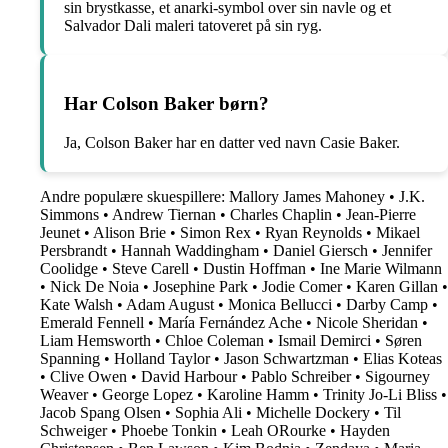
sin brystkasse, et anarki-symbol over sin navle og et
Salvador Dali maleri tatoveret på sin ryg.
Har Colson Baker børn?
Ja, Colson Baker har en datter ved navn Casie Baker.
Andre populære skuespillere:
Mallory James Mahoney
•
J.K.
Simmons
•
Andrew Tiernan
•
Charles Chaplin
•
Jean-Pierre
Jeunet
•
Alison Brie
•
Simon Rex
•
Ryan Reynolds
•
Mikael
Persbrandt
•
Hannah Waddingham
•
Daniel Giersch
•
Jennifer
Coolidge
•
Steve Carell
•
Dustin Hoffman
•
Ine Marie Wilmann
•
Nick De Noia
•
Josephine Park
•
Jodie Comer
•
Karen Gillan
•
Kate Walsh
•
Adam August
•
Monica Bellucci
•
Darby Camp
•
Emerald Fennell
•
María Fernández Ache
•
Nicole Sheridan
•
Liam Hemsworth
•
Chloe Coleman
•
Ismail Demirci
•
Søren
Spanning
•
Holland Taylor
•
Jason Schwartzman
•
Elias Koteas
•
Clive Owen
•
David Harbour
•
Pablo Schreiber
•
Sigourney
Weaver
•
George Lopez
•
Karoline Hamm
•
Trinity Jo-Li Bliss
•
Jacob Spang Olsen
•
Sophia Ali
•
Michelle Dockery
•
Til
Schweiger
•
Phoebe Tonkin
•
Leah ORourke
•
Hayden