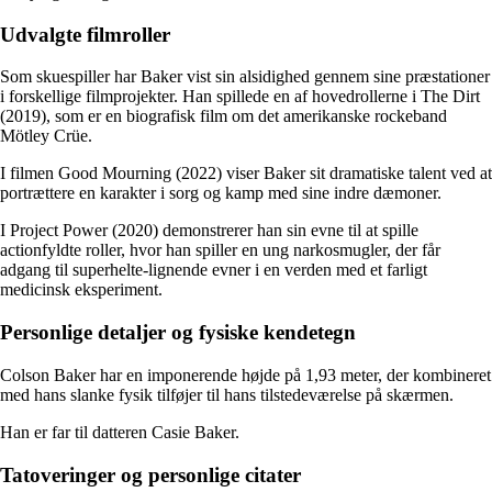
Udvalgte filmroller
Som skuespiller har Baker vist sin alsidighed gennem sine præstationer
i forskellige filmprojekter. Han spillede en af hovedrollerne i The Dirt
(2019), som er en biografisk film om det amerikanske rockeband
Mötley Crüe.
I filmen Good Mourning (2022) viser Baker sit dramatiske talent ved at
portrættere en karakter i sorg og kamp med sine indre dæmoner.
I Project Power (2020) demonstrerer han sin evne til at spille
actionfyldte roller, hvor han spiller en ung narkosmugler, der får
adgang til superhelte-lignende evner i en verden med et farligt
medicinsk eksperiment.
Personlige detaljer og fysiske kendetegn
Colson Baker har en imponerende højde på 1,93 meter, der kombineret
med hans slanke fysik tilføjer til hans tilstedeværelse på skærmen.
Han er far til datteren Casie Baker.
Tatoveringer og personlige citater