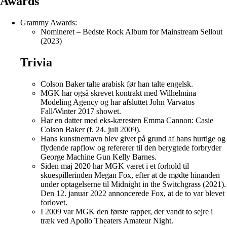
Awards
Grammy Awards:
Nomineret – Bedste Rock Album for Mainstream Sellout
(2023)
Trivia
Colson Baker talte arabisk før han talte engelsk.
MGK har også skrevet kontrakt med Wilhelmina
Modeling Agency og har afsluttet John Varvatos
Fall/Winter 2017 showet.
Har en datter med eks-kæresten Emma Cannon: Casie
Colson Baker (f. 24. juli 2009).
Hans kunstnernavn blev givet på grund af hans hurtige og
flydende rapflow og refererer til den berygtede forbryder
George Machine Gun Kelly Barnes.
Siden maj 2020 har MGK været i et forhold til
skuespillerinden Megan Fox, efter at de mødte hinanden
under optagelserne til Midnight in the Switchgrass (2021).
Den 12. januar 2022 annoncerede Fox, at de to var blevet
forlovet.
I 2009 var MGK den første rapper, der vandt to sejre i
træk ved Apollo Theaters Amateur Night.