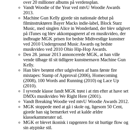
over 20 millioner albums på verdensplan.
Vandt Woodie of the Year ved mtvU Woodie Awards
2013.
Machine Gun Kelly gjorde sin nationale debut på
filminstruktøren Bayer Macks indie-label, Block Starz
Music, med singlen Alice in Wonderland, der blev udgivet
på iTunes og blev akkompagneret af en musikvideo, der
indbragte MGK prisen for bedste Midtvestlige kunstner
ved 2010 Underground Music Awards og bedste
musikvideo ved 2010 Ohio Hip-Hop Awards.
Den 28. januar 2013 annoncerede MGK, at han ville
vende tilbage til sit tidligere kunstnernavn Machine Gun
Kelly.
Han blev berømt efter udgivelsen af ​​hans første fire
mixtapes: Stamp of Approval (2006), Homecoming
(2008), 100 Words and Running (2010) og Lace Up
(2010).
I syvende klasse fandt MGK trøst i at rim efter at have set
DMXs musikvideo We Right Here (2001).
Vandt Breaking Woodie ved mtvU Woodie Awards 2012.
MGK stoppede med at gå i skole og, ligesom 50 Cent,
gjorde han sig bemærket ved at kalde ældre
klassekammerater ud.
MGK er blevet ikonisk i rapgenren for sit hurtige flow og
sin atypiske stil.