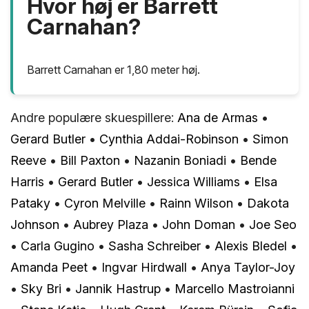
Hvor høj er Barrett
Carnahan?
Barrett Carnahan er 1,80 meter høj.
Andre populære skuespillere:
Ana de Armas
•
Gerard Butler
•
Cynthia Addai-Robinson
•
Simon
Reeve
•
Bill Paxton
•
Nazanin Boniadi
•
Bende
Harris
•
Gerard Butler
•
Jessica Williams
•
Elsa
Pataky
•
Cyron Melville
•
Rainn Wilson
•
Dakota
Johnson
•
Aubrey Plaza
•
John Doman
•
Joe Seo
•
Carla Gugino
•
Sasha Schreiber
•
Alexis Bledel
•
Amanda Peet
•
Ingvar Hirdwall
•
Anya Taylor-Joy
•
Sky Bri
•
Jannik Hastrup
•
Marcello Mastroianni