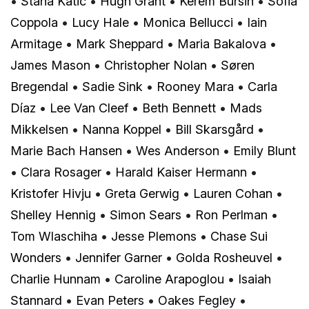
•
Stana Katic
•
Hugh Grant
•
Kerem Bürsin
•
Sofia
Coppola
•
Lucy Hale
•
Monica Bellucci
•
Iain
Armitage
•
Mark Sheppard
•
Maria Bakalova
•
James Mason
•
Christopher Nolan
•
Søren
Bregendal
•
Sadie Sink
•
Rooney Mara
•
Carla
Díaz
•
Lee Van Cleef
•
Beth Bennett
•
Mads
Mikkelsen
•
Nanna Koppel
•
Bill Skarsgård
•
Marie Bach Hansen
•
Wes Anderson
•
Emily Blunt
•
Clara Rosager
•
Harald Kaiser Hermann
•
Kristofer Hivju
•
Greta Gerwig
•
Lauren Cohan
•
Shelley Hennig
•
Simon Sears
•
Ron Perlman
•
Tom Wlaschiha
•
Jesse Plemons
•
Chase Sui
Wonders
•
Jennifer Garner
•
Golda Rosheuvel
•
Charlie Hunnam
•
Caroline Arapoglou
•
Isaiah
Stannard
•
Evan Peters
•
Oakes Fegley
•