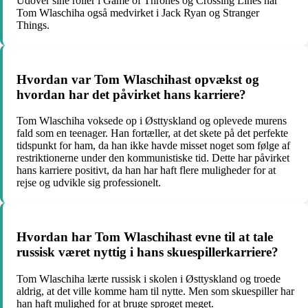
Udover sine roller i Game of Thrones og Crossing Lines har
Tom Wlaschiha også medvirket i Jack Ryan og Stranger
Things.
Hvordan var Tom Wlaschihast opvækst og
hvordan har det påvirket hans karriere?
Tom Wlaschiha voksede op i Østtyskland og oplevede murens
fald som en teenager. Han fortæller, at det skete på det perfekte
tidspunkt for ham, da han ikke havde misset noget som følge af
restriktionerne under den kommunistiske tid. Dette har påvirket
hans karriere positivt, da han har haft flere muligheder for at
rejse og udvikle sig professionelt.
Hvordan har Tom Wlaschihast evne til at tale
russisk været nyttig i hans skuespillerkarriere?
Tom Wlaschiha lærte russisk i skolen i Østtyskland og troede
aldrig, at det ville komme ham til nytte. Men som skuespiller har
han haft mulighed for at bruge sproget meget.