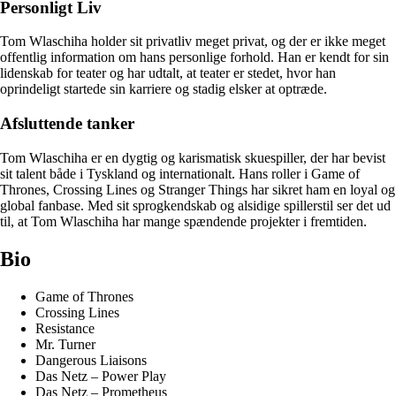
Personligt Liv
Tom Wlaschiha holder sit privatliv meget privat, og der er ikke meget
offentlig information om hans personlige forhold. Han er kendt for sin
lidenskab for teater og har udtalt, at teater er stedet, hvor han
oprindeligt startede sin karriere og stadig elsker at optræde.
Afsluttende tanker
Tom Wlaschiha er en dygtig og karismatisk skuespiller, der har bevist
sit talent både i Tyskland og internationalt. Hans roller i Game of
Thrones, Crossing Lines og Stranger Things har sikret ham en loyal og
global fanbase. Med sit sprogkendskab og alsidige spillerstil ser det ud
til, at Tom Wlaschiha har mange spændende projekter i fremtiden.
Bio
Game of Thrones
Crossing Lines
Resistance
Mr. Turner
Dangerous Liaisons
Das Netz – Power Play
Das Netz – Prometheus