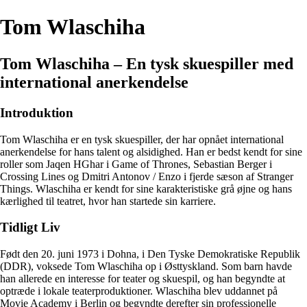
Tom Wlaschiha
Tom Wlaschiha – En tysk skuespiller med
international anerkendelse
Introduktion
Tom Wlaschiha er en tysk skuespiller, der har opnået international
anerkendelse for hans talent og alsidighed. Han er bedst kendt for sine
roller som Jaqen HGhar i Game of Thrones, Sebastian Berger i
Crossing Lines og Dmitri Antonov / Enzo i fjerde sæson af Stranger
Things. Wlaschiha er kendt for sine karakteristiske grå øjne og hans
kærlighed til teatret, hvor han startede sin karriere.
Tidligt Liv
Født den 20. juni 1973 i Dohna, i Den Tyske Demokratiske Republik
(DDR), voksede Tom Wlaschiha op i Østtyskland. Som barn havde
han allerede en interesse for teater og skuespil, og han begyndte at
optræde i lokale teaterproduktioner. Wlaschiha blev uddannet på
Movie Academy i Berlin og begyndte derefter sin professionelle