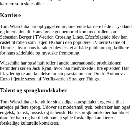
karriere som skuespiller.
Karriere
Tom Wlaschiha har opbygget en imponerende karriere både i Tyskland
og internationalt. Hans første gennembrud kom med rollen som
Sebastian Berger i TV-serien Crossing Lines. Efterfølgende blev han
castet til rollen som Jaqen HGhar i den populære TV-serie Game of
Thrones, hvor hans karakter blev elsket af både publikum og kritikere
for hans gådefulde og mystiske fremtoning.
Wlaschiha har også haft roller i andre internationale produktioner,
herunder i serien Jack Ryan, hvor han medvirkede i fire episoder. Han
fik yderligere anerkendelse for sin præstation som Dmitri Antonov /
Enzo i fjerde sæson af Netflix-serien Stranger Things.
Talent og sprogkundskaber
Tom Wlaschiha er kendt for sit alsidige skuespiltalent og evne til at
arbejde på flere sprog. Udover sit modersmål tysk, behersker han også
engelsk, fransk, russisk og italiensk. Hans sprogkundskaber har åbnet
døre for ham og har tilladt ham at spille forskellige karakterer i
forskellige kulturelle kontekster.