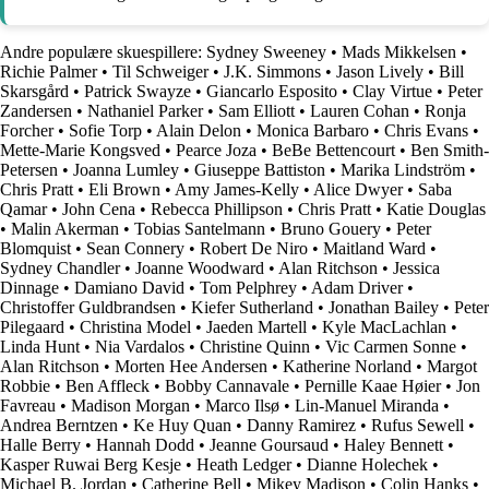
Andre populære skuespillere:
Sydney Sweeney
•
Mads Mikkelsen
•
Richie Palmer
•
Til Schweiger
•
J.K. Simmons
•
Jason Lively
•
Bill
Skarsgård
•
Patrick Swayze
•
Giancarlo Esposito
•
Clay Virtue
•
Peter
Zandersen
•
Nathaniel Parker
•
Sam Elliott
•
Lauren Cohan
•
Ronja
Forcher
•
Sofie Torp
•
Alain Delon
•
Monica Barbaro
•
Chris Evans
•
Mette-Marie Kongsved
•
Pearce Joza
•
BeBe Bettencourt
•
Ben Smith-
Petersen
•
Joanna Lumley
•
Giuseppe Battiston
•
Marika Lindström
•
Chris Pratt
•
Eli Brown
•
Amy James-Kelly
•
Alice Dwyer
•
Saba
Qamar
•
John Cena
•
Rebecca Phillipson
•
Chris Pratt
•
Katie Douglas
•
Malin Akerman
•
Tobias Santelmann
•
Bruno Gouery
•
Peter
Blomquist
•
Sean Connery
•
Robert De Niro
•
Maitland Ward
•
Sydney Chandler
•
Joanne Woodward
•
Alan Ritchson
•
Jessica
Dinnage
•
Damiano David
•
Tom Pelphrey
•
Adam Driver
•
Christoffer Guldbrandsen
•
Kiefer Sutherland
•
Jonathan Bailey
•
Peter
Pilegaard
•
Christina Model
•
Jaeden Martell
•
Kyle MacLachlan
•
Linda Hunt
•
Nia Vardalos
•
Christine Quinn
•
Vic Carmen Sonne
•
Alan Ritchson
•
Morten Hee Andersen
•
Katherine Norland
•
Margot
Robbie
•
Ben Affleck
•
Bobby Cannavale
•
Pernille Kaae Høier
•
Jon
Favreau
•
Madison Morgan
•
Marco Ilsø
•
Lin-Manuel Miranda
•
Andrea Berntzen
•
Ke Huy Quan
•
Danny Ramirez
•
Rufus Sewell
•
Halle Berry
•
Hannah Dodd
•
Jeanne Goursaud
•
Haley Bennett
•
Kasper Ruwai Berg Kesje
•
Heath Ledger
•
Dianne Holechek
•
Michael B. Jordan
•
Catherine Bell
•
Mikey Madison
•
Colin Hanks
•