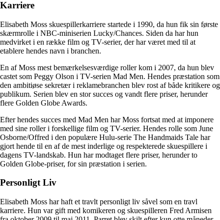
Karriere
Elisabeth Moss skuespillerkarriere startede i 1990, da hun fik sin første
skærmrolle i NBC-miniserien Lucky/Chances. Siden da har hun
medvirket i en række film og TV-serier, der har været med til at
etablere hendes navn i branchen.
En af Moss mest bemærkelsesværdige roller kom i 2007, da hun blev
castet som Peggy Olson i TV-serien Mad Men. Hendes præstation som
den ambitiøse sekretær i reklamebranchen blev rost af både kritikere og
publikum. Serien blev en stor succes og vandt flere priser, herunder
flere Golden Globe Awards.
Efter hendes succes med Mad Men har Moss fortsat med at imponere
med sine roller i forskellige film og TV-serier. Hendes rolle som June
Osborne/Offred i den populære Hulu-serie The Handmaids Tale har
gjort hende til en af de mest inderlige og respekterede skuespillere i
dagens TV-landskab. Hun har modtaget flere priser, herunder to
Golden Globe-priser, for sin præstation i serien.
Personligt Liv
Elisabeth Moss har haft et travlt personligt liv såvel som en travl
karriere. Hun var gift med komikeren og skuespilleren Fred Armisen
fra oktober 2009 til maj 2011. Parret blev skilt efter kun otte måneder