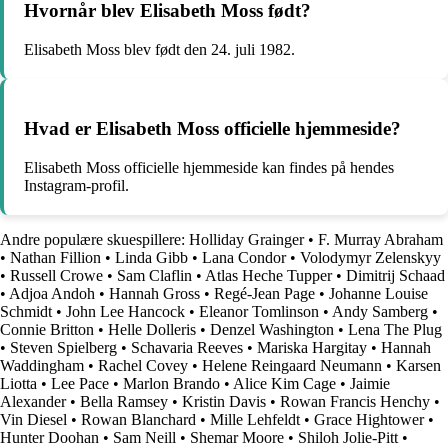
Hvornår blev Elisabeth Moss født?
Elisabeth Moss blev født den 24. juli 1982.
Hvad er Elisabeth Moss officielle hjemmeside?
Elisabeth Moss officielle hjemmeside kan findes på hendes
Instagram-profil.
Andre populære skuespillere:
Holliday Grainger
•
F. Murray Abraham
•
Nathan Fillion
•
Linda Gibb
•
Lana Condor
•
Volodymyr Zelenskyy
•
Russell Crowe
•
Sam Claflin
•
Atlas Heche Tupper
•
Dimitrij Schaad
•
Adjoa Andoh
•
Hannah Gross
•
Regé-Jean Page
•
Johanne Louise
Schmidt
•
John Lee Hancock
•
Eleanor Tomlinson
•
Andy Samberg
•
Connie Britton
•
Helle Dolleris
•
Denzel Washington
•
Lena The Plug
•
Steven Spielberg
•
Schavaria Reeves
•
Mariska Hargitay
•
Hannah
Waddingham
•
Rachel Covey
•
Helene Reingaard Neumann
•
Karsen
Liotta
•
Lee Pace
•
Marlon Brando
•
Alice Kim Cage
•
Jaimie
Alexander
•
Bella Ramsey
•
Kristin Davis
•
Rowan Francis Henchy
•
Vin Diesel
•
Rowan Blanchard
•
Mille Lehfeldt
•
Grace Hightower
•
Hunter Doohan
•
Sam Neill
•
Shemar Moore
•
Shiloh Jolie-Pitt
•