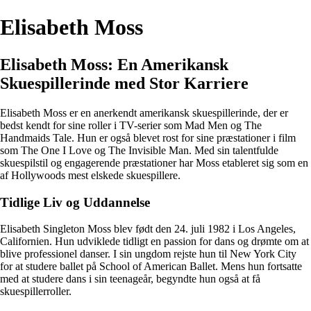
Elisabeth Moss
Elisabeth Moss: En Amerikansk
Skuespillerinde med Stor Karriere
Elisabeth Moss er en anerkendt amerikansk skuespillerinde, der er
bedst kendt for sine roller i TV-serier som Mad Men og The
Handmaids Tale. Hun er også blevet rost for sine præstationer i film
som The One I Love og The Invisible Man. Med sin talentfulde
skuespilstil og engagerende præstationer har Moss etableret sig som en
af Hollywoods mest elskede skuespillere.
Tidlige Liv og Uddannelse
Elisabeth Singleton Moss blev født den 24. juli 1982 i Los Angeles,
Californien. Hun udviklede tidligt en passion for dans og drømte om at
blive professionel danser. I sin ungdom rejste hun til New York City
for at studere ballet på School of American Ballet. Mens hun fortsatte
med at studere dans i sin teenageår, begyndte hun også at få
skuespillerroller.