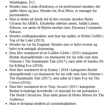
Washington, D.C.
Hendes mor, Linda (Ekstrom), er en professionel musiker, der
spiller blues og jazz. Hendes far, Ron Moss, er manager for
jazzmusikere.
Hun er fætter på fjerde led til den svenske musiker Björn
Ulvaeus fra ABBA. Elisabeths oldefars søster, Judith Linnea
Nilsson, var søster til Björns morfars mor, Eleonora Constantia
Nilsson.
Hendes yndlingskarakter, som hun har spillet, er Robin Griffin i
Top of the Lake (2013).
Hendes far var fra England. Hendes mor er halvt svensk og
halvt tysk-østrigsk afstamning.
Hun blev nomineret til en Golden Globe i 2019 i kategorien
Bedste skuespillerinde i en dramaserie for sin rolle som June
Osborne i The Handmaids Tale (2017), men tabte til Sandra Oh
for Killing Eve (2018).
Hun blev nomineret til en Emmy i 2018 i kategorien Bedste
skuespillerinde i en dramaserie for sin rolle som June Osborne i
The Handmaids Tale (2017), men tabte til Claire Foy for The
Crown (2016).
Hun blev nomineret til en Tony Award i 2015 i kategorien
Bedste kvindelige hovedrolle i et skuespil for sin præstation i
The Heidi Chronicles. Hun tabte prisen til Helen Mirren for The
Audience.
Hun er livslangt medlem af scientologikirken.