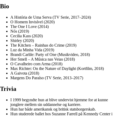
Bio
A História de Uma Serva (TV Serie, 2017–2024)
O Homem Invisível (2020)
The One I Love (2014)
Nós (2019)
Cecilia Kass (2020)
Shirley (2020)
The Kitchen – Rainhas do Crime (2019)
Luz da Minha Vida (2019)
Brandi Carlile: Party of One (Musikvideo, 2018)
Her Smell – A Música nas Veias (2018)
O Cavalheiro com Arma (2018)
Max Richter: On the Nature of Daylight (Kortfilm, 2018)
A Gaivota (2018)
Margens Do Paraíso (TV Serie, 2013–2017)
Trivia
I 1999 begyndte hun at blive undervist hjemme for at kunne
jonglere mellem sin uddannelse og karriere.
Hun har både amerikansk og britisk statsborgerskab.
Hun studerede ballet hos Suzanne Farrell på Kennedy Center i