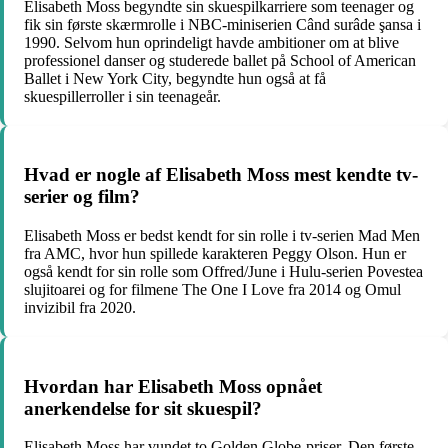
Elisabeth Moss begyndte sin skuespilkarriere som teenager og
fik sin første skærmrolle i NBC-miniserien Când surâde şansa i
1990. Selvom hun oprindeligt havde ambitioner om at blive
professionel danser og studerede ballet på School of American
Ballet i New York City, begyndte hun også at få
skuespillerroller i sin teenageår.
Hvad er nogle af Elisabeth Moss mest kendte tv-
serier og film?
Elisabeth Moss er bedst kendt for sin rolle i tv-serien Mad Men
fra AMC, hvor hun spillede karakteren Peggy Olson. Hun er
også kendt for sin rolle som Offred/June i Hulu-serien Povestea
slujitoarei og for filmene The One I Love fra 2014 og Omul
invizibil fra 2020.
Hvordan har Elisabeth Moss opnået
anerkendelse for sit skuespil?
Elisabeth Moss har vundet to Golden Globe-priser. Den første