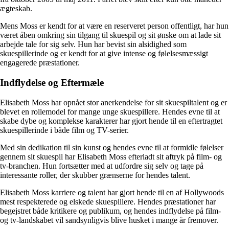
ægteskab.
Mens Moss er kendt for at være en reserveret person offentligt, har hun
været åben omkring sin tilgang til skuespil og sit ønske om at lade sit
arbejde tale for sig selv. Hun har bevist sin alsidighed som
skuespillerinde og er kendt for at give intense og følelsesmæssigt
engagerede præstationer.
Indflydelse og Eftermæle
Elisabeth Moss har opnået stor anerkendelse for sit skuespiltalent og er
blevet en rollemodel for mange unge skuespillere. Hendes evne til at
skabe dybe og komplekse karakterer har gjort hende til en eftertragtet
skuespillerinde i både film og TV-serier.
Med sin dedikation til sin kunst og hendes evne til at formidle følelser
gennem sit skuespil har Elisabeth Moss efterladt sit aftryk på film- og
tv-branchen. Hun fortsætter med at udfordre sig selv og tage på
interessante roller, der skubber grænserne for hendes talent.
Elisabeth Moss karriere og talent har gjort hende til en af Hollywoods
mest respekterede og elskede skuespillere. Hendes præstationer har
begejstret både kritikere og publikum, og hendes indflydelse på film-
og tv-landskabet vil sandsynligvis blive husket i mange år fremover.