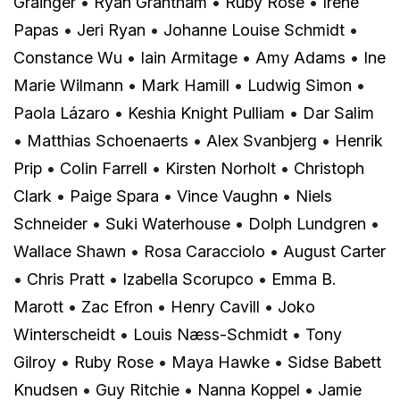
Grainger
•
Ryan Grantham
•
Ruby Rose
•
Irene
Papas
•
Jeri Ryan
•
Johanne Louise Schmidt
•
Constance Wu
•
Iain Armitage
•
Amy Adams
•
Ine
Marie Wilmann
•
Mark Hamill
•
Ludwig Simon
•
Paola Lázaro
•
Keshia Knight Pulliam
•
Dar Salim
•
Matthias Schoenaerts
•
Alex Svanbjerg
•
Henrik
Prip
•
Colin Farrell
•
Kirsten Norholt
•
Christoph
Clark
•
Paige Spara
•
Vince Vaughn
•
Niels
Schneider
•
Suki Waterhouse
•
Dolph Lundgren
•
Wallace Shawn
•
Rosa Caracciolo
•
August Carter
•
Chris Pratt
•
Izabella Scorupco
•
Emma B.
Marott
•
Zac Efron
•
Henry Cavill
•
Joko
Winterscheidt
•
Louis Næss-Schmidt
•
Tony
Gilroy
•
Ruby Rose
•
Maya Hawke
•
Sidse Babett
Knudsen
•
Guy Ritchie
•
Nanna Koppel
•
Jamie