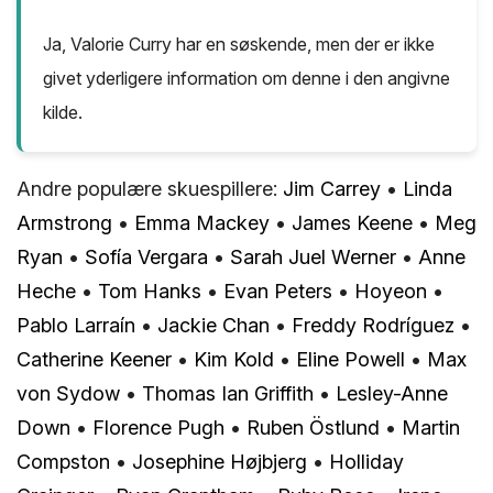
Ja, Valorie Curry har en søskende, men der er ikke
givet yderligere information om denne i den angivne
kilde.
Andre populære skuespillere:
Jim Carrey
•
Linda
Armstrong
•
Emma Mackey
•
James Keene
•
Meg
Ryan
•
Sofía Vergara
•
Sarah Juel Werner
•
Anne
Heche
•
Tom Hanks
•
Evan Peters
•
Hoyeon
•
Pablo Larraín
•
Jackie Chan
•
Freddy Rodríguez
•
Catherine Keener
•
Kim Kold
•
Eline Powell
•
Max
von Sydow
•
Thomas Ian Griffith
•
Lesley-Anne
Down
•
Florence Pugh
•
Ruben Östlund
•
Martin
Compston
•
Josephine Højbjerg
•
Holliday