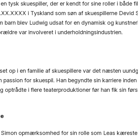
n tysk skuespiller, der er kendt for sine roller i både f
.XX.XXXX i Tyskland som søn af skuespillerne Devid 
 barn blev Ludwig udsat for en dynamisk og kunstner
ældre var involveret i underholdningsindustrien.
set op i en familie af skuespillere var det næsten uund
n passion for skuespil. Han begyndte sin karriere inden 
 optrådte i flere teaterproduktioner før han fik sin førs
ve
g Simon opmærksomhed for sin rolle som Leas kæreste 