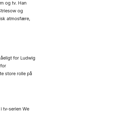
ilm og tv. Han
Striesow og
isk atmosfære,
gåeligt for Ludwig
for
te store rolle på
i tv-serien We