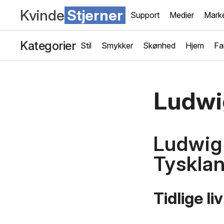
Kvinde
Stjerner
Support
Medier
Marke
Kategorier
Stil
Smykker
Skønhed
Hjem
Fa
Ludwi
Ludwig 
Tyskla
Tidlige l