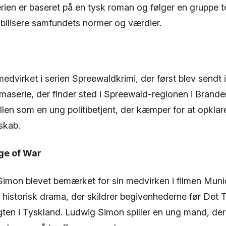
rien er baseret på en tysk roman og følger en gruppe 
abilisere samfundets normer og værdier.
dvirket i serien Spreewaldkrimi, der først blev sendt i
amaserie, der finder sted i Spreewald-regionen i Brand
llen som en ung politibetjent, der kæmper for at opklar
dskab.
ge of War
 Simon blevet bemærket for sin medvirken i filmen Mun
 historisk drama, der skildrer begivenhederne før Det 
gten i Tyskland. Ludwig Simon spiller en ung mand, der 