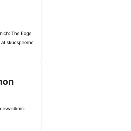
Munich: The Edge
af skuespillerne
imon
reewaldkrimi