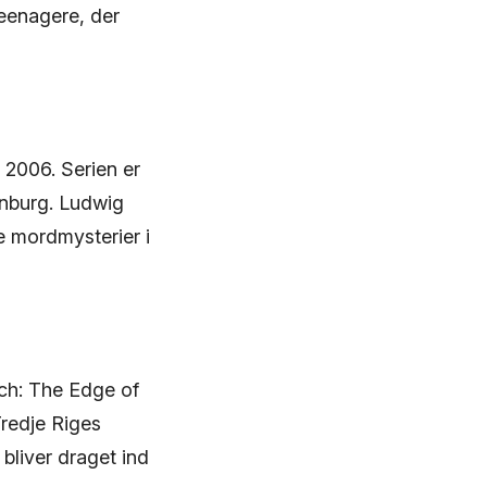
teenagere, der
 2006. Serien er
enburg. Ludwig
e mordmysterier i
ich: The Edge of
Tredje Riges
bliver draget ind