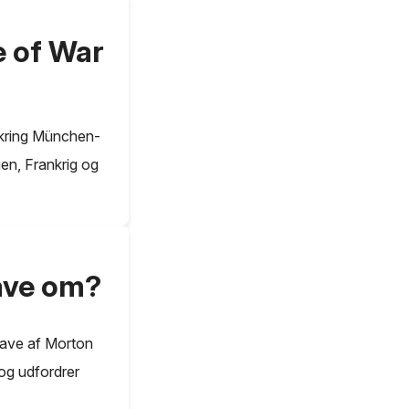
e of War
mkring München-
ien, Frankrig og
ave om?
Wave af Morton
 og udfordrer