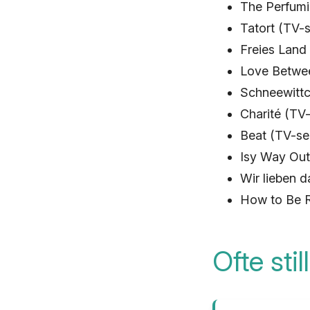
The Perfumi
Tatort (TV-s
Freies Land 
Love Betwee
Schneewittch
Charité (TV
Beat (TV-ser
Isy Way Out
Wir lieben d
How to Be R
Ofte sti