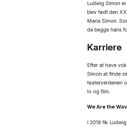
Ludwig Simon er e
blev født den XX
Maria Simon. Som
da begge hans for
Karriere
Efter at have vok
Simon at finde si
teaterverdenen og
tv og film.
We Are the Wa
I 2019 fik Ludwi