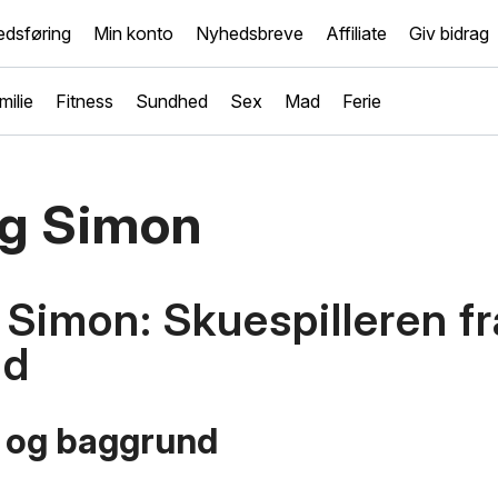
dsføring
Min konto
Nyhedsbreve
Affiliate
Giv bidrag
milie
Fitness
Sundhed
Sex
Mad
Ferie
g Simon
Simon: Skuespilleren fr
nd
iv og baggrund