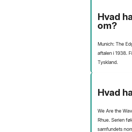
Hvad ha
om?
Munich: The Edg
aftalen i 1938. 
Tyskland.
Hvad ha
We Are the Wave
Rhue. Serien føl
samfundets nor