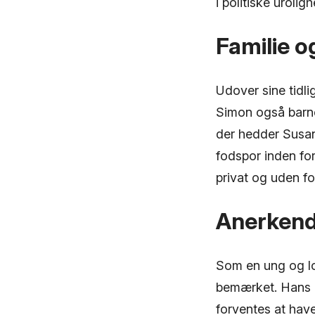
i politiske uroli
Familie og
Udover sine tidl
Simon også barneb
der hedder Susan
fodspor inden for
privat og uden fo
Anerkende
Som en ung og lo
bemærket. Hans r
forventes at have