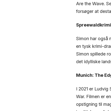
Are the Wave. Se
forsøger at dest
Spreewaldkrimi
Simon har også me
en tysk krimi-dr
Simon spillede ro
det idylliske lan
Munich: The Ed
I 2021 er Ludvig
War. Filmen er en
opstigning til ma