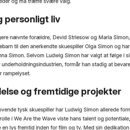
gheder og må træffe svære valg.
 personligt liv
igere nævnte forældre, Devid Striesow og Maria Simon
arn til den anerkendte skuespiller Olga Simon og har t
na Simon. Selvom Ludwig Simon har valgt at følge i si
 underholdningsindustrien, formår han stadig at bevare 
r rampelyset.
lse og fremtidige projekter
vende tysk skuespiller har Ludwig Simon allerede form
olle i We Are the Wave viste hans talent og potentiale
 en lys fremtid inden for film og tv. Med sin dedikation 