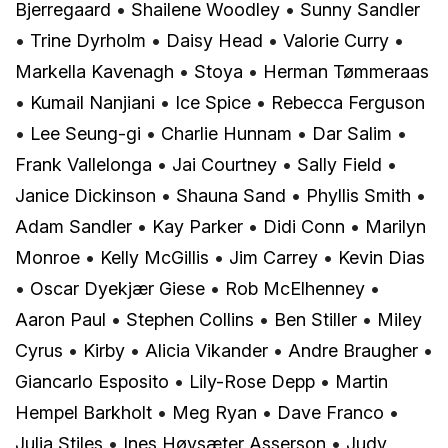
Bjerregaard
•
Shailene Woodley
•
Sunny Sandler
•
Trine Dyrholm
•
Daisy Head
•
Valorie Curry
•
Markella Kavenagh
•
Stoya
•
Herman Tømmeraas
•
Kumail Nanjiani
•
Ice Spice
•
Rebecca Ferguson
•
Lee Seung-gi
•
Charlie Hunnam
•
Dar Salim
•
Frank Vallelonga
•
Jai Courtney
•
Sally Field
•
Janice Dickinson
•
Shauna Sand
•
Phyllis Smith
•
Adam Sandler
•
Kay Parker
•
Didi Conn
•
Marilyn
Monroe
•
Kelly McGillis
•
Jim Carrey
•
Kevin Dias
•
Oscar Dyekjær Giese
•
Rob McElhenney
•
Aaron Paul
•
Stephen Collins
•
Ben Stiller
•
Miley
Cyrus
•
Kirby
•
Alicia Vikander
•
Andre Braugher
•
Giancarlo Esposito
•
Lily-Rose Depp
•
Martin
Hempel Barkholt
•
Meg Ryan
•
Dave Franco
•
Julia Stiles
•
Ines Høysæter Asserson
•
Judy