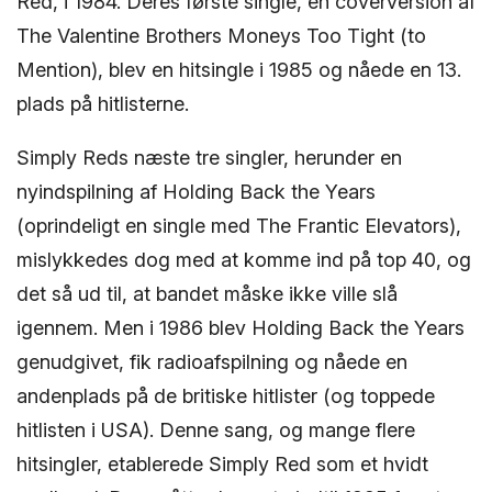
Red, i 1984. Deres første single, en coverversion af
The Valentine Brothers Moneys Too Tight (to
Mention), blev en hitsingle i 1985 og nåede en 13.
plads på hitlisterne.
Simply Reds næste tre singler, herunder en
nyindspilning af Holding Back the Years
(oprindeligt en single med The Frantic Elevators),
mislykkedes dog med at komme ind på top 40, og
det så ud til, at bandet måske ikke ville slå
igennem. Men i 1986 blev Holding Back the Years
genudgivet, fik radioafspilning og nåede en
andenplads på de britiske hitlister (og toppede
hitlisten i USA). Denne sang, og mange flere
hitsingler, etablerede Simply Red som et hvidt