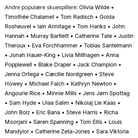
Andre populære skuespillere:
Olivia Wilde
•
Timothée Chalamet
•
Tom Radisch
•
Golda
Rosheuvel
•
Iain Armitage
•
Tom Hanks
•
John
Hannah
•
Murray Bartlett
•
Catherine Tate
•
Justin
Theroux
•
Eva Forchhammer
•
Tobias Santelmann
•
Jonah Hauer-King
•
Livia Millhagen
•
Anna
Popplewell
•
Blake Draper
•
Jack Champion
•
Jenna Ortega
•
Cæcilie Nordgreen
•
Steve
Howey
•
Michael Falch
•
Kathryn Newton
•
Angourie Rice
•
Minnie Mills
•
Jens Jørn Spottag
•
Sam Hyde
•
Ulaa Salim
•
Nikolaj Lie Kaas
•
John Bolz
•
Eric Bana
•
Steve Harris
•
Richa
Moorjani
•
Søren Spanning
•
Tom Ellis
•
Louis
Mandylor
•
Catherine Zeta-Jones
•
Sara Viktoria