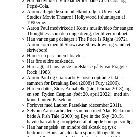
Har medvirket i tv-reklamer for både Coca-Cola og
Pepsi-Cola.
Aaron arbejdede som billetkontrollør i Universal
Studios Movie Theatre i Hollywood i slutningen af
1990erne.
Aaron Paul medvirkede i Korns musikvideo for sangen
Thoughtless som den unge dreng, der bliver mobbet.
Han var engang deltager i The Price Is Right (1972).
Aaron kom med til Showcase Showdown og vandt et
skrivebord.
Han er en passioneret biavler.
Har fire ældre søskende.
Har sagt, at hans første forelskelse på tv var Fraggle
Rock (1983).
Aaron Paul og Giancarlo Esposito optrådte faktisk
sammen før Breaking Bad (2008) i Fury (2006).
Har en datter, Story Annabelle (født februar 2018), og
en søn, Ryden Caspian (født 20. april 2022), med sin
kone Lauren Parsekian.
Forlovet med Lauren Parsekian (december 2011).
Selvom Aaron arbejdede sammen med Alan Rickman i
både A Fish Tale (2000) og Eye in the Sky (2015),
havde han aldrig fornøjelsen af ​​at møde ham personligt.
Han har engelsk, en mindre del skotsk og tysk
herkomst. Hans farsiden kan spores tilbage til en