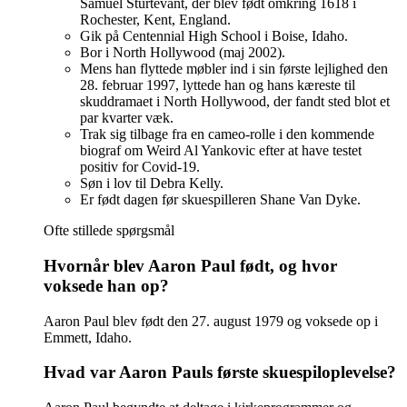
Samuel Sturtevant, der blev født omkring 1618 i
Rochester, Kent, England.
Gik på Centennial High School i Boise, Idaho.
Bor i North Hollywood (maj 2002).
Mens han flyttede møbler ind i sin første lejlighed den
28. februar 1997, lyttede han og hans kæreste til
skuddramaet i North Hollywood, der fandt sted blot et
par kvarter væk.
Trak sig tilbage fra en cameo-rolle i den kommende
biograf om Weird Al Yankovic efter at have testet
positiv for Covid-19.
Søn i lov til Debra Kelly.
Er født dagen før skuespilleren Shane Van Dyke.
Ofte stillede spørgsmål
Hvornår blev Aaron Paul født, og hvor
voksede han op?
Aaron Paul blev født den 27. august 1979 og voksede op i
Emmett, Idaho.
Hvad var Aaron Pauls første skuespiloplevelse?