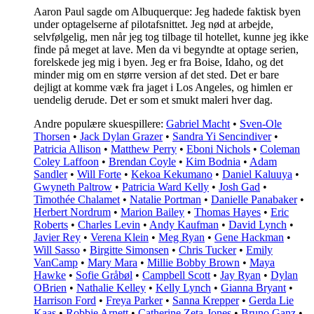
Aaron Paul sagde om Albuquerque: Jeg hadede faktisk byen
under optagelserne af pilotafsnittet. Jeg nød at arbejde,
selvfølgelig, men når jeg tog tilbage til hotellet, kunne jeg ikke
finde på meget at lave. Men da vi begyndte at optage serien,
forelskede jeg mig i byen. Jeg er fra Boise, Idaho, og det
minder mig om en større version af det sted. Det er bare
dejligt at komme væk fra jaget i Los Angeles, og himlen er
uendelig derude. Det er som et smukt maleri hver dag.
Andre populære skuespillere:
Gabriel Macht
•
Sven-Ole
Thorsen
•
Jack Dylan Grazer
•
Sandra Yi Sencindiver
•
Patricia Allison
•
Matthew Perry
•
Eboni Nichols
•
Coleman
Coley Laffoon
•
Brendan Coyle
•
Kim Bodnia
•
Adam
Sandler
•
Will Forte
•
Kekoa Kekumano
•
Daniel Kaluuya
•
Gwyneth Paltrow
•
Patricia Ward Kelly
•
Josh Gad
•
Timothée Chalamet
•
Natalie Portman
•
Danielle Panabaker
•
Herbert Nordrum
•
Marion Bailey
•
Thomas Hayes
•
Eric
Roberts
•
Charles Levin
•
Andy Kaufman
•
David Lynch
•
Javier Rey
•
Verena Klein
•
Meg Ryan
•
Gene Hackman
•
Will Sasso
•
Birgitte Simonsen
•
Chris Tucker
•
Emily
VanCamp
•
Mary Mara
•
Millie Bobby Brown
•
Maya
Hawke
•
Sofie Gråbøl
•
Campbell Scott
•
Jay Ryan
•
Dylan
OBrien
•
Nathalie Kelley
•
Kelly Lynch
•
Gianna Bryant
•
Harrison Ford
•
Freya Parker
•
Sanna Krepper
•
Gerda Lie
Kaas
•
Robbie Arnett
•
Catherine Zeta-Jones
•
Bruno Ganz
•