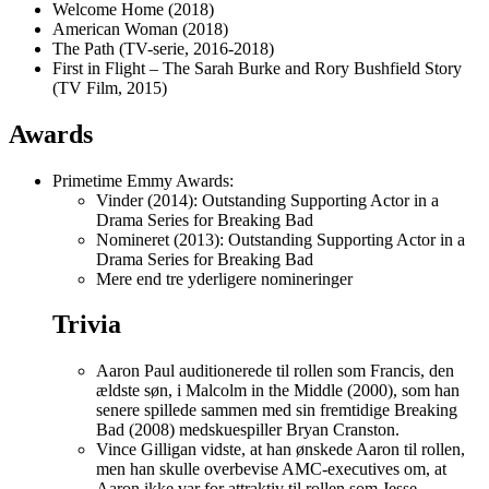
Welcome Home (2018)
American Woman (2018)
The Path (TV-serie, 2016-2018)
First in Flight – The Sarah Burke and Rory Bushfield Story
(TV Film, 2015)
Awards
Primetime Emmy Awards:
Vinder (2014): Outstanding Supporting Actor in a
Drama Series for Breaking Bad
Nomineret (2013): Outstanding Supporting Actor in a
Drama Series for Breaking Bad
Mere end tre yderligere nomineringer
Trivia
Aaron Paul auditionerede til rollen som Francis, den
ældste søn, i Malcolm in the Middle (2000), som han
senere spillede sammen med sin fremtidige Breaking
Bad (2008) medskuespiller Bryan Cranston.
Vince Gilligan vidste, at han ønskede Aaron til rollen,
men han skulle overbevise AMC-executives om, at
Aaron ikke var for attraktiv til rollen som Jesse