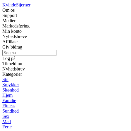
Kvinde
Stjerner
Om os
Support
Medier
Markedsføring
Min konto
Nyhedsbreve
Affiliate
Giv bidrag
Log på
Tilmeld nu
Nyhedsbrev
Kategorier
Stil
Smykker
Skønhed
Hjem
Familie
Fitness
Sundhed
Sex
Mad
Ferie