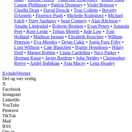
Caspar Phillipson
•
Patrick Dempsey
•
Violet Brinson
•
Charlbi Dean
•
David Dencik
•
Toni Collette
•
Beverly
DAngelo
•
Florence Pugh
•
Michelle Rodriguez
•
Michael
Falch
•
Yuriy Sardarov
•
Sean Connery
•
Alan Ritchson
•
Amalie Lindegård
•
Roberto Benigni
•
Evan Peters
•
Amanda
Peet
•
Rose Leslie
•
Tobias Moretti
•
Jude Law
•
Tom
Holland
•
Madison Iseman
•
Elizabeth Keuchler
•
William
Petersen
•
Eva Mendes
•
Dejan Cukic
•
Sonja Furu Friby
•
Loni Willison
•
Cate Blanchett
•
Bjarne Henriksen
•
Hilary
Duff
•
Margot Robbie
•
Linda Cardellini
•
Nico Parker
•
Herman Knop
•
Javier Bardem
•
John Nettles
•
Christopher
Reeve
•
André Babikian
•
Asia Macey
•
Lena Headey
Kvinde
Stjerner
Del og vær venlig
X
Facebook
Instagram
LinkedIn
YouTube
Pinterest
TikTok
Mail
RSS
Om os