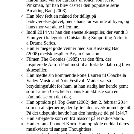
Pinkman, før han blev castet i den populære serie
Breaking Bad (2008).
Han blev født en måned for tidligt på
badeværelsesgulvet, mens hans far var ude af byen, og
hans mor var alene hjemme.
Indtil 2014 var han den eneste skuespiller, der vandt 3
Emmyer i kategorien Outstanding Supporting Actor in
a Drama Series.
Han er meget gode venner med sin Breaking Bad
(2008) medskuespiller Bryan Cranston.
Filmen The Goonies (1985) var den film, der
inspirerede Aaron Paul mest til at forlade Idaho og blive
skuespiller.
Han mødte sin kommende kone Lauren til Coachella
Valley Music and Arts Festival. Mødet var så
betydningsfuldt for ham, at han stadig har hende gemt
som Lauren Coachella i hans kontaktliste som en
påmindelse om den dag.
Han optrådte på Top Gear (2002) den 2. februar 2014
som en af stjernerne, der kørte i den overkommelige bil.
På det tidspunkt havde han den hurtigste tid på 1:44.7.
Han arbejdede som en frø-mascot på et radiostation.
Han er fan af bandet Korn. Han optrådte endda i deres
musikvideo til sangen Thoughtless.