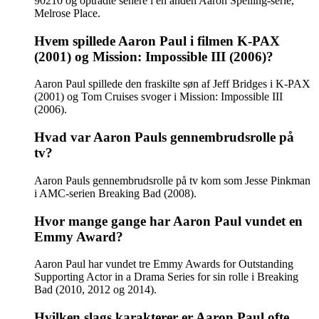
90210 og optrådte senere i en anden Aaron Spelling-serie,
Melrose Place.
Hvem spillede Aaron Paul i filmen K-PAX
(2001) og Mission: Impossible III (2006)?
Aaron Paul spillede den fraskilte søn af Jeff Bridges i K-PAX
(2001) og Tom Cruises svoger i Mission: Impossible III
(2006).
Hvad var Aaron Pauls gennembrudsrolle på
tv?
Aaron Pauls gennembrudsrolle på tv kom som Jesse Pinkman
i AMC-serien Breaking Bad (2008).
Hvor mange gange har Aaron Paul vundet en
Emmy Award?
Aaron Paul har vundet tre Emmy Awards for Outstanding
Supporting Actor in a Drama Series for sin rolle i Breaking
Bad (2010, 2012 og 2014).
Hvilken slags karakterer er Aaron Paul ofte