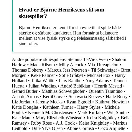
Hvad er Bjarne Henriksens stil som
skuespiller?
Bjarne Henriksen er kendt for sin evne til at spille både
stærke og sårbare karakterer. Han formår at balancere
mellem at vise fysisk styrke og følelsesmæssig sårbarhed i
sine roller.
Andre populære skuespillere:
Stefania LaVie Owen
•
Shalom
Harlow
•
Mads Riisom
•
Milly Alcock
•
Mia Threapleton
•
Thomas Doherty
•
Marcuz Jess Petersen
•
Til Schweiger
•
Brett
Morgen
•
Keke Palmer
•
Sofie Gråbøl
•
Michael Fox
•
Harry
Holland
•
Taika Waititi
•
Lars Ranthe
•
Amy Adams
•
Tenoch
Huerta
•
Julian Winding
•
André Babikian
•
Henrik Mestad
•
Gerard Butler
•
Matthias Schweighöfer
•
Quentin Tarantino
•
Ana de Armas
•
Bertil Guve
•
Schavaria Reeves
•
Halle Berry
•
Liz Jordan
•
Jeremy Meeks
•
Ryan Eggold
•
Kathryn Newton
•
Katie Douglas
•
Kathleen Turner
•
Harry Styles
•
Michele
Poulik
•
Kenneth M. Christensen
•
Mark Ruffalo
•
Will Smith
•
Kate Mara
•
Mary Elizabeth Winstead
•
Keira Knightley
•
Bella
Ramsey
•
Ruby Rose
•
A.J. Cook
•
Keira Knightley
•
Markus
Leithold
•
Ditte Ylva Olsen
•
Abbie Cornish
•
Coco Arquette
•