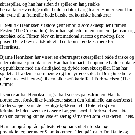
skuespiller, og han har siden da spillet en lang række
bemærkelsesværdige roller både på film, tv og teater. Han er kendt for
sin evne til at fremstille både barske og komiske karakterer.
I 1998 fik Henriksen sit store gennembrud som skuespiller i filmen
Festen (The Celebration), hvor han spillede rollen som en hjælpsom og
storslået kok. Filmen blev en international succes og modtog flere
priser. Dette blev startskuddet til en blomstrende karriere for
Henriksen.
Bjarne Henriksen har været en eftertragtet skuespiller i både danske og
internationale produktioner. Han har formået at imponere både kritikere
og publikum med sin alsidighed og dybde som skuespiller. Han har
spillet alt fra den skræmmende og forstyrrede soldat i De største helte
(The Greatest Heroes) til den blide sofakartoffel i Forbrydelsen (The
Crime).
I senere år har Henriksen også haft succes på tv-fronten. Han har
portrætteret forskellige karakterer såsom den kriminelle gangsterboss i
Edderkoppen samt den venlige køkkenchef i Hotellet og den
kriminelle i den svenske tv-serie Lægens bord. I Forbrydelsen tabte
han sin datter og kunne vise en særlig sårbarhed som karakteren Theis.
Han har også optrådt på teateret og har spillet i forskellige
produktioner, herunder Snart kommer Tiden på Teater Dr. Dante og