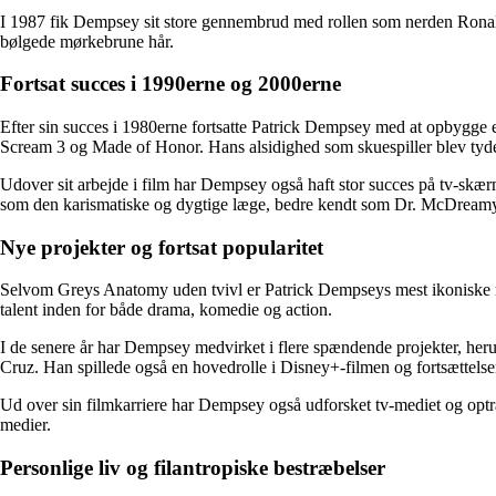
I 1987 fik Dempsey sit store gennembrud med rollen som nerden Ronal
bølgede mørkebrune hår.
Fortsat succes i 1990erne og 2000erne
Efter sin succes i 1980erne fortsatte Patrick Dempsey med at opbygg
Scream 3 og Made of Honor. Hans alsidighed som skuespiller blev tyde
Udover sit arbejde i film har Dempsey også haft stor succes på tv-s
som den karismatiske og dygtige læge, bedre kendt som Dr. McDreamy
Nye projekter og fortsat popularitet
Selvom Greys Anatomy uden tvivl er Patrick Dempseys mest ikoniske roll
talent inden for både drama, komedie og action.
I de senere år har Dempsey medvirket i flere spændende projekter, he
Cruz. Han spillede også en hovedrolle i Disney+-filmen og fortsætt
Ud over sin filmkarriere har Dempsey også udforsket tv-mediet og optråd
medier.
Personlige liv og filantropiske bestræbelser