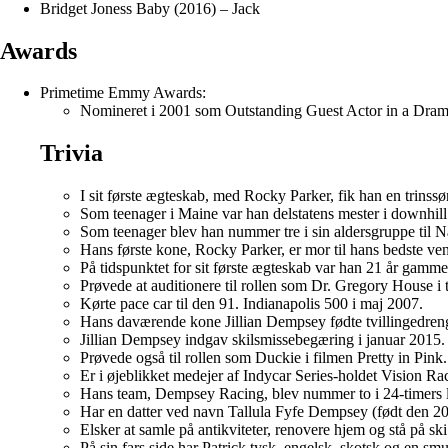
Bridget Joness Baby (2016) – Jack
Awards
Primetime Emmy Awards:
Nomineret i 2001 som Outstanding Guest Actor in a Drama
Trivia
I sit første ægteskab, med Rocky Parker, fik han en trinssø
Som teenager i Maine var han delstatens mester i downhill
Som teenager blev han nummer tre i sin aldersgruppe ti
Hans første kone, Rocky Parker, er mor til hans bedste ven
På tidspunktet for sit første ægteskab var han 21 år gamme
Prøvede at auditionere til rollen som Dr. Gregory House i 
Kørte pace car til den 91. Indianapolis 500 i maj 2007.
Hans daværende kone Jillian Dempsey fødte tvillingedre
Jillian Dempsey indgav skilsmissebegæring i januar 2015. 
Prøvede også til rollen som Duckie i filmen Pretty in Pink.
Er i øjeblikket medejer af Indycar Series-holdet Vision Rac
Hans team, Dempsey Racing, blev nummer to i 24-timers 
Har en datter ved navn Tallula Fyfe Dempsey (født den 2
Elsker at samle på antikviteter, renovere hjem og stå på ski i
På sin fars side har Patrick tysk, engelsk, skotsk og en s