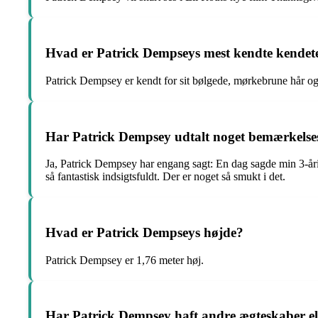
Hvad er Patrick Dempseys mest kendte kendet
Patrick Dempsey er kendt for sit bølgede, mørkebrune hår 
Har Patrick Dempsey udtalt noget bemærkelsesv
Ja, Patrick Dempsey har engang sagt: En dag sagde min 3-årig
så fantastisk indsigtsfuldt. Der er noget så smukt i det.
Hvad er Patrick Dempseys højde?
Patrick Dempsey er 1,76 meter høj.
Har Patrick Dempsey haft andre ægteskaber el