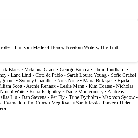
roller i film som Made of Honor, Freedom Writers, The Truth
Jack Black
•
Mckenna Grace
•
George Burcea
•
Thure Lindhardt
•
ney
•
Lane Lind
•
Cote de Pablo
•
Sarah Louise Young
•
Sofie Gråbøl
rygmann
•
Sydney Chandler
•
Nick Nolte
•
Maria Birkkjær
•
Bjarke
lliam Scott
•
Archie Renaux
•
Leslie Mann
•
Kim Coates
•
Nicholas
Naomi Watts
•
Keira Knightley
•
Dacre Montgomery
•
Andreas
allas Liu
•
Dan Stevens
•
Per Fly
•
Trine Dyrholm
•
Max von Sydow
•
ell Varnado
•
Tim Curry
•
Meg Ryan
•
Sarah Jessica Parker
•
Helen
era