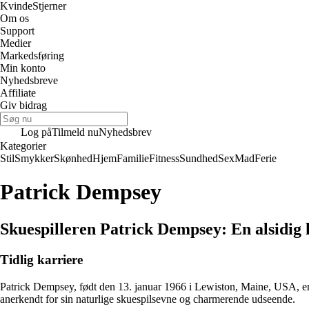
Kvinde
Stjerner
Om os
Support
Medier
Markedsføring
Min konto
Nyhedsbreve
Affiliate
Giv bidrag
Log på
Tilmeld nu
Nyhedsbrev
Kategorier
Stil
Smykker
Skønhed
Hjem
Familie
Fitness
Sundhed
Sex
Mad
Ferie
Patrick Dempsey
Skuespilleren Patrick Dempsey: En alsidig 
Tidlig karriere
Patrick Dempsey, født den 13. januar 1966 i Lewiston, Maine, USA, er e
anerkendt for sin naturlige skuespilsevne og charmerende udseende.