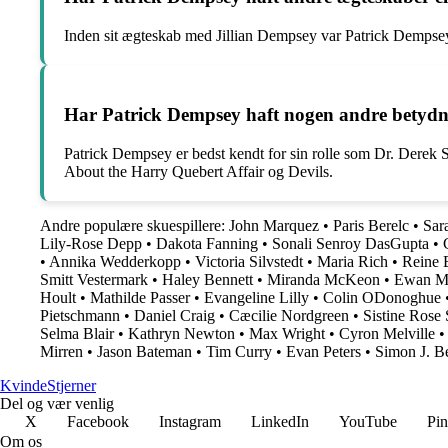
Inden sit ægteskab med Jillian Dempsey var Patrick Dempsey 
Har Patrick Dempsey haft nogen andre betydni
Patrick Dempsey er bedst kendt for sin rolle som Dr. Derek
About the Harry Quebert Affair og Devils.
Andre populære skuespillere:
John Marquez
•
Paris Berelc
•
Sar
Lily-Rose Depp
•
Dakota Fanning
•
Sonali Senroy DasGupta
•
•
Annika Wedderkopp
•
Victoria Silvstedt
•
Maria Rich
•
Reine 
Smitt Vestermark
•
Haley Bennett
•
Miranda McKeon
•
Ewan Mi
Hoult
•
Mathilde Passer
•
Evangeline Lilly
•
Colin ODonoghue
Pietschmann
•
Daniel Craig
•
Cæcilie Nordgreen
•
Sistine Rose 
Selma Blair
•
Kathryn Newton
•
Max Wright
•
Cyron Melville
Mirren
•
Jason Bateman
•
Tim Curry
•
Evan Peters
•
Simon J. B
Kvinde
Stjerner
Del og vær venlig
X
Facebook
Instagram
LinkedIn
YouTube
Pin
Om os