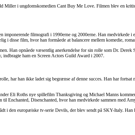
d Miller i ungdomskomedien Cant Buy Me Love. Filmen blev en kritisk 
e en imponerende filmografi i 1990erne og 2000erne. Han medvirkede 
lig i disse film, hvor han formåede at balancere mellem komedie, roma
kærmen. Han opnåede væsentlig anerkendelse for sin rolle som Dr. Der
, indbragte ham en Screen Actors Guild Award i 2007.
e, har han ikke ladet sig begrænse af denne succes. Han har fortsat med
runder Eli Roths nye spillefilm Thanksgiving og Michael Manns kommend
elsen til Enchanted, Disenchanted, hvor han medvirkede sammen med A
t i den europæiske tv-serie Devils, der blev sendt på SKY-Italy. Han har