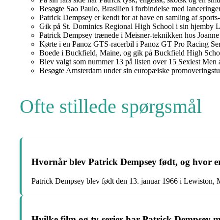
Besøgte Sao Paulo, Brasilien i forbindelse med lanceringe
Patrick Dempsey er kendt for at have en samling af sports
Gik på St. Dominics Regional High School i sin hjemby 
Patrick Dempsey trænede i Meisner-teknikken hos Joanne
Kørte i en Panoz GTS-racerbil i Panoz GT Pro Racing Seri
Boede i Buckfield, Maine, og gik på Buckfield High Scho
Blev valgt som nummer 13 på listen over 15 Sexiest Men a
Besøgte Amsterdam under sin europæiske promoveringstur
Ofte stillede spørgsmål
Hvornår blev Patrick Dempsey født, og hvor e
Patrick Dempsey blev født den 13. januar 1966 i Lewiston,
Hvilke film og tv-serier har Patrick Dempsey m