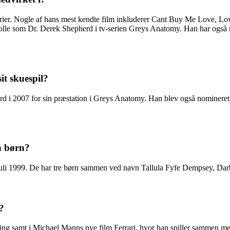
serier. Nogle af hans mest kendte film inkluderer Cant Buy Me Love,
rolle som Dr. Derek Shepherd i tv-serien Greys Anatomy. Han har også 
it skuespil?
d i 2007 for sin præstation i Greys Anatomy. Han blev også nomineret
n børn?
 juli 1999. De har tre børn sammen ved navn Tallula Fyfe Dempsey, D
?
iving samt i Michael Manns nye film Ferrari, hvor han spiller sammen