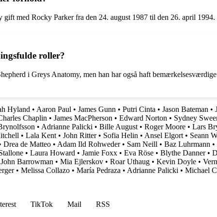
gift med Rocky Parker fra den 24. august 1987 til den 26. april 1994.
ngsfulde roller?
 Shepherd i Greys Anatomy, men han har også haft bemærkelsesværdige 
ah Hyland
•
Aaron Paul
•
James Gunn
•
Putri Cinta
•
Jason Bateman
•
Charles Chaplin
•
James MacPherson
•
Edward Norton
•
Sydney Swee
Brynolfsson
•
Adrianne Palicki
•
Bille August
•
Roger Moore
•
Lars B
tchell
•
Lala Kent
•
John Ritter
•
Sofia Helin
•
Ansel Elgort
•
Seann Wi
•
Drea de Matteo
•
Adam Ild Rohweder
•
Sam Neill
•
Baz Luhrmann
•
Stallone
•
Laura Howard
•
Jamie Foxx
•
Eva Röse
•
Blythe Danner
•
D
•
John Barrowman
•
Mia Ejlerskov
•
Roar Uthaug
•
Kevin Doyle
•
Vern
erger
•
Melissa Collazo
•
María Pedraza
•
Adrianne Palicki
•
Michael C
terest
TikTok
Mail
RSS