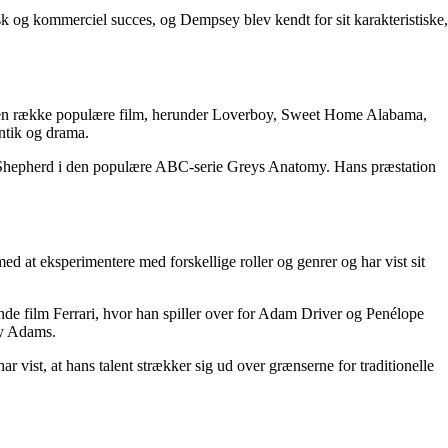
og kommerciel succes, og Dempsey blev kendt for sit karakteristiske,
i en række populære film, herunder Loverboy, Sweet Home Alabama,
ntik og drama.
ek Shepherd i den populære ABC-serie Greys Anatomy. Hans præstation
 at eksperimentere med forskellige roller og genrer og har vist sit
e film Ferrari, hvor han spiller over for Adam Driver og Penélope
my Adams.
 vist, at hans talent strækker sig ud over grænserne for traditionelle