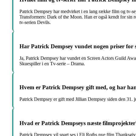
Patrick Dempsey har medvirket i en lang række film og tv-
Transformers: Dark of the Moon. Han er også kendt for sin 
tv-serien Devils.
Har Patrick Dempsey vundet nogen priser for s
Ja, Patrick Dempsey har vundet en Screen Actors Guild Awar
Skuespiller i en Tv-serie – Drama.
Hvem er Patrick Dempsey gift med, og har ha
Patrick Dempsey er gift med Jillian Dempsey siden den 31.
Hvad er Patrick Dempseys næste filmprojekter
Patrick Dempsey vil snart ses i Eli Roths nye film Thanksg