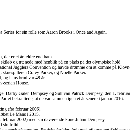
 Series for sin rolle som Aaron Brooks i Once and Again.
n, der er et år ældre end ham.
 skiløb og trænede med henblik på en plads på det olympiske hold.
l National Jugglers Convention og havde drømme om at komme på Klovn
, skuespilleren Corey Parker, og Noelle Parker.
l, og hans brud var 48 år.
tv-serien House.
nge, Darby Galen Dempsey og Sullivan Patrick Dempsey, den 1. februa
Parret bekræftede, at de var sammen igen et år senere i januar 2016.
ing (fra februar 2006).
løbet Le Mans i 2015.
0. februar 2002) med sin daværende kone Jillian Dempsey.
 sin fritid.
mule svensk afstamning. Patricks far blev født med efternavnet Schlossn