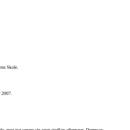
ens Skole.
r 2007.
agle, men tog senere sin egen stedfars efternavn, Dempsey.