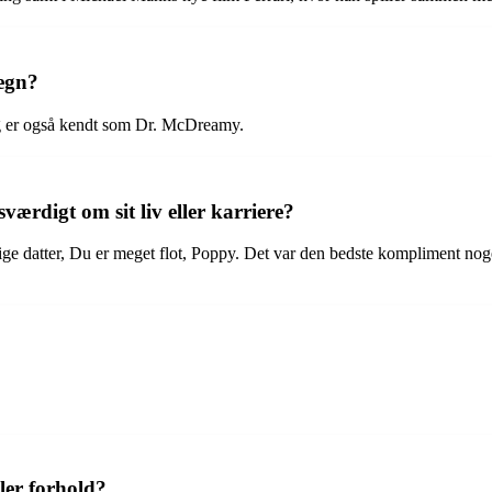
egn?
og er også kendt som Dr. McDreamy.
ærdigt om sit liv eller karriere?
e datter, Du er meget flot, Poppy. Det var den bedste kompliment nogens
ler forhold?