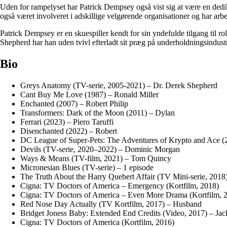
Uden for rampelyset har Patrick Dempsey også vist sig at være en dedi
også været involveret i adskillige velgørende organisationer og har arbe
Patrick Dempsey er en skuespiller kendt for sin yndefulde tilgang til 
Shepherd har han uden tvivl efterladt sit præg på underholdningsindust
Bio
Greys Anatomy (TV-serie, 2005-2021) – Dr. Derek Shepherd
Cant Buy Me Love (1987) – Ronald Miller
Enchanted (2007) – Robert Philip
Transformers: Dark of the Moon (2011) – Dylan
Ferrari (2023) – Piero Taruffi
Disenchanted (2022) – Robert
DC League of Super-Pets: The Adventures of Krypto and Ace (2
Devils (TV-serie, 2020–2022) – Dominic Morgan
Ways & Means (TV-film, 2021) – Tom Quincy
Micronesian Blues (TV-serie) – 1 episode
The Truth About the Harry Quebert Affair (TV Mini-serie, 2018
Cigna: TV Doctors of America – Emergency (Kortfilm, 2018)
Cigna: TV Doctors of America – Even More Drama (Kortfilm, 
Red Nose Day Actually (TV Kortfilm, 2017) – Husband
Bridget Joness Baby: Extended End Credits (Video, 2017) – Jack
Cigna: TV Doctors of America (Kortfilm, 2016)