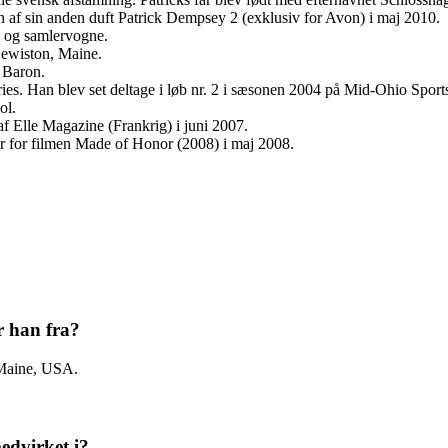
n af sin anden duft Patrick Dempsey 2 (exklusiv for Avon) i maj 2010.
- og samlervogne.
Lewiston, Maine.
 Baron.
es. Han blev set deltage i løb nr. 2 i sæsonen 2004 på Mid-Ohio Sport
ol.
f Elle Magazine (Frankrig) i juni 2007.
 for filmen Made of Honor (2008) i maj 2008.
r han fra?
 Maine, USA.
edvirket i?