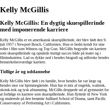
Kelly McGillis
Kelly McGillis: En dygtig skuespillerinde
med imponerende karriere
Kelly McGillis er en amerikansk skuespillerinde, der blev født den 9.
juli 1957 i Newport Beach, Californien. Hun er bedst kendt for sine
roller i film som Witness og Top Gun. McGillis begyndte sin karriere
som skuespillerinde og opnåede hurtigt succes både på teater og i
filmindustrien. Lad os dykke ned i hendes biografi og udforske hendes
bemærkelsesværdige karriere.
Tidlige år og uddannelse
Kelly McGillis blev født i en familie, hvor hendes far var læge og
hendes mor var hjemmegående. Hun har et mix af engelsk, walisisk,
skotsk-irsk og tysk afstamning. McGillis droppede ud af gymnasiet for
at forfølge en karriere som skuespillerinde. Hun flyttede til New York
og studerede på den berømte Juilliard School of Drama, samt Pacific
Conservatory of Performing Art i Californien.