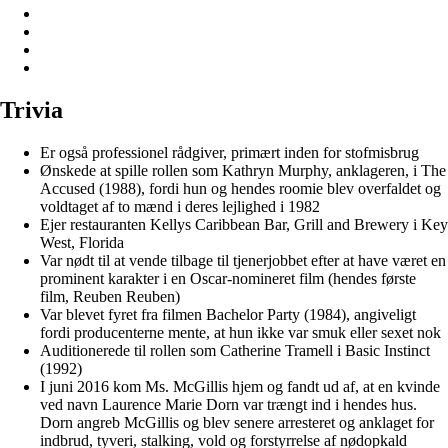
Trivia
Er også professionel rådgiver, primært inden for stofmisbrug
Ønskede at spille rollen som Kathryn Murphy, anklageren, i The
Accused (1988), fordi hun og hendes roomie blev overfaldet og
voldtaget af to mænd i deres lejlighed i 1982
Ejer restauranten Kellys Caribbean Bar, Grill and Brewery i Key
West, Florida
Var nødt til at vende tilbage til tjenerjobbet efter at have været en
prominent karakter i en Oscar-nomineret film (hendes første
film, Reuben Reuben)
Var blevet fyret fra filmen Bachelor Party (1984), angiveligt
fordi producenterne mente, at hun ikke var smuk eller sexet nok
Auditionerede til rollen som Catherine Tramell i Basic Instinct
(1992)
I juni 2016 kom Ms. McGillis hjem og fandt ud af, at en kvinde
ved navn Laurence Marie Dorn var trængt ind i hendes hus.
Dorn angreb McGillis og blev senere arresteret og anklaget for
indbrud, tyveri, stalking, vold og forstyrrelse af nødopkald