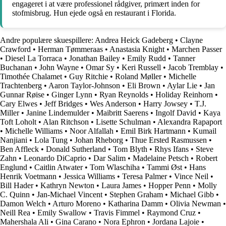
engageret i at være professionel rådgiver, primært inden for
stofmisbrug. Hun ejede også en restaurant i Florida.
Andre populære skuespillere:
Andrea Heick Gadeberg
•
Clayne
Crawford
•
Herman Tømmeraas
•
Anastasia Knight
•
Marchen Passer
•
Diesel La Torraca
•
Jonathan Bailey
•
Emily Rudd
•
Tanner
Buchanan
•
John Wayne
•
Omar Sy
•
Keri Russell
•
Jacob Tremblay
•
Timothée Chalamet
•
Guy Ritchie
•
Roland Møller
•
Michelle
Trachtenberg
•
Aaron Taylor-Johnson
•
Eli Brown
•
Aylar Lie
•
Jan
Gunnar Røise
•
Ginger Lynn
•
Ryan Reynolds
•
Holiday Reinhorn
•
Cary Elwes
•
Jeff Bridges
•
Wes Anderson
•
Harry Jowsey
•
T.J.
Miller
•
Janine Lindemulder
•
Maibritt Saerens
•
Ingolf David
•
Kaya
Toft Loholt
•
Alan Ritchson
•
Lisette Schulman
•
Alexandra Rapaport
•
Michelle Williams
•
Noor Alfallah
•
Emil Birk Hartmann
•
Kumail
Nanjiani
•
Lola Tung
•
Johan Rheborg
•
Thue Ersted Rasmussen
•
Ben Affleck
•
Donald Sutherland
•
Tom Blyth
•
Rhys Ifans
•
Steve
Zahn
•
Leonardo DiCaprio
•
Dar Salim
•
Madelaine Petsch
•
Robert
Englund
•
Caitlin Atwater
•
Tom Wlaschiha
•
Tammi Øst
•
Hans
Henrik Voetmann
•
Jessica Williams
•
Teresa Palmer
•
Vince Neil
•
Bill Hader
•
Kathryn Newton
•
Laura James
•
Hopper Penn
•
Molly
C. Quinn
•
Jan-Michael Vincent
•
Stephen Graham
•
Michael Gibb
•
Damon Welch
•
Arturo Moreno
•
Katharina Damm
•
Olivia Newman
•
Neill Rea
•
Emily Swallow
•
Travis Fimmel
•
Raymond Cruz
•
Mahershala Ali
•
Gina Carano
•
Nora Ephron
•
Jordana Lajoie
•