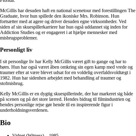
Florida.
McGillis har desuden haft en national scenetour med forestillingen The
Graduate, hvor hun spillede den ikoniske Mrs. Robinson. Hun
fortsætter med at agere og driver desuden egne virksomheder. Ved
siden af sin skuespillerkarriere har hun også uddannet sig inden for
Addiction Studies og er engageret i at hjælpe mennesker med
misbrugsproblemer.
Personligt liv
I sit personlige liv har Kelly McGillis været gift to gange og har to
børn. Hun har også været åben omkring sin egen kamp med vrede og
traumer efter at være blevet udsat for en voldelig overfaldsvoldtægt i
1982. Hun har sidenhen arbejdet med behandling af traumer og
stofmisbrug.
Kelly McGillis er en dygtig skuespillerinde, der har markeret sig både
på scenen og på det store lærred. Hendes bidrag til filmindustrien og
hendes personlige rejse gør hende til en inspirerende figur i
underholdningsverdenen.
Bio
Vidnet (Witness) – 1985