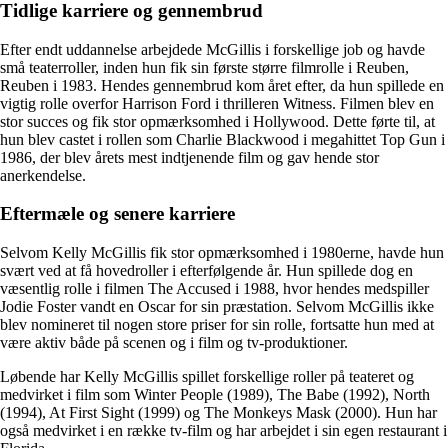
Tidlige karriere og gennembrud
Efter endt uddannelse arbejdede McGillis i forskellige job og havde
små teaterroller, inden hun fik sin første større filmrolle i Reuben,
Reuben i 1983. Hendes gennembrud kom året efter, da hun spillede en
vigtig rolle overfor Harrison Ford i thrilleren Witness. Filmen blev en
stor succes og fik stor opmærksomhed i Hollywood. Dette førte til, at
hun blev castet i rollen som Charlie Blackwood i megahittet Top Gun i
1986, der blev årets mest indtjenende film og gav hende stor
anerkendelse.
Eftermæle og senere karriere
Selvom Kelly McGillis fik stor opmærksomhed i 1980erne, havde hun
svært ved at få hovedroller i efterfølgende år. Hun spillede dog en
væsentlig rolle i filmen The Accused i 1988, hvor hendes medspiller
Jodie Foster vandt en Oscar for sin præstation. Selvom McGillis ikke
blev nomineret til nogen store priser for sin rolle, fortsatte hun med at
være aktiv både på scenen og i film og tv-produktioner.
Løbende har Kelly McGillis spillet forskellige roller på teateret og
medvirket i film som Winter People (1989), The Babe (1992), North
(1994), At First Sight (1999) og The Monkeys Mask (2000). Hun har
også medvirket i en række tv-film og har arbejdet i sin egen restaurant i