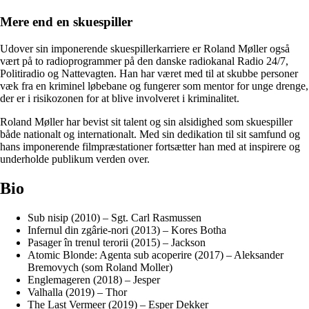
Mere end en skuespiller
Udover sin imponerende skuespillerkarriere er Roland Møller også
vært på to radioprogrammer på den danske radiokanal Radio 24/7,
Politiradio og Nattevagten. Han har været med til at skubbe personer
væk fra en kriminel løbebane og fungerer som mentor for unge drenge,
der er i risikozonen for at blive involveret i kriminalitet.
Roland Møller har bevist sit talent og sin alsidighed som skuespiller
både nationalt og internationalt. Med sin dedikation til sit samfund og
hans imponerende filmpræstationer fortsætter han med at inspirere og
underholde publikum verden over.
Bio
Sub nisip (2010) – Sgt. Carl Rasmussen
Infernul din zgârie-nori (2013) – Kores Botha
Pasager în trenul terorii (2015) – Jackson
Atomic Blonde: Agenta sub acoperire (2017) – Aleksander
Bremovych (som Roland Moller)
Englemageren (2018) – Jesper
Valhalla (2019) – Thor
The Last Vermeer (2019) – Esper Dekker