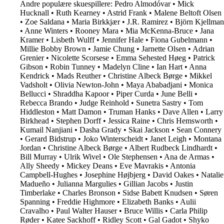
Andre populære skuespillere:
Pedro Almodóvar
•
Mick
Hucknall
•
Ruth Kearney
•
Astrid Frank
•
Malene Beltoft Olsen
•
Zoe Saldana
•
Maria Birkkjær
•
J.R. Ramirez
•
Björn Kjellman
•
Anne Winters
•
Rooney Mara
•
Mia McKenna-Bruce
•
Jana
Kramer
•
Lisbeth Wulff
•
Jennifer Hale
•
Fiona Gubelmann
•
Millie Bobby Brown
•
Jamie Chung
•
Jarnette Olsen
•
Adrian
Grenier
•
Nicolette Scorsese
•
Emma Sehested Høeg
•
Patrick
Gibson
•
Robin Tunney
•
Madelyn Cline
•
Ian Hart
•
Anna
Kendrick
•
Mads Reuther
•
Christine Albeck Børge
•
Mikkel
Vadsholt
•
Olivia Newton-John
•
Maya Ababadjani
•
Monica
Bellucci
•
Shraddha Kapoor
•
Piper Curda
•
June Belli
•
Rebecca Brando
•
Judge Reinhold
•
Sunetra Sastry
•
Tom
Hiddleston
•
Matt Damon
•
Truman Hanks
•
Dave Allen
•
Larry
Birkhead
•
Stephen Dorff
•
Jessica Raine
•
Chris Hemsworth
•
Kumail Nanjiani
•
Dasha Grady
•
Skai Jackson
•
Sean Connery
•
Gerard Bidstrup
•
Joko Winterscheidt
•
Janet Leigh
•
Montana
Jordan
•
Christine Albeck Børge
•
Albert Rudbeck Lindhardt
•
Bill Murray
•
Ulrik Wivel
•
Ole Stephensen
•
Ana de Armas
•
Ally Sheedy
•
Mickey Deans
•
Eve Mavrakis
•
Antonia
Campbell-Hughes
•
Josephine Højbjerg
•
David Oakes
•
Natalie
Madueño
•
Julianna Margulies
•
Gillian Jacobs
•
Justin
Timberlake
•
Charles Bronson
•
Sidse Babett Knudsen
•
Søren
Spanning
•
Freddie Highmore
•
Elizabeth Banks
•
Aulii
Cravalho
•
Paul Walter Hauser
•
Bruce Willis
•
Carla Philip
Røder
•
Katee Sackhoff
•
Ridley Scott
•
Gal Gadot
•
Shyko