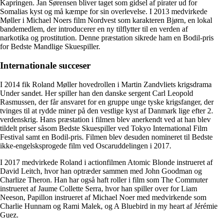
Kapringen. Jan Sørensen bliver taget som gidsel af pirater ud for
Somalias kyst og må kæmpe for sin overlevelse. I 2013 medvirkede
Møller i Michael Noers film Nordvest som karakteren Bjørn, en lokal
bandemedlem, der introducerer en ny tilflytter til en verden af ​​
narkotika og prostitution. Denne præstation sikrede ham en Bodil-pris
for Bedste Mandlige Skuespiller.
Internationale succeser
I 2014 fik Roland Møller hovedrollen i Martin Zandvliets krigsdrama
Under sandet. Her spiller han den danske sergent Carl Leopold
Rasmussen, der får ansvaret for en gruppe unge tyske krigsfanger, der
tvinges til at rydde miner på den vestlige kyst af Danmark lige efter 2.
verdenskrig. Hans præstation i filmen blev anerkendt ved at han blev
tildelt priser såsom Bedste Skuespiller ved Tokyo International Film
Festival samt en Bodil-pris. Filmen blev desuden nomineret til Bedste
ikke-engelsksprogede film ved Oscaruddelingen i 2017.
I 2017 medvirkede Roland i actionfilmen Atomic Blonde instrueret af
David Leitch, hvor han optræder sammen med John Goodman og
Charlize Theron. Han har også haft roller i film som The Commuter
instrueret af Jaume Collette Serra, hvor han spiller over for Liam
Neeson, Papillon instrueret af Michael Noer med medvirkende som
Charlie Hunnam og Rami Malek, og A Bluebird in my heart af Jérémie
Guez.