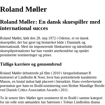
Roland Møller
Roland Møller: En dansk skuespiller med
international succes
Roland Møller, født den 28. maj 1972 i Odense, er en dansk
skuespiller, der har gjort sig bemærket både i Danmark og
internationalt. Med sin imponerende filmkarriere og talentfulde
skuespilpræstationer har han vundet anerkendelse og opnået
prominente nomineringer og priser.
Tidlige karriere og gennembrud
Roland Møller debuterede på film i 2010 i fængselsdramaet R
instrueret af Lindholm & Noer, hvor han portrætterede karakteren
Mason, en brutal indsat højt placeret i hierarkiet. Hans overbevisende
præstation gav ham en Bodil-nominering som Bedste Mandlige Birolle
ved Danish Critics Association Awards i 2011.
To år senere blev Møller igen nomineret til en Bodil i samme kategori
for sin rolle som sømanden Jan Sørensen i Tobias Lindholms drama