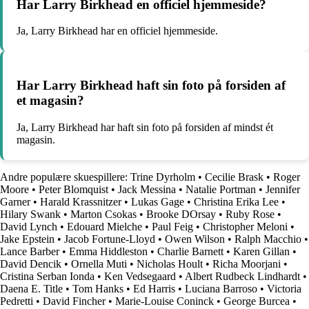
Har Larry Birkhead en officiel hjemmeside?
Ja, Larry Birkhead har en officiel hjemmeside.
Har Larry Birkhead haft sin foto på forsiden af
et magasin?
Ja, Larry Birkhead har haft sin foto på forsiden af mindst ét
magasin.
Andre populære skuespillere:
Trine Dyrholm
•
Cecilie Brask
•
Roger
Moore
•
Peter Blomquist
•
Jack Messina
•
Natalie Portman
•
Jennifer
Garner
•
Harald Krassnitzer
•
Lukas Gage
•
Christina Erika Lee
•
Hilary Swank
•
Marton Csokas
•
Brooke DOrsay
•
Ruby Rose
•
David Lynch
•
Edouard Mielche
•
Paul Feig
•
Christopher Meloni
•
Jake Epstein
•
Jacob Fortune-Lloyd
•
Owen Wilson
•
Ralph Macchio
•
Lance Barber
•
Emma Hiddleston
•
Charlie Barnett
•
Karen Gillan
•
David Dencik
•
Ornella Muti
•
Nicholas Hoult
•
Richa Moorjani
•
Cristina Serban Ionda
•
Ken Vedsegaard
•
Albert Rudbeck Lindhardt
•
Daena E. Title
•
Tom Hanks
•
Ed Harris
•
Luciana Barroso
•
Victoria
Pedretti
•
David Fincher
•
Marie-Louise Coninck
•
George Burcea
•