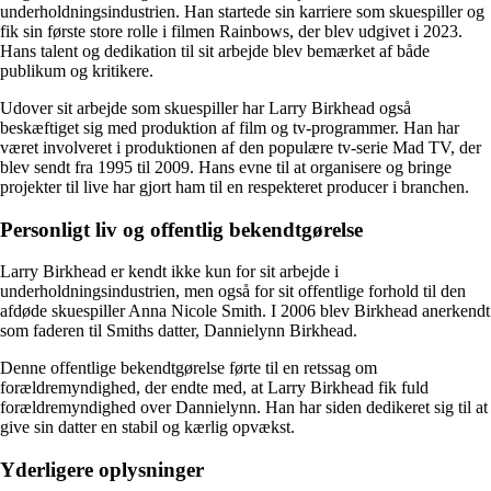
underholdningsindustrien. Han startede sin karriere som skuespiller og
fik sin første store rolle i filmen Rainbows, der blev udgivet i 2023.
Hans talent og dedikation til sit arbejde blev bemærket af både
publikum og kritikere.
Udover sit arbejde som skuespiller har Larry Birkhead også
beskæftiget sig med produktion af film og tv-programmer. Han har
været involveret i produktionen af den populære tv-serie Mad TV, der
blev sendt fra 1995 til 2009. Hans evne til at organisere og bringe
projekter til live har gjort ham til en respekteret producer i branchen.
Personligt liv og offentlig bekendtgørelse
Larry Birkhead er kendt ikke kun for sit arbejde i
underholdningsindustrien, men også for sit offentlige forhold til den
afdøde skuespiller Anna Nicole Smith. I 2006 blev Birkhead anerkendt
som faderen til Smiths datter, Dannielynn Birkhead.
Denne offentlige bekendtgørelse førte til en retssag om
forældremyndighed, der endte med, at Larry Birkhead fik fuld
forældremyndighed over Dannielynn. Han har siden dedikeret sig til at
give sin datter en stabil og kærlig opvækst.
Yderligere oplysninger