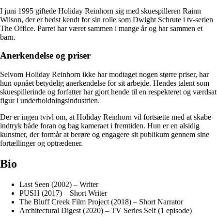
I juni 1995 giftede Holiday Reinhorn sig med skuespilleren Rainn
Wilson, der er bedst kendt for sin rolle som Dwight Schrute i tv-serien
The Office. Parret har været sammen i mange år og har sammen et
barn.
Anerkendelse og priser
Selvom Holiday Reinhorn ikke har modtaget nogen større priser, har
hun opnået betydelig anerkendelse for sit arbejde. Hendes talent som
skuespillerinde og forfatter har gjort hende til en respekteret og værdsat
figur i underholdningsindustrien.
Der er ingen tvivl om, at Holiday Reinhorn vil fortsætte med at skabe
indtryk både foran og bag kameraet i fremtiden. Hun er en alsidig
kunstner, der formår at berøre og engagere sit publikum gennem sine
fortællinger og optrædener.
Bio
Last Seen (2002) – Writer
PUSH (2017) – Short Writer
The Bluff Creek Film Project (2018) – Short Narrator
Architectural Digest (2020) – TV Series Self (1 episode)