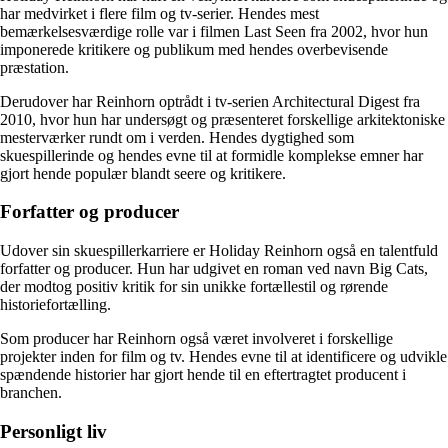
har medvirket i flere film og tv-serier. Hendes mest
bemærkelsesværdige rolle var i filmen Last Seen fra 2002, hvor hun
imponerede kritikere og publikum med hendes overbevisende
præstation.
Derudover har Reinhorn optrådt i tv-serien Architectural Digest fra
2010, hvor hun har undersøgt og præsenteret forskellige arkitektoniske
mesterværker rundt om i verden. Hendes dygtighed som
skuespillerinde og hendes evne til at formidle komplekse emner har
gjort hende populær blandt seere og kritikere.
Forfatter og producer
Udover sin skuespillerkarriere er Holiday Reinhorn også en talentfuld
forfatter og producer. Hun har udgivet en roman ved navn Big Cats,
der modtog positiv kritik for sin unikke fortællestil og rørende
historiefortælling.
Som producer har Reinhorn også været involveret i forskellige
projekter inden for film og tv. Hendes evne til at identificere og udvikle
spændende historier har gjort hende til en eftertragtet producent i
branchen.
Personligt liv