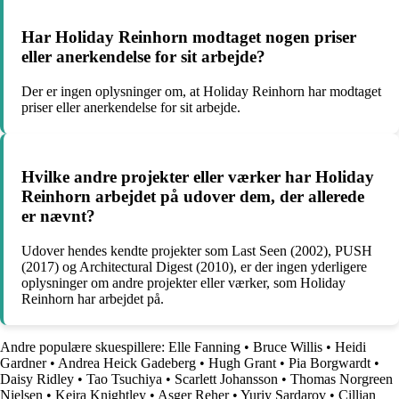
Har Holiday Reinhorn modtaget nogen priser
eller anerkendelse for sit arbejde?
Der er ingen oplysninger om, at Holiday Reinhorn har modtaget
priser eller anerkendelse for sit arbejde.
Hvilke andre projekter eller værker har Holiday
Reinhorn arbejdet på udover dem, der allerede
er nævnt?
Udover hendes kendte projekter som Last Seen (2002), PUSH
(2017) og Architectural Digest (2010), er der ingen yderligere
oplysninger om andre projekter eller værker, som Holiday
Reinhorn har arbejdet på.
Andre populære skuespillere:
Elle Fanning
•
Bruce Willis
•
Heidi
Gardner
•
Andrea Heick Gadeberg
•
Hugh Grant
•
Pia Borgwardt
•
Daisy Ridley
•
Tao Tsuchiya
•
Scarlett Johansson
•
Thomas Norgreen
Nielsen
•
Keira Knightley
•
Asger Reher
•
Yuriy Sardarov
•
Cillian