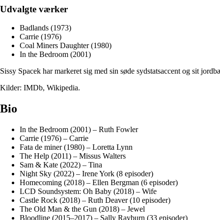
Udvalgte værker
Badlands (1973)
Carrie (1976)
Coal Miners Daughter (1980)
In the Bedroom (2001)
Sissy Spacek har markeret sig med sin søde sydstatsaccent og sit jordb
Kilder: IMDb, Wikipedia.
Bio
In the Bedroom (2001) – Ruth Fowler
Carrie (1976) – Carrie
Fata de miner (1980) – Loretta Lynn
The Help (2011) – Missus Walters
Sam & Kate (2022) – Tina
Night Sky (2022) – Irene York (8 episoder)
Homecoming (2018) – Ellen Bergman (6 episoder)
LCD Soundsystem: Oh Baby (2018) – Wife
Castle Rock (2018) – Ruth Deaver (10 episoder)
The Old Man & the Gun (2018) – Jewel
Bloodline (2015–2017) – Sally Rayburn (33 episoder)