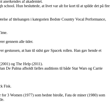
nt anerkendes af akademiet.
chool. Hun besluttede, at livet var alt for kort til at spilde det på fire
relse af titelsangen i kategorien Bedste Country Vocal Performance,
Time.
rer gennem alle tider.
ver gestussen, at han til sidst gav Spacek rollen. Han gav hende et
 (2001) og The Help (2011).
ian De Palma afholdt fælles auditions til både Star Wars og Carrie
ck Fisk.
er for 3 Women (1977) som bedste birolle, Fata de miner (1980) som
de.