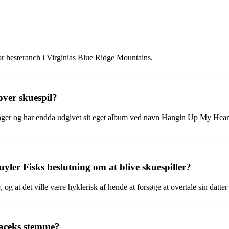
r hesteranch i Virginias Blue Ridge Mountains.
over skuespil?
nger og har endda udgivet sit eget album ved navn Hangin Up My Heart
yler Fisks beslutning om at blive skuespiller?
og at det ville være hyklerisk af hende at forsøge at overtale sin datter
Spaceks stemme?