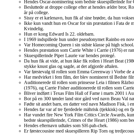
Hendes Oscar-nominering som bedste skuespillerinde for C
Besluttede at droppe college efter at hendes ældre bror, Robb
år på college.
Sissy er et kælenavn, hun fik af sine brødre, da hun vokse
Ikke kun vandt hun en Oscar for sin præstation i Fata de 
Kvindelig.
Hun er kong Edward Is 22. oldebarn.
I 1969 indspillede hun under pseudonymet Rainbo en nov
Var Homecoming Queen i sin sidste klasse på high school
Hendes præstation som Carrie White i Carrie (1976) er ran
Skuespillerinde Piper Laurie var hendes protegé.
Da hun fik at vide, at hun ikke fik rollen i Heart Beat (19
stykke knust glas og sagde, at det afgjorde aftalen.
Var førstevalg til rollen som Emma Greenway i Vorbe de ali
Har medvirket i fem film, der blev nomineret til Bedste f
Auditionerede til rollen som prinsesse Leia i filmen Războ
(1976), og Carrie Fisher auditionerede til rollen som Carri
Bliver indført i Texas Film Hall of Fame i marts 2001 i Au
Bor på en 300 tønder land stor gård ved navn Beau Val nær
Fødte sit andet barn, en datter ved navn Madison Fisk, i e
Hendes far var af tre fjerdedele mährisk (tjekkisk) og en 
Har vundet fire New York Film Critics Circle Awards, kun 
bedste skuespillerinde, Crimes of the Heart (1986) som be
Hendes efternavn udtales som SH-pah-chek.
Er førstecousine med skuespilleren Rip Torn og tredjecous