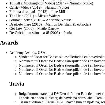
To Kill a Mockingbird (Video) (2014) – Narrator (voice)
Carrie (Video) (2012) – Narrator (voice)
Furtuna de zapada (2012) – June Mills
The Help (2011) – Missus Walters
Gimme Shelter (2010) – Adrienne Nourse
Dragoste mare (2010) – Marilyn Densham (5 episoder)
Get Low (2009) – Mattie Darrow
De Crăciun nu stăm acasă! (2008) – Paula
Awards
Academy Awards, USA:
Vinder af Oscar for Bedste skuespillerinde i en hovedroll
Nomineret til Oscar for Bedste skuespillerinde i en hoved
Nomineret til Oscar for Bedste skuespillerinde i en hovedr
Nomineret til Oscar for Bedste skuespillerinde i en hovedr
Nomineret til Oscar for Bedste skuespillerinde i en hovedr
Trivia
Ifølge kommentaren på DVDen til filmen Fata de miner (1
lignede en anden kunstner, de havde på deres label. Den k
Til sin audition til Carrie (1976) havde hun en kjole på, so