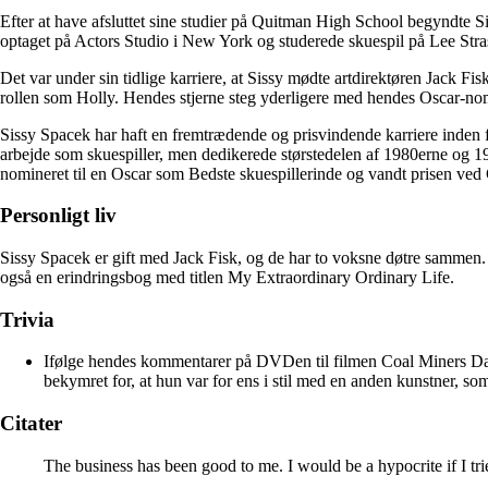
Efter at have afsluttet sine studier på Quitman High School begyndte Si
optaget på Actors Studio i New York og studerede skuespil på Lee Stras
Det var under sin tidlige karriere, at Sissy mødte artdirektøren Jack
rollen som Holly. Hendes stjerne steg yderligere med hendes Oscar-no
Sissy Spacek har haft en fremtrædende og prisvindende karriere inden fo
arbejde som skuespiller, men dedikerede størstedelen af 1980erne og 199
nomineret til en Oscar som Bedste skuespillerinde og vandt prisen ved
Personligt liv
Sissy Spacek er gift med Jack Fisk, og de har to voksne døtre sammen.
også en erindringsbog med titlen My Extraordinary Ordinary Life.
Trivia
Ifølge hendes kommentarer på DVDen til filmen Coal Miners Dau
bekymret for, at hun var for ens i stil med en anden kunstner, so
Citater
The business has been good to me. I would be a hypocrite if I tri