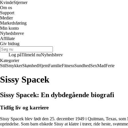
Kvinde
Stjerner
Om os
Support
Medier
Markedsføring
Min konto
Nyhedsbreve
Affiliate
Giv bidrag
Log på
Tilmeld nu
Nyhedsbrev
Kategorier
Stil
Smykker
Skønhed
Hjem
Familie
Fitness
Sundhed
Sex
Mad
Ferie
Sissy Spacek
Sissy Spacek: En dybdegående biografi
Tidlig liv og karriere
Sissy Spacek blev født den 25. december 1949 i Quitman, Texas, som 
oprindelse. Som barn elskede Sissy at klatre i træer, ride heste, svømme