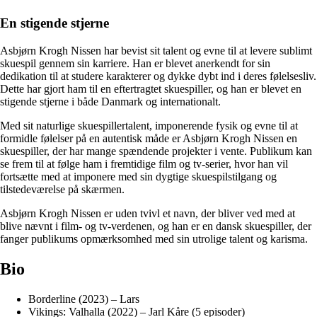
En stigende stjerne
Asbjørn Krogh Nissen har bevist sit talent og evne til at levere sublimt
skuespil gennem sin karriere. Han er blevet anerkendt for sin
dedikation til at studere karakterer og dykke dybt ind i deres følelsesliv.
Dette har gjort ham til en eftertragtet skuespiller, og han er blevet en
stigende stjerne i både Danmark og internationalt.
Med sit naturlige skuespillertalent, imponerende fysik og evne til at
formidle følelser på en autentisk måde er Asbjørn Krogh Nissen en
skuespiller, der har mange spændende projekter i vente. Publikum kan
se frem til at følge ham i fremtidige film og tv-serier, hvor han vil
fortsætte med at imponere med sin dygtige skuespilstilgang og
tilstedeværelse på skærmen.
Asbjørn Krogh Nissen er uden tvivl et navn, der bliver ved med at
blive nævnt i film- og tv-verdenen, og han er en dansk skuespiller, der
fanger publikums opmærksomhed med sin utrolige talent og karisma.
Bio
Borderline (2023) – Lars
Vikings: Valhalla (2022) – Jarl Kåre (5 episoder)