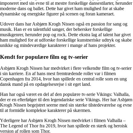
imponeret med sin evne til at mestre forskellige dansestilarter, herunder
moderne dans og ballet. Dette har givet ham mulighed for at skabe
dynamiske og energiske figurer på scenen og foran kameraet.
Udover dans har Asbjørn Krogh Nissen også en passion for sang og
musik. Han er en talentfuld sanger, der behersker forskellige
musikgenrer, herunder pop og rock. Dette ekstra lag af talent har givet
ham mulighed for at udforske forskellige kunstneriske udtryk og skabe
unikke og mindeværdige karakterer i mange af hans projekter.
Kendt for populære film og tv-serier
Asbjørn Krogh Nissen har medvirket i flere velkendte film og tv-serier
i sin karriere. En af hans mest fremtrædende roller var i filmen
Copenhagen fra 2014, hvor han spillede en central rolle som en ung
dansk mand på en opdagelsesrejse i sit eget land.
Han har også været en del af den populære tv-serie Vikings: Valhalla,
der er en efterfølger til den legendariske serie Vikings. Her har Asbjørn
Krogh Nissen begejstret seerne med sin stærke tilstedeværelse og evne
til at formidle komplekse karakterer på skærmen.
Yderligere har Asbjørn Krogh Nissen medvirket i filmen Valhalla –
The Legend of Thor fra 2019, hvor han spillede en stærk og heroisk
version af rollen som Thor.