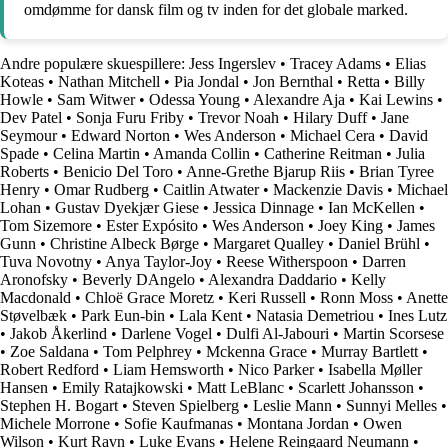
omdømme for dansk film og tv inden for det globale marked.
Andre populære skuespillere:
Jess Ingerslev
•
Tracey Adams
•
Elias
Koteas
•
Nathan Mitchell
•
Pia Jondal
•
Jon Bernthal
•
Retta
•
Billy
Howle
•
Sam Witwer
•
Odessa Young
•
Alexandre Aja
•
Kai Lewins
•
Dev Patel
•
Sonja Furu Friby
•
Trevor Noah
•
Hilary Duff
•
Jane
Seymour
•
Edward Norton
•
Wes Anderson
•
Michael Cera
•
David
Spade
•
Celina Martin
•
Amanda Collin
•
Catherine Reitman
•
Julia
Roberts
•
Benicio Del Toro
•
Anne-Grethe Bjarup Riis
•
Brian Tyree
Henry
•
Omar Rudberg
•
Caitlin Atwater
•
Mackenzie Davis
•
Michael
Lohan
•
Gustav Dyekjær Giese
•
Jessica Dinnage
•
Ian McKellen
•
Tom Sizemore
•
Ester Expósito
•
Wes Anderson
•
Joey King
•
James
Gunn
•
Christine Albeck Børge
•
Margaret Qualley
•
Daniel Brühl
•
Tuva Novotny
•
Anya Taylor-Joy
•
Reese Witherspoon
•
Darren
Aronofsky
•
Beverly DAngelo
•
Alexandra Daddario
•
Kelly
Macdonald
•
Chloë Grace Moretz
•
Keri Russell
•
Ronn Moss
•
Anette
Støvelbæk
•
Park Eun-bin
•
Lala Kent
•
Natasia Demetriou
•
Ines Lutz
•
Jakob Åkerlind
•
Darlene Vogel
•
Dulfi Al-Jabouri
•
Martin Scorsese
•
Zoe Saldana
•
Tom Pelphrey
•
Mckenna Grace
•
Murray Bartlett
•
Robert Redford
•
Liam Hemsworth
•
Nico Parker
•
Isabella Møller
Hansen
•
Emily Ratajkowski
•
Matt LeBlanc
•
Scarlett Johansson
•
Stephen H. Bogart
•
Steven Spielberg
•
Leslie Mann
•
Sunnyi Melles
•
Michele Morrone
•
Sofie Kaufmanas
•
Montana Jordan
•
Owen
Wilson
•
Kurt Ravn
•
Luke Evans
•
Helene Reingaard Neumann
•