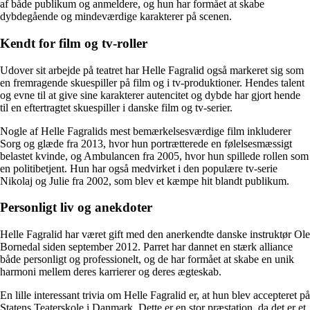
af både publikum og anmeldere, og hun har formået at skabe
dybdegående og mindeværdige karakterer på scenen.
Kendt for film og tv-roller
Udover sit arbejde på teatret har Helle Fagralid også markeret sig som
en fremragende skuespiller på film og i tv-produktioner. Hendes talent
og evne til at give sine karakterer autencitet og dybde har gjort hende
til en eftertragtet skuespiller i danske film og tv-serier.
Nogle af Helle Fagralids mest bemærkelsesværdige film inkluderer
Sorg og glæde fra 2013, hvor hun portrætterede en følelsesmæssigt
belastet kvinde, og Ambulancen fra 2005, hvor hun spillede rollen som
en politibetjent. Hun har også medvirket i den populære tv-serie
Nikolaj og Julie fra 2002, som blev et kæmpe hit blandt publikum.
Personligt liv og anekdoter
Helle Fagralid har været gift med den anerkendte danske instruktør Ole
Bornedal siden september 2012. Parret har dannet en stærk alliance
både personligt og professionelt, og de har formået at skabe en unik
harmoni mellem deres karrierer og deres ægteskab.
En lille interessant trivia om Helle Fagralid er, at hun blev accepteret på
Statens Teaterskole i Danmark. Dette er en stor præstation, da det er et