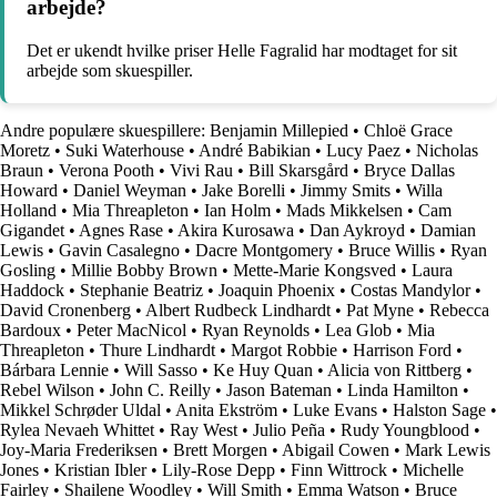
arbejde?
Det er ukendt hvilke priser Helle Fagralid har modtaget for sit
arbejde som skuespiller.
Andre populære skuespillere:
Benjamin Millepied
•
Chloë Grace
Moretz
•
Suki Waterhouse
•
André Babikian
•
Lucy Paez
•
Nicholas
Braun
•
Verona Pooth
•
Vivi Rau
•
Bill Skarsgård
•
Bryce Dallas
Howard
•
Daniel Weyman
•
Jake Borelli
•
Jimmy Smits
•
Willa
Holland
•
Mia Threapleton
•
Ian Holm
•
Mads Mikkelsen
•
Cam
Gigandet
•
Agnes Rase
•
Akira Kurosawa
•
Dan Aykroyd
•
Damian
Lewis
•
Gavin Casalegno
•
Dacre Montgomery
•
Bruce Willis
•
Ryan
Gosling
•
Millie Bobby Brown
•
Mette-Marie Kongsved
•
Laura
Haddock
•
Stephanie Beatriz
•
Joaquin Phoenix
•
Costas Mandylor
•
David Cronenberg
•
Albert Rudbeck Lindhardt
•
Pat Myne
•
Rebecca
Bardoux
•
Peter MacNicol
•
Ryan Reynolds
•
Lea Glob
•
Mia
Threapleton
•
Thure Lindhardt
•
Margot Robbie
•
Harrison Ford
•
Bárbara Lennie
•
Will Sasso
•
Ke Huy Quan
•
Alicia von Rittberg
•
Rebel Wilson
•
John C. Reilly
•
Jason Bateman
•
Linda Hamilton
•
Mikkel Schrøder Uldal
•
Anita Ekström
•
Luke Evans
•
Halston Sage
•
Rylea Nevaeh Whittet
•
Ray West
•
Julio Peña
•
Rudy Youngblood
•
Joy-Maria Frederiksen
•
Brett Morgen
•
Abigail Cowen
•
Mark Lewis
Jones
•
Kristian Ibler
•
Lily-Rose Depp
•
Finn Wittrock
•
Michelle
Fairley
•
Shailene Woodley
•
Will Smith
•
Emma Watson
•
Bruce