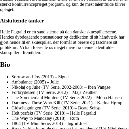
stærkt konkurrencepræget program, og kun de mest talentfulde bliver
optaget.
Afsluttende tanker
Helle Fagralid er en sand stjerne på den danske skuespillerscene.
Hendes dybdegående præstationer og dedikation til sit håndværk har
gjort hende til en skuespiller, der formår at berøre og fascinere sit
publikum. Vi kan forvente os meget mere fra denne talentfulde
skuespiller i fremtiden.
Bio
Sorrow and Joy (2013) – Signe
Ambulance (2005) – Julie
Nikolaj og Julie (TV Serie, 2002-2003) – Iben Vangsø
Forbrydelsen (TV Serie, 2012) – Maja Zeuthen
The Sommerdahl Murders (TV Serie, 2022) – Mona Hansen
Darkness: Those Who Kill (TV Serie, 2021) – Karina Hørup
Gidseltagningen (TV Serie, 2019) – Beate Seitsø
Helt perfekt (TV Serie, 2018) – Helle Fagralid
The Way to Mandalay (2018) – Ruth
1864 (TV Mini Serie, 2014) – Ingrid Juel
Buzz Aldrin, hvor ble det av deg i alt mylderet? (TV Mini Serie,