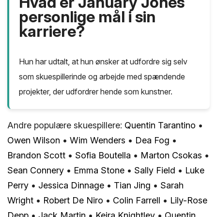
Hvad er January Jones
personlige mål i sin
karriere?
Hun har udtalt, at hun ønsker at udfordre sig selv
som skuespillerinde og arbejde med spændende
projekter, der udfordrer hende som kunstner.
Andre populære skuespillere:
Quentin Tarantino
•
Owen Wilson
•
Wim Wenders
•
Dea Fog
•
Brandon Scott
•
Sofia Boutella
•
Marton Csokas
•
Sean Connery
•
Emma Stone
•
Sally Field
•
Luke
Perry
•
Jessica Dinnage
•
Tian Jing
•
Sarah
Wright
•
Robert De Niro
•
Colin Farrell
•
Lily-Rose
Depp
•
Jack Martin
•
Keira Knightley
•
Quentin