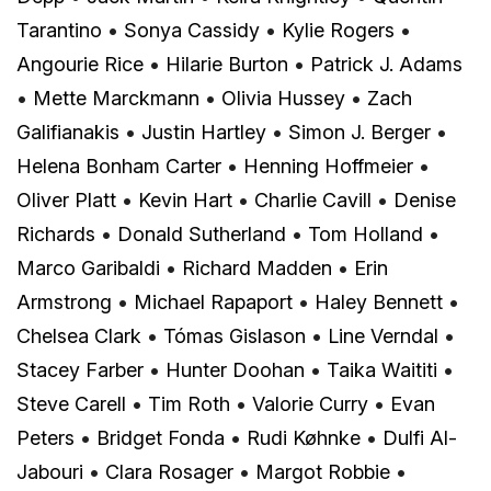
Tarantino
•
Sonya Cassidy
•
Kylie Rogers
•
Angourie Rice
•
Hilarie Burton
•
Patrick J. Adams
•
Mette Marckmann
•
Olivia Hussey
•
Zach
Galifianakis
•
Justin Hartley
•
Simon J. Berger
•
Helena Bonham Carter
•
Henning Hoffmeier
•
Oliver Platt
•
Kevin Hart
•
Charlie Cavill
•
Denise
Richards
•
Donald Sutherland
•
Tom Holland
•
Marco Garibaldi
•
Richard Madden
•
Erin
Armstrong
•
Michael Rapaport
•
Haley Bennett
•
Chelsea Clark
•
Tómas Gislason
•
Line Verndal
•
Stacey Farber
•
Hunter Doohan
•
Taika Waititi
•
Steve Carell
•
Tim Roth
•
Valorie Curry
•
Evan
Peters
•
Bridget Fonda
•
Rudi Køhnke
•
Dulfi Al-
Jabouri
•
Clara Rosager
•
Margot Robbie
•