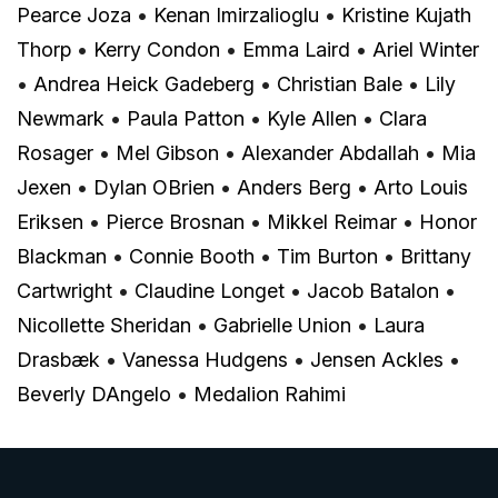
Pearce Joza
•
Kenan Imirzalioglu
•
Kristine Kujath
Thorp
•
Kerry Condon
•
Emma Laird
•
Ariel Winter
•
Andrea Heick Gadeberg
•
Christian Bale
•
Lily
Newmark
•
Paula Patton
•
Kyle Allen
•
Clara
Rosager
•
Mel Gibson
•
Alexander Abdallah
•
Mia
Jexen
•
Dylan OBrien
•
Anders Berg
•
Arto Louis
Eriksen
•
Pierce Brosnan
•
Mikkel Reimar
•
Honor
Blackman
•
Connie Booth
•
Tim Burton
•
Brittany
Cartwright
•
Claudine Longet
•
Jacob Batalon
•
Nicollette Sheridan
•
Gabrielle Union
•
Laura
Drasbæk
•
Vanessa Hudgens
•
Jensen Ackles
•
Beverly DAngelo
•
Medalion Rahimi