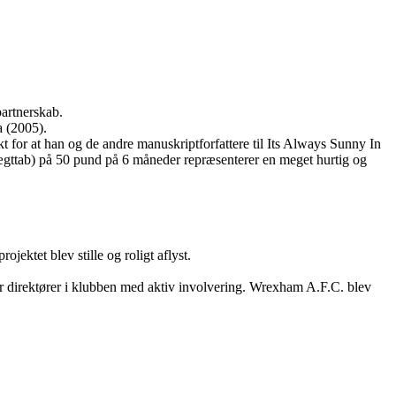
partnerskab.
a (2005).
for at han og de andre manuskriptforfattere til Its Always Sunny In
ægttab) på 50 pund på 6 måneder repræsenterer en meget hurtig og
ojektet blev stille og roligt aflyst.
direktører i klubben med aktiv involvering. Wrexham A.F.C. blev