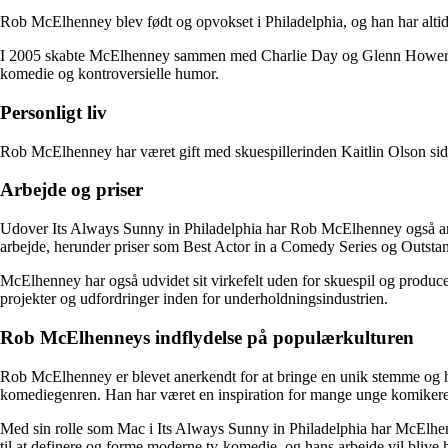
Rob McElhenney blev født og opvokset i Philadelphia, og han har altid h
I 2005 skabte McElhenney sammen med Charlie Day og Glenn Howerton t
komedie og kontroversielle humor.
Personligt liv
Rob McElhenney har været gift med skuespillerinden Kaitlin Olson siden
Arbejde og priser
Udover Its Always Sunny in Philadelphia har Rob McElhenney også arbejd
arbejde, herunder priser som Best Actor in a Comedy Series og Outst
McElhenney har også udvidet sit virkefelt uden for skuespil og producer
projekter og udfordringer inden for underholdningsindustrien.
Rob McElhenneys indflydelse på populærkulturen
Rob McElhenney er blevet anerkendt for at bringe en unik stemme og hu
komediegenren. Han har været en inspiration for mange unge komikere o
Med sin rolle som Mac i Its Always Sunny in Philadelphia har McElhen
til at definere og forme moderne tv-komedie, og hans arbejde vil blive 