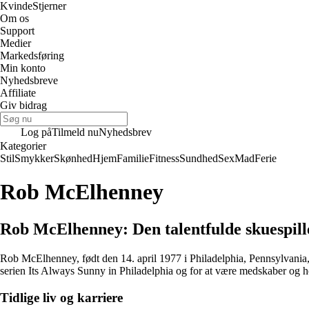
Kvinde
Stjerner
Om os
Support
Medier
Markedsføring
Min konto
Nyhedsbreve
Affiliate
Giv bidrag
Log på
Tilmeld nu
Nyhedsbrev
Kategorier
Stil
Smykker
Skønhed
Hjem
Familie
Fitness
Sundhed
Sex
Mad
Ferie
Rob McElhenney
Rob McElhenney: Den talentfulde skuespill
Rob McElhenney, født den 14. april 1977 i Philadelphia, Pennsylvania, U
serien Its Always Sunny in Philadelphia og for at være medskaber og ho
Tidlige liv og karriere