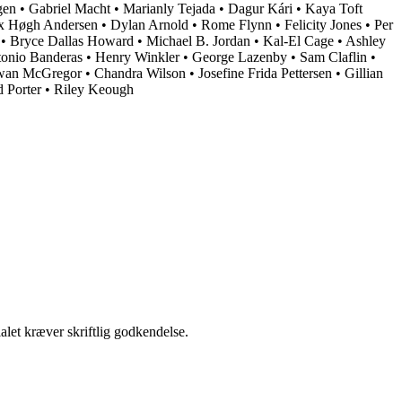
gen
•
Gabriel Macht
•
Marianly Tejada
•
Dagur Kári
•
Kaya Toft
x Høgh Andersen
•
Dylan Arnold
•
Rome Flynn
•
Felicity Jones
•
Per
•
Bryce Dallas Howard
•
Michael B. Jordan
•
Kal-El Cage
•
Ashley
onio Banderas
•
Henry Winkler
•
George Lazenby
•
Sam Claflin
•
wan McGregor
•
Chandra Wilson
•
Josefine Frida Pettersen
•
Gillian
 Porter
•
Riley Keough
alet kræver skriftlig godkendelse.