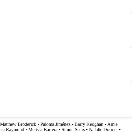
Matthew Broderick
•
Paloma Jiménez
•
Barry Keoghan
•
Amie
ica Raymund
•
Melissa Barrera
•
Simon Sears
•
Natalie Dormer
•