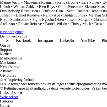
Marine Vacth
•
Mackenzie Rosman
•
Joshua Boone
•
Lara Pulver
•
Ev
Loholt
•
William Zabka
•
Elen Rhys
•
Chloe Fineman
•
Eleanor Matsu
Otto Bersang Rasmussen
•
Penélope Cruz
•
Sarah Roemer
•
Jenna Ort
Johnson
•
Daniel Kaluuya
•
Nancy Ace
•
Bridget Fonda
•
Matthias Sc
Bryan Southcombe
•
Signe Egholm Olsen
•
Joseph Morgan
•
Christia
Anderson
•
Renate Reinsve
•
Patrick Wilson
•
Christy Mack
•
Drea de
Kvinde
Stjerner
Del og vær venlig
X
Facebook
Instagram
LinkedIn
YouTube
Pin
Om os
Support
Medier
Markedsføring
Min konto
Nyhedsbreve
Affiliate
Giv bidrag
© Al kopiering forbudt.
© Alle rettigheder forbeholdes. Vi deltager i affiliateprogrammer og mo
© Rettighederne til alt indhold på dette website forbeholdes. Vi kan t
Links på siden
Websitekort
Historier
Galleri