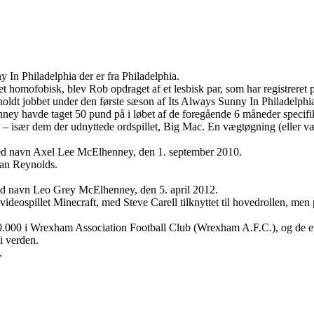
 In Philadelphia der er fra Philadelphia.
 homofobisk, blev Rob opdraget af et lesbisk par, som har registreret 
eholdt jobbet under den første sæson af Its Always Sunny In Philadelphi
 havde taget 50 pund på i løbet af de foregående 6 måneder specifikt 
 – især dem der udnyttede ordspillet, Big Mac. En vægtøgning (eller v
 ved navn Axel Lee McElhenney, den 1. september 2010.
an Reynolds.
ved navn Leo Grey McElhenney, den 5. april 2012.
videospillet Minecraft, med Steve Carell tilknyttet til hovedrollen, men pr
000 i Wrexham Association Football Club (Wrexham A.F.C.), og de er 
i verden.
.