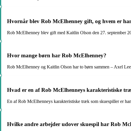
Hvornår blev Rob McElhenney gift, og hvem er han
Rob McElhenney blev gift med Kaitlin Olson den 27. september 200
Hvor mange børn har Rob McElhenney?
Rob McElhenney og Kaitlin Olson har to børn sammen – Axel L
Hvad er en af Rob McElhenneys karakteristiske træ
En af Rob McElhenneys karakteristiske træk som skuespiller er hans ev
Hvilke andre arbejder udover skuespil har Rob Mc