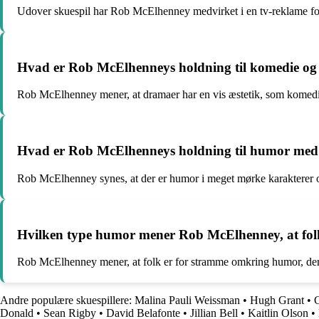
Udover skuespil har Rob McElhenney medvirket i en tv-reklame fo
Hvad er Rob McElhenneys holdning til komedie o
Rob McElhenney mener, at dramaer har en vis æstetik, som komedi
Hvad er Rob McElhenneys holdning til humor med 
Rob McElhenney synes, at der er humor i meget mørke karakterer og
Hvilken type humor mener Rob McElhenney, at fol
Rob McElhenney mener, at folk er for stramme omkring humor, der
Andre populære skuespillere:
Malina Pauli Weissman
•
Hugh Grant
•
C
Donald
•
Sean Rigby
•
David Belafonte
•
Jillian Bell
•
Kaitlin Olson
•