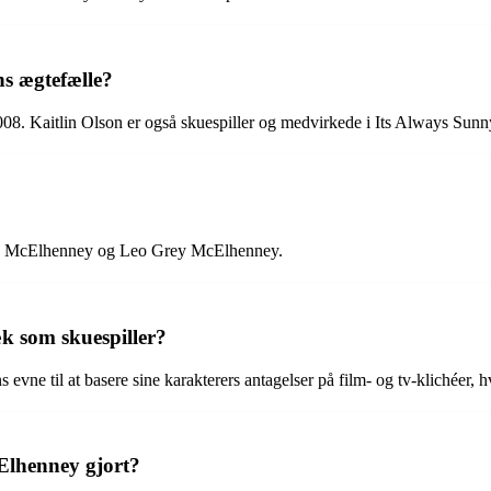
s ægtefælle?
8. Kaitlin Olson er også skuespiller og medvirkede i Its Always Sunny
ee McElhenney og Leo Grey McElhenney.
k som skuespiller?
ne til at basere sine karakterers antagelser på film- og tv-klichéer, hv
Elhenney gjort?