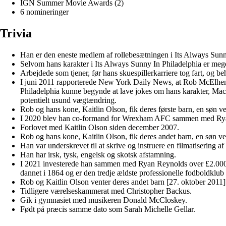
IGN Summer Movie Awards (2)
6 nomineringer
Trivia
Han er den eneste medlem af rollebesætningen i Its Always Sunny
Selvom hans karakter i Its Always Sunny In Philadelphia er meget
Arbejdede som tjener, før hans skuespillerkarriere tog fart, og b
I juni 2011 rapporterede New York Daily News, at Rob McElhenney
Philadelphia kunne begynde at lave jokes om hans karakter, Mac
potentielt usund vægtændring.
Rob og hans kone, Kaitlin Olson, fik deres første barn, en søn
I 2020 blev han co-formand for Wrexham AFC sammen med Ry
Forlovet med Kaitlin Olson siden december 2007.
Rob og hans kone, Kaitlin Olson, fik deres andet barn, en søn 
Han var underskrevet til at skrive og instruere en filmatisering af 
Han har irsk, tysk, engelsk og skotsk afstamning.
I 2021 investerede han sammen med Ryan Reynolds over £2.000.
dannet i 1864 og er den tredje ældste professionelle fodboldklub 
Rob og Kaitlin Olson venter deres andet barn [27. oktober 2011]
Tidligere værelseskammerat med Christopher Backus.
Gik i gymnasiet med musikeren Donald McCloskey.
Født på præcis samme dato som Sarah Michelle Gellar.