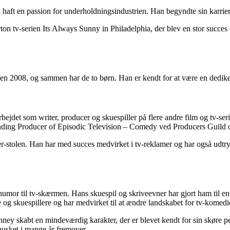
aft en passion for underholdningsindustrien. Han begyndte sin karriere s
v-serien Its Always Sunny in Philadelphia, der blev en stor succes o
 2008, og sammen har de to børn. Han er kendt for at være en dedikeret 
et som writer, producer og skuespiller på flere andre film og tv-serier
anding Producer of Episodic Television – Comedy ved Producers Guild
-stolen. Han har med succes medvirket i tv-reklamer og har også udtrykt
mor til tv-skærmen. Hans skuespil og skriveevner har gjort ham til en
g skuespillere og har medvirket til at ændre landskabet for tv-komedi
ney skabt en mindeværdig karakter, der er blevet kendt for sin skøre 
husket i mange år fremover.