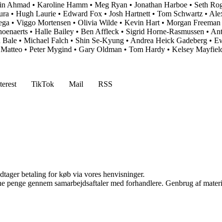
in Ahmad
•
Karoline Hamm
•
Meg Ryan
•
Jonathan Harboe
•
Seth Ro
ura
•
Hugh Laurie
•
Edward Fox
•
Josh Hartnett
•
Tom Schwartz
•
Ale
ega
•
Viggo Mortensen
•
Olivia Wilde
•
Kevin Hart
•
Morgan Freeman
hoenaerts
•
Halle Bailey
•
Ben Affleck
•
Sigrid Horne-Rasmussen
•
Ant
n Bale
•
Michael Falch
•
Shin Se-Kyung
•
Andrea Heick Gadeberg
•
E
 Matteo
•
Peter Mygind
•
Gary Oldman
•
Tom Hardy
•
Kelsey Mayfield
terest
TikTok
Mail
RSS
dtager betaling for køb via vores henvisninger.
jene penge gennem samarbejdsaftaler med forhandlere. Genbrug af materi