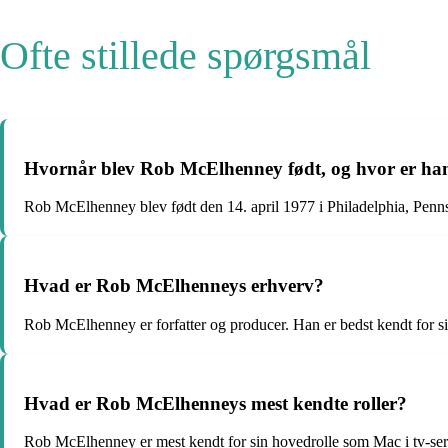
Ofte stillede spørgsmål
Hvornår blev Rob McElhenney født, og hvor er han
Rob McElhenney blev født den 14. april 1977 i Philadelphia, Pen
Hvad er Rob McElhenneys erhverv?
Rob McElhenney er forfatter og producer. Han er bedst kendt for s
Hvad er Rob McElhenneys mest kendte roller?
Rob McElhenney er mest kendt for sin hovedrolle som Mac i tv-ser