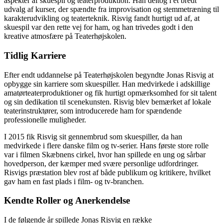
aspekter af skuespil og teaterproduktion. Han deltog i et bredt
udvalg af kurser, der spændte fra improvisation og stemmetræning til
karakterudvikling og teaterteknik. Risvig fandt hurtigt ud af, at
skuespil var den rette vej for ham, og han trivedes godt i den
kreative atmosfære på Teaterhøjskolen.
Tidlig Karriere
Efter endt uddannelse på Teaterhøjskolen begyndte Jonas Risvig at
opbygge sin karriere som skuespiller. Han medvirkede i adskillige
amatørteaterproduktioner og fik hurtigt opmærksomhed for sit talent
og sin dedikation til scenekunsten. Risvig blev bemærket af lokale
teaterinstruktører, som introducerede ham for spændende
professionelle muligheder.
I 2015 fik Risvig sit gennembrud som skuespiller, da han
medvirkede i flere danske film og tv-serier. Hans første store rolle
var i filmen Skæbnens cirkel, hvor han spillede en ung og sårbar
hovedperson, der kæmper med svære personlige udfordringer.
Risvigs præstation blev rost af både publikum og kritikere, hvilket
gav ham en fast plads i film- og tv-branchen.
Kendte Roller og Anerkendelse
I de følgende år spillede Jonas Risvig en række