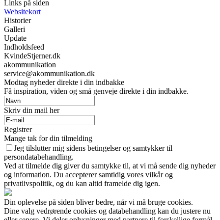
Links på siden
Websitekort
Historier
Galleri
Update
Indholdsfeed
KvindeStjerner.dk
akommunikation
service@akommunikation.dk
Modtag nyheder direkte i din indbakke
Få inspiration, viden og små genveje direkte i din indbakke.
Skriv din mail her
Registrer
Mange tak for din tilmelding
Jeg tilslutter mig sidens betingelser og samtykker til
persondatabehandling.
Ved at tilmelde dig giver du samtykke til, at vi må sende dig nyheder
og information. Du accepterer samtidig vores vilkår og
privatlivspolitik, og du kan altid framelde dig igen.
Din oplevelse på siden bliver bedre, når vi må bruge cookies.
Dine valg vedrørende cookies og databehandling kan du justere nu
eller senere. Vi deler oplysninger med partnere til forskellige formål