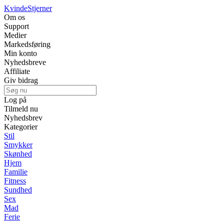
Kvinde
Stjerner
Om os
Support
Medier
Markedsføring
Min konto
Nyhedsbreve
Affiliate
Giv bidrag
Log på
Tilmeld nu
Nyhedsbrev
Kategorier
Stil
Smykker
Skønhed
Hjem
Familie
Fitness
Sundhed
Sex
Mad
Ferie