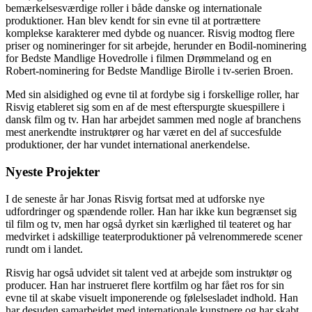
bemærkelsesværdige roller i både danske og internationale
produktioner. Han blev kendt for sin evne til at portrættere
komplekse karakterer med dybde og nuancer. Risvig modtog flere
priser og nomineringer for sit arbejde, herunder en Bodil-nominering
for Bedste Mandlige Hovedrolle i filmen Drømmeland og en
Robert-nominering for Bedste Mandlige Birolle i tv-serien Broen.
Med sin alsidighed og evne til at fordybe sig i forskellige roller, har
Risvig etableret sig som en af de mest efterspurgte skuespillere i
dansk film og tv. Han har arbejdet sammen med nogle af branchens
mest anerkendte instruktører og har været en del af succesfulde
produktioner, der har vundet international anerkendelse.
Nyeste Projekter
I de seneste år har Jonas Risvig fortsat med at udforske nye
udfordringer og spændende roller. Han har ikke kun begrænset sig
til film og tv, men har også dyrket sin kærlighed til teateret og har
medvirket i adskillige teaterproduktioner på velrenommerede scener
rundt om i landet.
Risvig har også udvidet sit talent ved at arbejde som instruktør og
producer. Han har instrueret flere kortfilm og har fået ros for sin
evne til at skabe visuelt imponerende og følelsesladet indhold. Han
har desuden samarbejdet med internationale kunstnere og har skabt