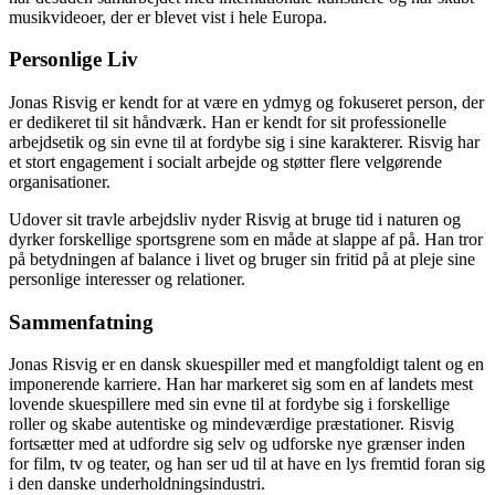
musikvideoer, der er blevet vist i hele Europa.
Personlige Liv
Jonas Risvig er kendt for at være en ydmyg og fokuseret person, der
er dedikeret til sit håndværk. Han er kendt for sit professionelle
arbejdsetik og sin evne til at fordybe sig i sine karakterer. Risvig har
et stort engagement i socialt arbejde og støtter flere velgørende
organisationer.
Udover sit travle arbejdsliv nyder Risvig at bruge tid i naturen og
dyrker forskellige sportsgrene som en måde at slappe af på. Han tror
på betydningen af balance i livet og bruger sin fritid på at pleje sine
personlige interesser og relationer.
Sammenfatning
Jonas Risvig er en dansk skuespiller med et mangfoldigt talent og en
imponerende karriere. Han har markeret sig som en af landets mest
lovende skuespillere med sin evne til at fordybe sig i forskellige
roller og skabe autentiske og mindeværdige præstationer. Risvig
fortsætter med at udfordre sig selv og udforske nye grænser inden
for film, tv og teater, og han ser ud til at have en lys fremtid foran sig
i den danske underholdningsindustri.