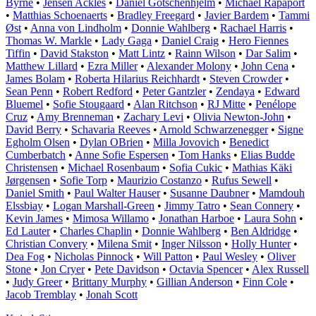
Byrne
•
Jensen Ackles
•
Daniel Götschenhjelm
•
Michael Rapaport
•
Matthias Schoenaerts
•
Bradley Freegard
•
Javier Bardem
•
Tammi
Øst
•
Anna von Lindholm
•
Donnie Wahlberg
•
Rachael Harris
•
Thomas W. Markle
•
Lady Gaga
•
Daniel Craig
•
Hero Fiennes
Tiffin
•
David Stakston
•
Matt Lintz
•
Rainn Wilson
•
Dar Salim
•
Matthew Lillard
•
Ezra Miller
•
Alexander Molony
•
John Cena
•
James Bolam
•
Roberta Hilarius Reichhardt
•
Steven Crowder
•
Sean Penn
•
Robert Redford
•
Peter Gantzler
•
Zendaya
•
Edward
Bluemel
•
Sofie Stougaard
•
Alan Ritchson
•
RJ Mitte
•
Penélope
Cruz
•
Amy Brenneman
•
Zachary Levi
•
Olivia Newton-John
•
David Berry
•
Schavaria Reeves
•
Arnold Schwarzenegger
•
Signe
Egholm Olsen
•
Dylan OBrien
•
Milla Jovovich
•
Benedict
Cumberbatch
•
Anne Sofie Espersen
•
Tom Hanks
•
Elias Budde
Christensen
•
Michael Rosenbaum
•
Sofia Cukic
•
Mathias Käki
Jørgensen
•
Sofie Torp
•
Maurizio Costanzo
•
Rufus Sewell
•
Daniel Smith
•
Paul Walter Hauser
•
Susanne Daubner
•
Mamdouh
Elssbiay
•
Logan Marshall-Green
•
Jimmy Tatro
•
Sean Connery
•
Kevin James
•
Mimosa Willamo
•
Jonathan Harboe
•
Laura Sohn
•
Ed Lauter
•
Charles Chaplin
•
Donnie Wahlberg
•
Ben Aldridge
•
Christian Convery
•
Milena Smit
•
Inger Nilsson
•
Holly Hunter
•
Dea Fog
•
Nicholas Pinnock
•
Will Patton
•
Paul Wesley
•
Oliver
Stone
•
Jon Cryer
•
Pete Davidson
•
Octavia Spencer
•
Alex Russell
•
Judy Greer
•
Brittany Murphy
•
Gillian Anderson
•
Finn Cole
•
Jacob Tremblay
•
Jonah Scott