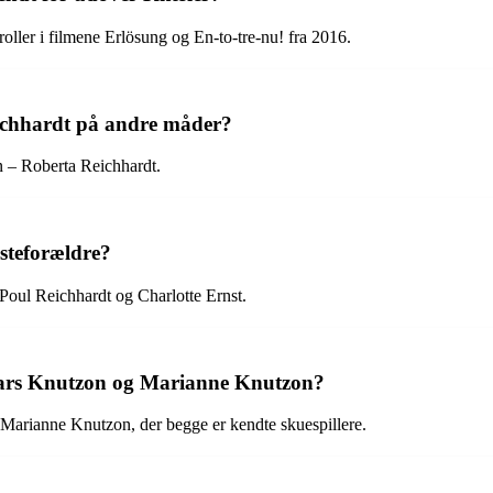
oller i filmene Erlösung og En-to-tre-nu! fra 2016.
ichhardt på andre måder?
vn – Roberta Reichhardt.
steforældre?
 Poul Reichhardt og Charlotte Ernst.
 Lars Knutzon og Marianne Knutzon?
 Marianne Knutzon, der begge er kendte skuespillere.