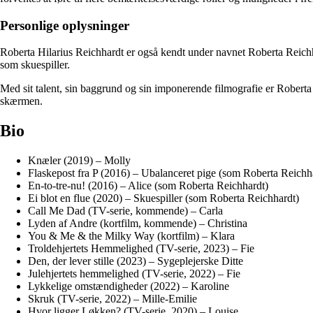
Personlige oplysninger
Roberta Hilarius Reichhardt er også kendt under navnet Roberta Reichhar
som skuespiller.
Med sit talent, sin baggrund og sin imponerende filmografie er Robert
skærmen.
Bio
Knæler (2019) – Molly
Flaskepost fra P (2016) – Ubalanceret pige (som Roberta Reichh
En-to-tre-nu! (2016) – Alice (som Roberta Reichhardt)
Ei blot en flue (2020) – Skuespiller (som Roberta Reichhardt)
Call Me Dad (TV-serie, kommende) – Carla
Lyden af Andre (kortfilm, kommende) – Christina
You & Me & the Milky Way (kortfilm) – Klara
Troldehjertets Hemmelighed (TV-serie, 2023) – Fie
Den, der lever stille (2023) – Sygeplejerske Ditte
Julehjertets hemmelighed (TV-serie, 2022) – Fie
Lykkelige omstændigheder (2022) – Karoline
Skruk (TV-serie, 2022) – Mille-Emilie
Hvor ligger Løkken? (TV-serie, 2020) – Louise