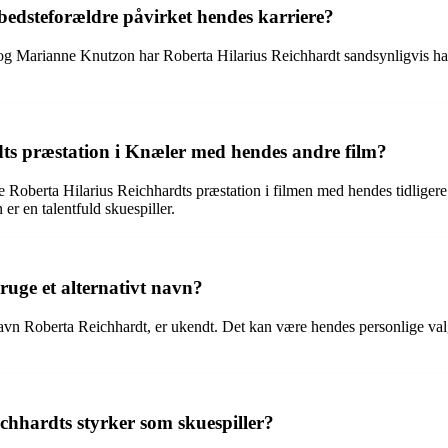
edsteforældre påvirket hendes karriere?
g Marianne Knutzon har Roberta Hilarius Reichhardt sandsynligvis haft 
s præstation i Knæler med hendes andre film?
 Roberta Hilarius Reichhardts præstation i filmen med hendes tidligere r
er en talentfuld skuespiller.
ruge et alternativt navn?
avn Roberta Reichhardt, er ukendt. Det kan være hendes personlige valg el
chhardts styrker som skuespiller?