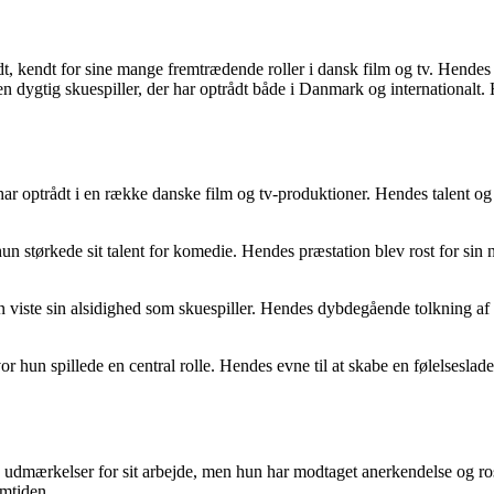
t, kendt for sine mange fremtrædende roller i dansk film og tv. Hendes
, en dygtig skuespiller, der har optrådt både i Danmark og internationa
ar optrådt i en række danske film og tv-produktioner. Hendes talent og evn
un størkede sit talent for komedie. Hendes præstation blev rost for sin n
 viste sin alsidighed som skuespiller. Hendes dybdegående tolkning af 
 hun spillede en central rolle. Hendes evne til at skabe en følelsesladet
udmærkelser for sit arbejde, men hun har modtaget anerkendelse og ros 
emtiden.