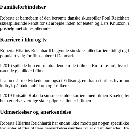
Familieforbindelser
Roberta er barnebarn af den berømte danske skuespiller Poul Reichhard
skuespillerinde kendt for sit arbejde inden for teater, og Lars Knutzon
prisbelønnet skuespillerinde.
Karriere i film og tv
Roberta Hilarius Reichhardt begyndte sin skuespillerkarriere tidligt og h
populært valg for filmskabere i Danmark.
I 2016 spillede hun en fremtrædende rolle i filmen En-to-tre-nu!, hvor h
rørende øjeblikke i filmen.
I samme år medvirkede hun også i Erlösung, en drama-thriller, hvor hun
indtryk på både publikum og kritikere.
I 2019 fortsatte Roberta sin succesfulde karriere med filmen Knæler, hvor
bemærkelsesværdige skuespilpræstationer i filmen.
Udmærkelser og anerkendelse
Roberta Hilarius Reichhardt har endnu ikke modtaget nogen specifikke 
forventes at føre til flere bemærkelsesværdige roller og muligheder i fr