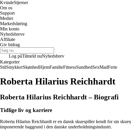
Kvinde
Stjerner
Om os
Support
Medier
Markedsføring
Min konto
Nyhedsbreve
Affiliate
Giv bidrag
Log på
Tilmeld nu
Nyhedsbrev
Kategorier
Stil
Smykker
Skønhed
Hjem
Familie
Fitness
Sundhed
Sex
Mad
Ferie
Roberta Hilarius Reichhardt
Roberta Hilarius Reichhardt – Biografi
Tidlige liv og karriere
Roberta Hilarius Reichhardt er en dansk skuespiller kendt for sin sku
imponerende baggrund i den danske underholdningsindustri.