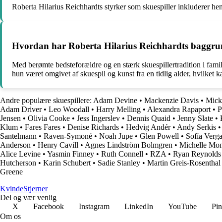
Roberta Hilarius Reichhardts styrker som skuespiller inkluderer hende
Hvordan har Roberta Hilarius Reichhardts baggrund
Med berømte bedsteforældre og en stærk skuespillertradition i famili
hun været omgivet af skuespil og kunst fra en tidlig alder, hvilket ka
Andre populære skuespillere:
Adam Devine
•
Mackenzie Davis
•
Mick
Adam Driver
•
Leo Woodall
•
Harry Melling
•
Alexandra Rapaport
•
P
Jensen
•
Olivia Cooke
•
Jess Ingerslev
•
Dennis Quaid
•
Jenny Slate
•
Klum
•
Fares Fares
•
Denise Richards
•
Hedvig Andér
•
Andy Serkis
Santelmann
•
Raven-Symoné
•
Noah Jupe
•
Glen Powell
•
Sofía Verga
Anderson
•
Henry Cavill
•
Agnes Lindström Bolmgren
•
Michelle Mo
Alice Levine
•
Yasmin Finney
•
Ruth Connell
•
RZA
•
Ryan Reynolds
Hutcherson
•
Karin Schubert
•
Sadie Stanley
•
Martin Greis-Rosenthal
Greene
Kvinde
Stjerner
Del og vær venlig
X
Facebook
Instagram
LinkedIn
YouTube
Pin
Om os