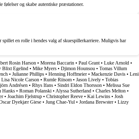
e følelser og skabe autentiske præstationer.
pillet en rolle i hendes valg af skuespillerkarriere. Muligvis har
bert Rosin Harson
•
Morena Baccarin
•
Paul Grant
•
Luke Arnold
•
 Blixt Egelind
•
Mike Myers
•
Djimon Hounsou
•
Tomas Villum
ench
•
Julianne Phillips
•
Henning Hoffmeier
•
Mackenzie Davis
•
Leni
•
Lisa Nicole Carson
•
Rumle Riisom
•
Jason Lively
•
Tobias
jörn Andrésen
•
Rhys Ifans
•
Sindri Eldon Thorsson
•
Melissa Sue
 Hanks
•
Roman Polanski
•
Alyssa Sutherland
•
Charles Melton
•
er
•
Joachim Fjelstrup
•
Christopher Reeve
•
Kai Lewins
•
Josh
Oscar Dyekjær Giese
•
Jung Chae-Yul
•
Jordana Brewster
•
Lizzy