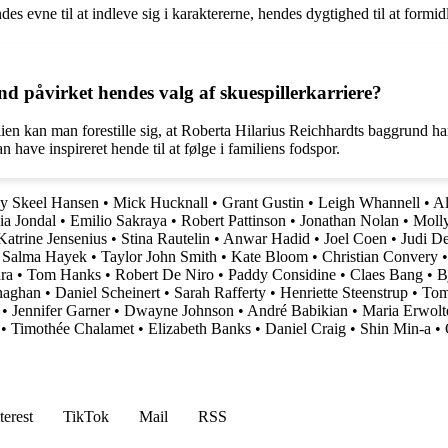
s evne til at indleve sig i karaktererne, hendes dygtighed til at formidl
 påvirket hendes valg af skuespillerkarriere?
en kan man forestille sig, at Roberta Hilarius Reichhardts baggrund har s
n have inspireret hende til at følge i familiens fodspor.
y Skeel Hansen
•
Mick Hucknall
•
Grant Gustin
•
Leigh Whannell
•
Al
ia Jondal
•
Emilio Sakraya
•
Robert Pattinson
•
Jonathan Nolan
•
Molly
Katrine Jensenius
•
Stina Rautelin
•
Anwar Hadid
•
Joel Coen
•
Judi D
•
Salma Hayek
•
Taylor John Smith
•
Kate Bloom
•
Christian Convery
ra
•
Tom Hanks
•
Robert De Niro
•
Paddy Considine
•
Claes Bang
•
B
naghan
•
Daniel Scheinert
•
Sarah Rafferty
•
Henriette Steenstrup
•
Tom
•
Jennifer Garner
•
Dwayne Johnson
•
André Babikian
•
Maria Erwolt
•
Timothée Chalamet
•
Elizabeth Banks
•
Daniel Craig
•
Shin Min-a
•
terest
TikTok
Mail
RSS