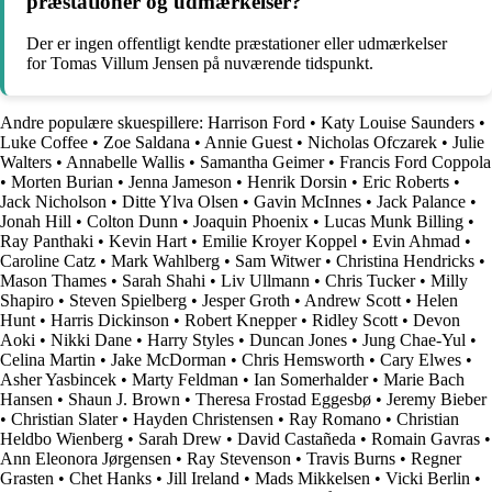
præstationer og udmærkelser?
Der er ingen offentligt kendte præstationer eller udmærkelser
for Tomas Villum Jensen på nuværende tidspunkt.
Andre populære skuespillere:
Harrison Ford
•
Katy Louise Saunders
•
Luke Coffee
•
Zoe Saldana
•
Annie Guest
•
Nicholas Ofczarek
•
Julie
Walters
•
Annabelle Wallis
•
Samantha Geimer
•
Francis Ford Coppola
•
Morten Burian
•
Jenna Jameson
•
Henrik Dorsin
•
Eric Roberts
•
Jack Nicholson
•
Ditte Ylva Olsen
•
Gavin McInnes
•
Jack Palance
•
Jonah Hill
•
Colton Dunn
•
Joaquin Phoenix
•
Lucas Munk Billing
•
Ray Panthaki
•
Kevin Hart
•
Emilie Kroyer Koppel
•
Evin Ahmad
•
Caroline Catz
•
Mark Wahlberg
•
Sam Witwer
•
Christina Hendricks
•
Mason Thames
•
Sarah Shahi
•
Liv Ullmann
•
Chris Tucker
•
Milly
Shapiro
•
Steven Spielberg
•
Jesper Groth
•
Andrew Scott
•
Helen
Hunt
•
Harris Dickinson
•
Robert Knepper
•
Ridley Scott
•
Devon
Aoki
•
Nikki Dane
•
Harry Styles
•
Duncan Jones
•
Jung Chae-Yul
•
Celina Martin
•
Jake McDorman
•
Chris Hemsworth
•
Cary Elwes
•
Asher Yasbincek
•
Marty Feldman
•
Ian Somerhalder
•
Marie Bach
Hansen
•
Shaun J. Brown
•
Theresa Frostad Eggesbø
•
Jeremy Bieber
•
Christian Slater
•
Hayden Christensen
•
Ray Romano
•
Christian
Heldbo Wienberg
•
Sarah Drew
•
David Castañeda
•
Romain Gavras
•
Ann Eleonora Jørgensen
•
Ray Stevenson
•
Travis Burns
•
Regner
Grasten
•
Chet Hanks
•
Jill Ireland
•
Mads Mikkelsen
•
Vicki Berlin
•