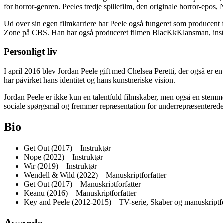
for horror-genren. Peeles tredje spillefilm, den originale horror-epo
Ud over sin egen filmkarriere har Peele også fungeret som producent
Zone på CBS. Han har også produceret filmen BlacKkKlansman, instrue
Personligt liv
I april 2016 blev Jordan Peele gift med Chelsea Peretti, der også er 
har påvirket hans identitet og hans kunstneriske vision.
Jordan Peele er ikke kun en talentfuld filmskaber, men også en stemme
sociale spørgsmål og fremmer repræsentation for underrepræsenterede
Bio
Get Out (2017) – Instruktør
Nope (2022) – Instruktør
Wir (2019) – Instruktør
Wendell & Wild (2022) – Manuskriptforfatter
Get Out (2017) – Manuskriptforfatter
Keanu (2016) – Manuskriptforfatter
Key and Peele (2012-2015) – TV-serie, Skaber og manuskriptfo
Awards