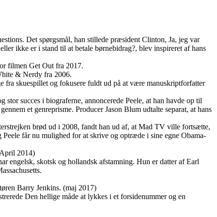
ions. Det spørgsmål, han stillede præsident Clinton, Ja, jeg var
ller ikke er i stand til at betale børnebidrag?, blev inspireret af hans
for filmen Get Out fra 2017.
hite & Nerdy fra 2006.
 fra skuespillet og fokusere fuldt ud på at være manuskriptforfatter
g stor succes i biograferne, annoncerede Peele, at han havde op til
er gennem et genreprisme. Producer Jason Blum udtalte separat, at hans
erstrejken brød ud i 2008, fandt han ud af, at Mad TV ville fortsætte,
 Peele får nu mulighed for at skrive og optræde i sine egne Obama-
April 2014)
ar engelsk, skotsk og hollandsk afstamning. Hun er datter af Earl
Massachusetts.
tøren Barry Jenkins. (maj 2017)
strerede Den hellige måde at lykkes i et forsidenummer og en