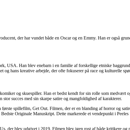
 og producent, der har vundet både en Oscar og en Emmy. Han er også 
k, USA. Han blev enebarn i en familie af forskellige etniske baggrunde
tet og hans kreative arbejde, der ofte fokuserer på race og kulturelle sp
ndt komiker og skuespiller. Han er bedst kendt for sin rolle som medv
stor succes med sin skarpe satire og mangfoldighed af karakterer.
ørste spillefilm, Get Out. Filmen, der er en blanding af horror og satir
edste Originale Manuskript. Dette markerede et vendepunkt i Peeles ka
Us, der blev udgivet i 2019. Filmen blev igen rost af både kritikere o