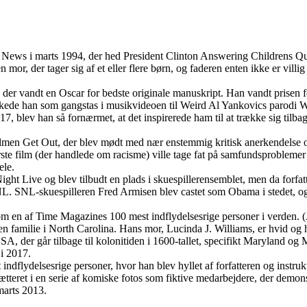
News i marts 1994, der hed President Clinton Answering Childrens Quest
or, der tager sig af et eller flere børn, og faderen enten ikke er villig e
 der vandt en Oscar for bedste originale manuskript. Han vandt prisen 
e han som gangstas i musikvideoen til Weird Al Yankovics parodi W
 blev han så fornærmet, at det inspirerede ham til at trække sig tilbage
efilmen Get Out, der blev mødt med nær enstemmig kritisk anerkendelse o
første film (der handlede om racisme) ville tage fat på samfundsproblem
ele.
ght Live og blev tilbudt en plads i skuespillerensemblet, men da forfatt
L. SNL-skuespilleren Fred Armisen blev castet som Obama i stedet, og
en af Time Magazines 100 mest indflydelsesrige personer i verden. (
 familie i North Carolina. Hans mor, Lucinda J. Williams, er hvid og h
, der går tilbage til kolonitiden i 1600-tallet, specifikt Maryland og 
i 2017.
flydelsesrige personer, hvor han blev hyllet af forfatteren og instruk
teret i en serie af komiske fotos som fiktive medarbejdere, der demon
marts 2013.