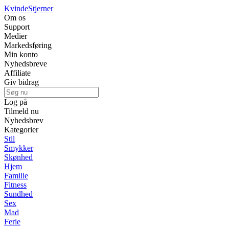
Kvinde
Stjerner
Om os
Support
Medier
Markedsføring
Min konto
Nyhedsbreve
Affiliate
Giv bidrag
Log på
Tilmeld nu
Nyhedsbrev
Kategorier
Stil
Smykker
Skønhed
Hjem
Familie
Fitness
Sundhed
Sex
Mad
Ferie