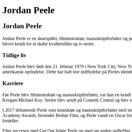
Jordan Peele
Jordan Peele
Jordan Peele er en skuespiller, filminstruktør, manuskriptforfatter
blevet kendt for at skabe kvalitetsfilm og tv-serier.
Tidlige liv
Jordan Peele blev født den 21. februar 1979 i New York City, New Yor
amerikansk oprindelse. Dette har haft stor indflydelse på Peeles identi
Karriere
Før Peele blev filminstruktør og manuskriptforfatter, var han en ke
Keegan-Michael Key. Serien blev sendt på Comedy Central og blev en 
I 2017 debuterede Peele som instruktør og manuskriptforfatter med sin f
Academy Awards, herunder Bedste Film, og Peele vandt en Oscar for B
fortæller.
Efter succesen med Get Out fulgte Peele op med sin anden spillefilm, 