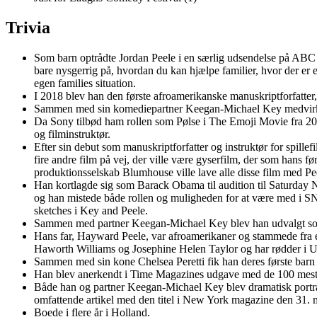
Trivia
Som barn optrådte Jordan Peele i en særlig udsendelse på ABC 
bare nysgerrig på, hvordan du kan hjælpe familier, hvor der er en m
egen families situation.
I 2018 blev han den første afroamerikanske manuskriptforfatter,
Sammen med sin komediepartner Keegan-Michael Key medvirked
Da Sony tilbød ham rollen som Pølse i The Emoji Movie fra 2017,
og filminstruktør.
Efter sin debut som manuskriptforfatter og instruktør for spill
fire andre film på vej, der ville være gyserfilm, der som hans 
produktionsselskab Blumhouse ville lave alle disse film med Pe
Han kortlagde sig som Barack Obama til audition til Saturday Ni
og han mistede både rollen og muligheden for at være med i SN
sketches i Key and Peele.
Sammen med partner Keegan-Michael Key blev han udvalgt som 
Hans far, Hayward Peele, var afroamerikaner og stammede fra en
Haworth Williams og Josephine Helen Taylor og har rødder i USA
Sammen med sin kone Chelsea Peretti fik han deres første barn 
Han blev anerkendt i Time Magazines udgave med de 100 mest ind
Både han og partner Keegan-Michael Key blev dramatisk portræt
omfattende artikel med den titel i New York magazine den 31. 
Boede i flere år i Holland.