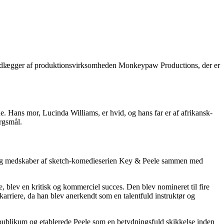
grundlægger af produktionsvirksomheden Monkeypaw Productions, der er
. Hans mor, Lucinda Williams, er hvid, og hans far er af afrikansk-
ørgsmål.
ært og medskaber af sketch-komedieserien Key & Peele sammen med
e, blev en kritisk og kommerciel succes. Den blev nomineret til fire
rriere, da han blev anerkendt som en talentfuld instruktør og
g publikum og etablerede Peele som en betydningsfuld skikkelse inden