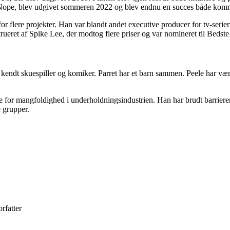
s, Nope, blev udgivet sommeren 2022 og blev endnu en succes både komme
 for flere projekter. Han var blandt andet executive producer for tv-s
ret af Spike Lee, der modtog flere priser og var nomineret til Bedst
en kendt skuespiller og komiker. Parret har et barn sammen. Peele har v
 for mangfoldighed i underholdningsindustrien. Han har brudt barrierer
 grupper.
rfatter