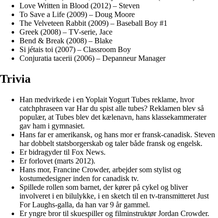
Love Written in Blood (2012) – Steven
To Save a Life (2009) – Doug Moore
The Velveteen Rabbit (2009) – Baseball Boy #1
Greek (2008) – TV-serie, Jace
Bend & Break (2008) – Blake
Si jétais toi (2007) – Classroom Boy
Conjuratia tacerii (2006) – Depanneur Manager
Trivia
Han medvirkede i en Yoplait Yogurt Tubes reklame, hvor
catchphraseen var Har du spist alle tubes? Reklamen blev så
populær, at Tubes blev det kælenavn, hans klassekammerater
gav ham i gymnasiet.
Hans far er amerikansk, og hans mor er fransk-canadisk. Steven
har dobbelt statsborgerskab og taler både fransk og engelsk.
Er bidragyder til Fox News.
Er forlovet (marts 2012).
Hans mor, Francine Crowder, arbejder som stylist og
kostumedesigner inden for canadisk tv.
Spillede rollen som barnet, der kører på cykel og bliver
involveret i en bilulykke, i en sketch til en tv-transmitteret Just
For Laughs-galla, da han var 9 år gammel.
Er yngre bror til skuespiller og filminstruktør Jordan Crowder.