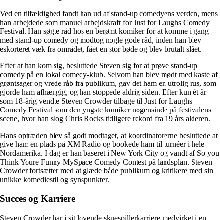
Ved en tilfældighed fandt han ud af stand-up comedyens verden, mens
han arbejdede som manuel arbejdskraft for Just for Laughs Comedy
Festival. Han søgte råd hos en berømt komiker for at komme i gang
med stand-up comedy og modtog nogle gode råd, inden han blev
eskorteret væk fra området, fået en stor bøde og blev brutalt slået.
Efter at han kom sig, besluttede Steven sig for at prøve stand-up
comedy på en lokal comedy-klub. Selvom han blev mødt med kaste af
grøntsager og vrede råb fra publikum, gav det ham en utrolig rus, som
gjorde ham afhængig, og han stoppede aldrig siden. Efter kun ét år
som 18-årig vendte Steven Crowder tilbage til Just for Laughs
Comedy Festival som den yngste komiker nogensinde på festivalens
scene, hvor han slog Chris Rocks tidligere rekord fra 19 års alderen.
Hans optræden blev så godt modtaget, at koordinatorerne besluttede at
give ham en plads på XM Radio og bookede ham til turnéer i hele
Nordamerika. I dag er han baseret i New York City og vandt af So you
Think Youre Funny MySpace Comedy Contest på landsplan. Steven
Crowder fortsætter med at glæde både publikum og kritikere med sin
unikke komediestil og synspunkter.
Succes og Karriere
Steven Crowder har i sit lovende skuespillerkarriere medvirket i en