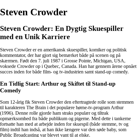
Steven Crowder
Steven Crowder: En Dygtig Skuespiller
med en Unik Karriere
Steven Crowder er en amerikansk skuespiller, komiker og politisk
kommentator, der har gjort sig bemærket både på scenen og på
skærmen. Født den 7. juli 1987 i Grosse Pointe, Michigan, USA,
voksede Crowder op i Quebec, Canada. Han har gennem årene opnået
succes inden for både film- og tv-industrien samt stand-up comedy.
En Tidlig Start: Arthur og Skiftet til Stand-up
Comedy
Som 12-årig fik Steven Crowder den eftertragtede rolle som stemmen
til karakteren The Brain i det populære børne-tv-program Arthur
(1996). Denne rolle gjorde ham straks populær og tiltrak
opmærksomhed fra både publikum og pigerne. Med dette i tankerne
fortsatte han med at arbejde inden for skuespil (både stemme, tv og
film) indtil han indså, at han ikke længere var den søde baby, som
Public Broadcasting var blevet vant til at elske.