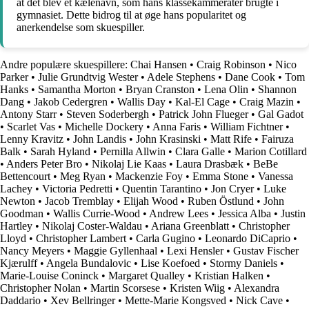
at det blev et kælenavn, som hans klassekammerater brugte i
gymnasiet. Dette bidrog til at øge hans popularitet og
anerkendelse som skuespiller.
Andre populære skuespillere:
Chai Hansen
•
Craig Robinson
•
Nico
Parker
•
Julie Grundtvig Wester
•
Adele Stephens
•
Dane Cook
•
Tom
Hanks
•
Samantha Morton
•
Bryan Cranston
•
Lena Olin
•
Shannon
Dang
•
Jakob Cedergren
•
Wallis Day
•
Kal-El Cage
•
Craig Mazin
•
Antony Starr
•
Steven Soderbergh
•
Patrick John Flueger
•
Gal Gadot
•
Scarlet Vas
•
Michelle Dockery
•
Anna Faris
•
William Fichtner
•
Lenny Kravitz
•
John Landis
•
John Krasinski
•
Matt Rife
•
Fairuza
Balk
•
Sarah Hyland
•
Pernilla Allwin
•
Clara Galle
•
Marion Cotillard
•
Anders Peter Bro
•
Nikolaj Lie Kaas
•
Laura Drasbæk
•
BeBe
Bettencourt
•
Meg Ryan
•
Mackenzie Foy
•
Emma Stone
•
Vanessa
Lachey
•
Victoria Pedretti
•
Quentin Tarantino
•
Jon Cryer
•
Luke
Newton
•
Jacob Tremblay
•
Elijah Wood
•
Ruben Östlund
•
John
Goodman
•
Wallis Currie-Wood
•
Andrew Lees
•
Jessica Alba
•
Justin
Hartley
•
Nikolaj Coster-Waldau
•
Ariana Greenblatt
•
Christopher
Lloyd
•
Christopher Lambert
•
Carla Gugino
•
Leonardo DiCaprio
•
Nancy Meyers
•
Maggie Gyllenhaal
•
Lexi Hensler
•
Gustav Fischer
Kjærulff
•
Angela Bundalovic
•
Lise Koefoed
•
Stormy Daniels
•
Marie-Louise Coninck
•
Margaret Qualley
•
Kristian Halken
•
Christopher Nolan
•
Martin Scorsese
•
Kristen Wiig
•
Alexandra
Daddario
•
Xev Bellringer
•
Mette-Marie Kongsved
•
Nick Cave
•