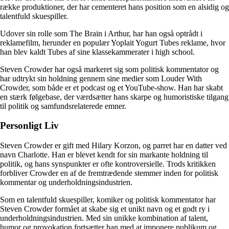
række produktioner, der har cementeret hans position som en alsidig og
talentfuld skuespiller.
Udover sin rolle som The Brain i Arthur, har han også optrådt i
reklamefilm, herunder en populær Yoplait Yogurt Tubes reklame, hvor
han blev kaldt Tubes af sine klassekammerater i high school.
Steven Crowder har også markeret sig som politisk kommentator og
har udtrykt sin holdning gennem sine medier som Louder With
Crowder, som både er et podcast og et YouTube-show. Han har skabt
en stærk følgebase, der værdsætter hans skarpe og humoristiske tilgang
til politik og samfundsrelaterede emner.
Personligt Liv
Steven Crowder er gift med Hilary Korzon, og parret har en datter ved
navn Charlotte. Han er blevet kendt for sin markante holdning til
politik, og hans synspunkter er ofte kontroversielle. Trods kritikken
forbliver Crowder en af ​​de fremtrædende stemmer inden for politisk
kommentar og underholdningsindustrien.
Som en talentfuld skuespiller, komiker og politisk kommentator har
Steven Crowder formået at skabe sig et unikt navn og et godt ry i
underholdningsindustrien. Med sin unikke kombination af talent,
humor og provokation fortsætter han med at imponere publikum og