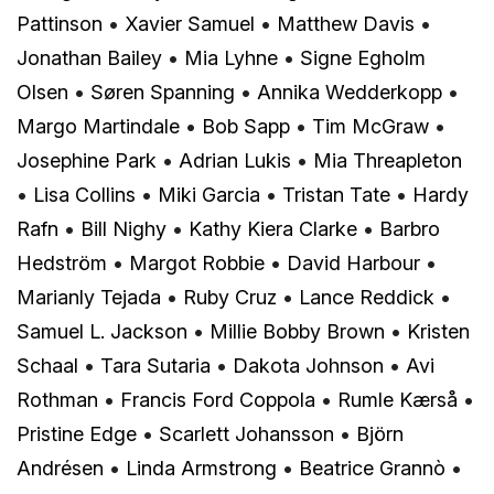
Pattinson
•
Xavier Samuel
•
Matthew Davis
•
Jonathan Bailey
•
Mia Lyhne
•
Signe Egholm
Olsen
•
Søren Spanning
•
Annika Wedderkopp
•
Margo Martindale
•
Bob Sapp
•
Tim McGraw
•
Josephine Park
•
Adrian Lukis
•
Mia Threapleton
•
Lisa Collins
•
Miki Garcia
•
Tristan Tate
•
Hardy
Rafn
•
Bill Nighy
•
Kathy Kiera Clarke
•
Barbro
Hedström
•
Margot Robbie
•
David Harbour
•
Marianly Tejada
•
Ruby Cruz
•
Lance Reddick
•
Samuel L. Jackson
•
Millie Bobby Brown
•
Kristen
Schaal
•
Tara Sutaria
•
Dakota Johnson
•
Avi
Rothman
•
Francis Ford Coppola
•
Rumle Kærså
•
Pristine Edge
•
Scarlett Johansson
•
Björn
Andrésen
•
Linda Armstrong
•
Beatrice Grannò
•