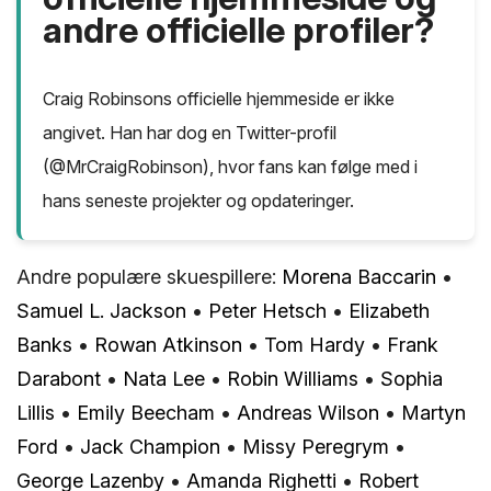
andre officielle profiler?
Craig Robinsons officielle hjemmeside er ikke
angivet. Han har dog en Twitter-profil
(@MrCraigRobinson), hvor fans kan følge med i
hans seneste projekter og opdateringer.
Andre populære skuespillere:
Morena Baccarin
•
Samuel L. Jackson
•
Peter Hetsch
•
Elizabeth
Banks
•
Rowan Atkinson
•
Tom Hardy
•
Frank
Darabont
•
Nata Lee
•
Robin Williams
•
Sophia
Lillis
•
Emily Beecham
•
Andreas Wilson
•
Martyn
Ford
•
Jack Champion
•
Missy Peregrym
•
George Lazenby
•
Amanda Righetti
•
Robert