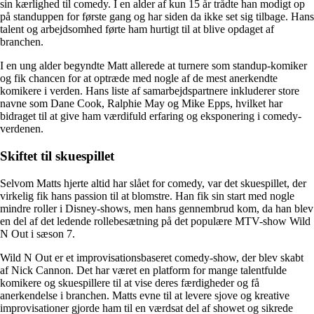
sin kærlighed til comedy. I en alder af kun 15 år trådte han modigt op
på standuppen for første gang og har siden da ikke set sig tilbage. Hans
talent og arbejdsomhed førte ham hurtigt til at blive opdaget af
branchen.
I en ung alder begyndte Matt allerede at turnere som standup-komiker
og fik chancen for at optræde med nogle af de mest anerkendte
komikere i verden. Hans liste af samarbejdspartnere inkluderer store
navne som Dane Cook, Ralphie May og Mike Epps, hvilket har
bidraget til at give ham værdifuld erfaring og eksponering i comedy-
verdenen.
Skiftet til skuespillet
Selvom Matts hjerte altid har slået for comedy, var det skuespillet, der
virkelig fik hans passion til at blomstre. Han fik sin start med nogle
mindre roller i Disney-shows, men hans gennembrud kom, da han blev
en del af det ledende rollebesætning på det populære MTV-show Wild
N Out i sæson 7.
Wild N Out er et improvisationsbaseret comedy-show, der blev skabt
af Nick Cannon. Det har været en platform for mange talentfulde
komikere og skuespillere til at vise deres færdigheder og få
anerkendelse i branchen. Matts evne til at levere sjove og kreative
improvisationer gjorde ham til en værdsat del af showet og sikrede