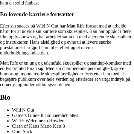
ham en solid fanbase.
En lovende karriere fortsætter
Efter sin succes på Wild N Out har Matt Rife fortsat med at arbejde
hårdt for at udvide sin karriere som skuespiller. Han har optrådt i flere
film og tv-shows og har arbejdet sammen med anerkendte skuespillere
og instruktører. Hans alsidighed og evne til at levere stærke
præstationer har gjort ham til et eftertragtet navn i
underholdningsindustrien.
Matt Rife er en ung og talentfuld skuespiller og standup-komiker med
en lys fremtid foran sig. Med sin charmerende personlighed, sjove
humor og imponerende skuespilfærdigheder fortsætter han med at
begejstre publikum over hele verden og efterlader et varigt indtryk på
comedy- og underholdningsverdenen.
Bio
Wild N Out
Gamers Guide für so ziemlich alles
WTH: Welcome to Howler
Clash of Karts Mario Kart 8
Dont Suck