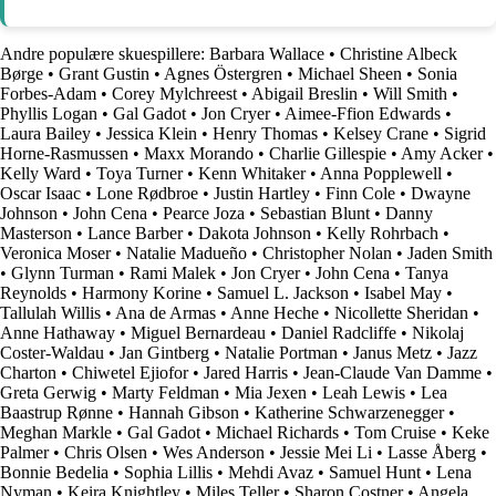
Andre populære skuespillere:
Barbara Wallace
•
Christine Albeck
Børge
•
Grant Gustin
•
Agnes Östergren
•
Michael Sheen
•
Sonia
Forbes-Adam
•
Corey Mylchreest
•
Abigail Breslin
•
Will Smith
•
Phyllis Logan
•
Gal Gadot
•
Jon Cryer
•
Aimee-Ffion Edwards
•
Laura Bailey
•
Jessica Klein
•
Henry Thomas
•
Kelsey Crane
•
Sigrid
Horne-Rasmussen
•
Maxx Morando
•
Charlie Gillespie
•
Amy Acker
•
Kelly Ward
•
Toya Turner
•
Kenn Whitaker
•
Anna Popplewell
•
Oscar Isaac
•
Lone Rødbroe
•
Justin Hartley
•
Finn Cole
•
Dwayne
Johnson
•
John Cena
•
Pearce Joza
•
Sebastian Blunt
•
Danny
Masterson
•
Lance Barber
•
Dakota Johnson
•
Kelly Rohrbach
•
Veronica Moser
•
Natalie Madueño
•
Christopher Nolan
•
Jaden Smith
•
Glynn Turman
•
Rami Malek
•
Jon Cryer
•
John Cena
•
Tanya
Reynolds
•
Harmony Korine
•
Samuel L. Jackson
•
Isabel May
•
Tallulah Willis
•
Ana de Armas
•
Anne Heche
•
Nicollette Sheridan
•
Anne Hathaway
•
Miguel Bernardeau
•
Daniel Radcliffe
•
Nikolaj
Coster-Waldau
•
Jan Gintberg
•
Natalie Portman
•
Janus Metz
•
Jazz
Charton
•
Chiwetel Ejiofor
•
Jared Harris
•
Jean-Claude Van Damme
•
Greta Gerwig
•
Marty Feldman
•
Mia Jexen
•
Leah Lewis
•
Lea
Baastrup Rønne
•
Hannah Gibson
•
Katherine Schwarzenegger
•
Meghan Markle
•
Gal Gadot
•
Michael Richards
•
Tom Cruise
•
Keke
Palmer
•
Chris Olsen
•
Wes Anderson
•
Jessie Mei Li
•
Lasse Åberg
•
Bonnie Bedelia
•
Sophia Lillis
•
Mehdi Avaz
•
Samuel Hunt
•
Lena
Nyman
•
Keira Knightley
•
Miles Teller
•
Sharon Costner
•
Angela