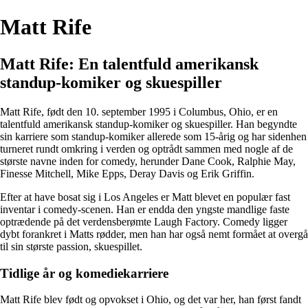
Matt Rife
Matt Rife: En talentfuld amerikansk
standup-komiker og skuespiller
Matt Rife, født den 10. september 1995 i Columbus, Ohio, er en
talentfuld amerikansk standup-komiker og skuespiller. Han begyndte
sin karriere som standup-komiker allerede som 15-årig og har sidenhen
turneret rundt omkring i verden og optrådt sammen med nogle af de
største navne inden for comedy, herunder Dane Cook, Ralphie May,
Finesse Mitchell, Mike Epps, Deray Davis og Erik Griffin.
Efter at have bosat sig i Los Angeles er Matt blevet en populær fast
inventar i comedy-scenen. Han er endda den yngste mandlige faste
optrædende på det verdensberømte Laugh Factory. Comedy ligger
dybt forankret i Matts rødder, men han har også nemt formået at overgå
til sin største passion, skuespillet.
Tidlige år og komediekarriere
Matt Rife blev født og opvokset i Ohio, og det var her, han først fandt