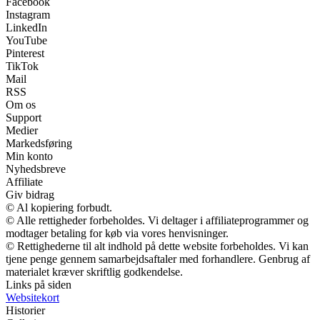
Facebook
Instagram
LinkedIn
YouTube
Pinterest
TikTok
Mail
RSS
Om os
Support
Medier
Markedsføring
Min konto
Nyhedsbreve
Affiliate
Giv bidrag
© Al kopiering forbudt.
© Alle rettigheder forbeholdes. Vi deltager i affiliateprogrammer og
modtager betaling for køb via vores henvisninger.
© Rettighederne til alt indhold på dette website forbeholdes. Vi kan
tjene penge gennem samarbejdsaftaler med forhandlere. Genbrug af
materialet kræver skriftlig godkendelse.
Links på siden
Websitekort
Historier