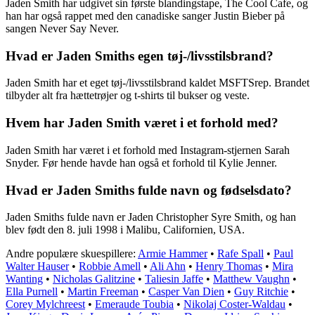
Jaden Smith har udgivet sin første blandingstape, The Cool Cafe, og
han har også rappet med den canadiske sanger Justin Bieber på
sangen Never Say Never.
Hvad er Jaden Smiths egen tøj-/livsstilsbrand?
Jaden Smith har et eget tøj-/livsstilsbrand kaldet MSFTSrep. Brandet
tilbyder alt fra hættetrøjer og t-shirts til bukser og veste.
Hvem har Jaden Smith været i et forhold med?
Jaden Smith har været i et forhold med Instagram-stjernen Sarah
Snyder. Før hende havde han også et forhold til Kylie Jenner.
Hvad er Jaden Smiths fulde navn og fødselsdato?
Jaden Smiths fulde navn er Jaden Christopher Syre Smith, og han
blev født den 8. juli 1998 i Malibu, Californien, USA.
Andre populære skuespillere:
Armie Hammer
•
Rafe Spall
•
Paul
Walter Hauser
•
Robbie Amell
•
Ali Ahn
•
Henry Thomas
•
Mira
Wanting
•
Nicholas Galitzine
•
Taliesin Jaffe
•
Matthew Vaughn
•
Ella Purnell
•
Martin Freeman
•
Casper Van Dien
•
Guy Ritchie
•
Corey Mylchreest
•
Emeraude Toubia
•
Nikolaj Coster-Waldau
•