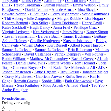
Joey King
•
Denis Leary
•
Arón Piper
•
Damson Idris
•
Sophia
Lillis
•
Trevor Tordjman
•
Kumail Nanjiani
•
Emma Watson
•
Emily
Ratajkowski
•
David Tennant
•
Ana de Armas
•
Irina Shayk
•
Edward Norton
•
Elliot Page
•
Corey Mylchreest
•
Sofie Kaufmanas
•
Thit Aaberg
•
Julie Zangenberg
•
Margot Robbie
•
Lisa Hogan
•
Roberto Benigni
•
Ben Stiller
•
Harris Dickinson
•
Henry Cavill
•
Katee Sackhoff
•
Hugh Dancy
•
Anna Friel
•
Penélope Cruz
•
Virginie Ledoyen
•
Ken Vedsegaard
•
James Phelps
•
Nancy Simon
•
Levan Saginashvili
•
Barbara Bach
•
Tanner Buchanan
•
Brittany
Ashton Holmes
•
Cæcilie Nordgreen
•
Karsten Johansson
•
Bobby
Cannavale
•
Willem Dafoe
•
Kurt Russell
•
Albert Rosin Harson
•
Samuel L. Jackson
•
Samuel L. Jackson
•
Britt Robertson
•
Matthias
Schoenaerts
•
David Castañeda
•
Patrick Dempsey
•
Will Poulter
•
Robin Williams
•
Matthew McConaughey
•
Rachel Covey
•
Alanah
Pearce
•
Daniel Day-Lewis
•
Perdita Weeks
•
Tom Holland
•
Sofie
Torp
•
Cameron Boyce
•
Daniel Radcliffe
•
Mahershala Ali
•
J.D.
•
Jesper Christensen
•
Antje Utgaard
•
Troy Kotsur
•
Jonathan Majors
•
Corey Mylchreest
•
Gabrielle Anwar
•
Rufus Sewell
•
Kal-El
Cage
•
Romain Gavras
•
Sophia Lillis
•
Park Chan-wook
•
Faye
Marsay
•
Sera Kutlubey
•
Pilou Asbæk
•
Arnaud Viard
•
Teo Yoo
•
Andre Braugher
Kvinde
Stjerner
Del og vær venlig
X