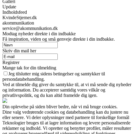
Galleri
Update
Indholdsfeed
KvindeStjerner.dk
akommunikation
service@akommunikation.dk
Modtag nyheder direkte i din indbakke
Få inspiration, viden og små genveje direkte i din indbakke.
Skriv din mail her
Registrer
Mange tak for din tilmelding
Jeg tilslutter mig sidens betingelser og samtykker til
persondatabehandling.
Ved at tilmelde dig giver du samtykke til, at vi må sende dig nyheder
og information. Du accepterer samtidig vores vilkår og
privatlivspolitik, og du kan altid framelde dig igen.
Din oplevelse på siden bliver bedre, når vi må bruge cookies.
Dine valg vedrørende cookies og databehandling kan du justere nu
eller senere. Vi deler oplysninger med partnere til forskellige formål
Teknologier bruges til at lagre information og levere personaliserede
reklamer og indhold. Vi opretter og benytter profiler, måler resultater
og analyserer brugeradfærd til videreudvikling af funktioner