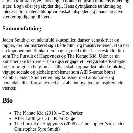
at man kun skal lyve, hvis nogen holder en pistol mod ens hoved og
siger: Løgn eller jeg skyder dig.. Hans dybtgående tænkning og
interesse for matematik og videnskab afspejler sig i hans kreative
værker og tilgang til livet.
Sammenfatning
Jaden Smith er en talentfuld skuespiller, danser, sangskriver og
rapper, der har markeret sig i både film- og musikverdenen. Han har
en imponerende filmkarriere bag sig med roller i succesfulde film
som The Pursuit of Happyness og The Karate Kid. Udover sin
kunstneriske karriere er han også engageret i velgørenhedsarbejde
og har brugt sin berømmelse til at skabe opmærksomhed omkring
vigtige sociale og globale problemer som AIDS-ramte børn i
Zambia. Jaden Smith er en ung kunstner med ambitioner og
potentiale til at fortsætte med at skabe innovative og inspirerende
værker.
Bio
The Karate Kid (2010) – Dre Parker
After Earth (2013) – Kitai Raige
The Pursuit of Happyness (2006) – Christopher (som Jaden
Christopher Syre Smith)