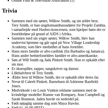
Online Film & Television Association (1)
Trivia
Sammen med sin søster, Willow Smith, og sin ældre bror,
Trey Smith, er han ungdomsambassadører for Projekt Zambia,
i samarbejde med Hasbro-koncernen, som hjælper børn der er
forældreløse på grund af AIDS i Afrika.
Sammen med sin yngre søster, Willow Smith, blev han
undervist hjemme og går også på New Village Leadership
Academy, som blev medstiftet af hans forældre.
Hans mors familie er afro-caribisk (fra Barbados og Jamaica).
Hans andre bedsteforældres familier er afro-amerikanske.
Søn af Will Smith og Jada Pinkett Smith. Han er opkaldt efter
sin mor.
Er skuespiller, rapper, sangskriver og danser.
Lillehalvbror til Trey Smith.
Ældre bror til Willow Smith, der er opkaldt efter deres far.
Nevø til Caleeb Pinkett. Barnebarn til Adrienne Banfield-
Jones.
Medvirkede i en Louis Vuitton reklame sammen med de
kvindelige modeller Rianne van Rompaey, Jean Campbell og
Sarah Brannon. Jaden havde en nederdel på.
Født nøjagtig samme dag som Maya Hawke.
Født kl. 16.00 (PDT).