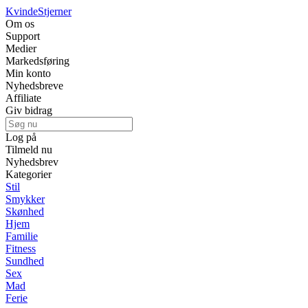
Kvinde
Stjerner
Om os
Support
Medier
Markedsføring
Min konto
Nyhedsbreve
Affiliate
Giv bidrag
Log på
Tilmeld nu
Nyhedsbrev
Kategorier
Stil
Smykker
Skønhed
Hjem
Familie
Fitness
Sundhed
Sex
Mad
Ferie