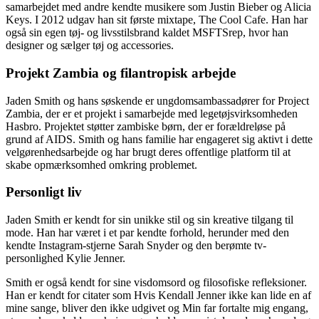
samarbejdet med andre kendte musikere som Justin Bieber og Alicia
Keys. I 2012 udgav han sit første mixtape, The Cool Cafe. Han har
også sin egen tøj- og livsstilsbrand kaldet MSFTSrep, hvor han
designer og sælger tøj og accessories.
Projekt Zambia og filantropisk arbejde
Jaden Smith og hans søskende er ungdomsambassadører for Project
Zambia, der er et projekt i samarbejde med legetøjsvirksomheden
Hasbro. Projektet støtter zambiske børn, der er forældreløse på
grund af AIDS. Smith og hans familie har engageret sig aktivt i dette
velgørenhedsarbejde og har brugt deres offentlige platform til at
skabe opmærksomhed omkring problemet.
Personligt liv
Jaden Smith er kendt for sin unikke stil og sin kreative tilgang til
mode. Han har været i et par kendte forhold, herunder med den
kendte Instagram-stjerne Sarah Snyder og den berømte tv-
personlighed Kylie Jenner.
Smith er også kendt for sine visdomsord og filosofiske refleksioner.
Han er kendt for citater som Hvis Kendall Jenner ikke kan lide en af
mine sange, bliver den ikke udgivet og Min far fortalte mig engang,