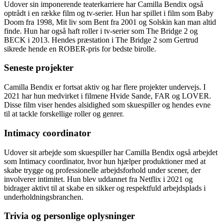
Udover sin imponerende teaterkarriere har Camilla Bendix også
optrådt i en række film og tv-serier. Hun har spillet i film som Baby
Doom fra 1998, Mit liv som Bent fra 2001 og Solskin kan man altid
finde. Hun har også haft roller i tv-serier som The Bridge 2 og
BECK i 2013. Hendes præstation i The Bridge 2 som Gertrud
sikrede hende en ROBER-pris for bedste birolle.
Seneste projekter
Camilla Bendix er fortsat aktiv og har flere projekter undervejs. I
2021 har hun medvirket i filmene Hvide Sande, FAR og LOVER.
Disse film viser hendes alsidighed som skuespiller og hendes evne
til at tackle forskellige roller og genrer.
Intimacy coordinator
Udover sit arbejde som skuespiller har Camilla Bendix også arbejdet
som Intimacy coordinator, hvor hun hjælper produktioner med at
skabe trygge og professionelle arbejdsforhold under scener, der
involverer intimitet. Hun blev uddannet fra Netflix i 2021 og
bidrager aktivt til at skabe en sikker og respektfuld arbejdsplads i
underholdningsbranchen.
Trivia og personlige oplysninger