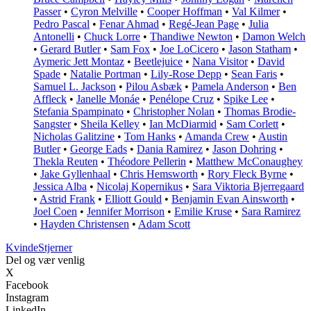
Passer
•
Cyron Melville
•
Cooper Hoffman
•
Val Kilmer
•
Pedro Pascal
•
Fenar Ahmad
•
Regé-Jean Page
•
Julia
Antonelli
•
Chuck Lorre
•
Thandiwe Newton
•
Damon Welch
•
Gerard Butler
•
Sam Fox
•
Joe LoCicero
•
Jason Statham
•
Aymeric Jett Montaz
•
Beetlejuice
•
Nana Visitor
•
David
Spade
•
Natalie Portman
•
Lily-Rose Depp
•
Sean Faris
•
Samuel L. Jackson
•
Pilou Asbæk
•
Pamela Anderson
•
Ben
Affleck
•
Janelle Monáe
•
Penélope Cruz
•
Spike Lee
•
Stefania Spampinato
•
Christopher Nolan
•
Thomas Brodie-
Sangster
•
Sheila Kelley
•
Ian McDiarmid
•
Sam Corlett
•
Nicholas Galitzine
•
Tom Hanks
•
Amanda Crew
•
Austin
Butler
•
George Eads
•
Dania Ramirez
•
Jason Dohring
•
Thekla Reuten
•
Théodore Pellerin
•
Matthew McConaughey
•
Jake Gyllenhaal
•
Chris Hemsworth
•
Rory Fleck Byrne
•
Jessica Alba
•
Nicolaj Kopernikus
•
Sara Viktoria Bjerregaard
•
Astrid Frank
•
Elliott Gould
•
Benjamin Evan Ainsworth
•
Joel Coen
•
Jennifer Morrison
•
Emilie Kruse
•
Sara Ramirez
•
Hayden Christensen
•
Adam Scott
Kvinde
Stjerner
Del og vær venlig
X
Facebook
Instagram
LinkedIn