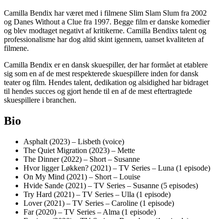
Camilla Bendix har været med i filmene Slim Slam Slum fra 2002
og Danes Without a Clue fra 1997. Begge film er danske komedier
og blev modtaget negativt af kritikerne. Camilla Bendixs talent og
professionalisme har dog altid skint igennem, uanset kvaliteten af
filmene.
Camilla Bendix er en dansk skuespiller, der har formået at etablere
sig som en af de mest respekterede skuespillere inden for dansk
teater og film. Hendes talent, dedikation og alsidighed har bidraget
til hendes succes og gjort hende til en af de mest eftertragtede
skuespillere i branchen.
Bio
Asphalt (2023) – Lisbeth (voice)
The Quiet Migration (2023) – Mette
The Dinner (2022) – Short – Susanne
Hvor ligger Løkken? (2021) – TV Series – Luna (1 episode)
On My Mind (2021) – Short – Louise
Hvide Sande (2021) – TV Series – Susanne (5 episodes)
Try Hard (2021) – TV Series – Ulla (1 episode)
Lover (2021) – TV Series – Caroline (1 episode)
Far (2020) – TV Series – Alma (1 episode)