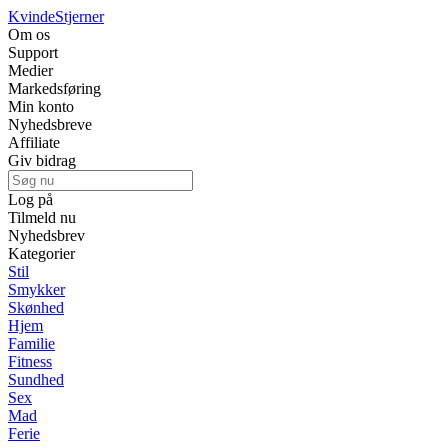
Kvinde
Stjerner
Om os
Support
Medier
Markedsføring
Min konto
Nyhedsbreve
Affiliate
Giv bidrag
Log på
Tilmeld nu
Nyhedsbrev
Kategorier
Stil
Smykker
Skønhed
Hjem
Familie
Fitness
Sundhed
Sex
Mad
Ferie