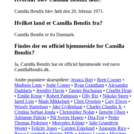
Camilla Bendix blev født den 20. februar 1971.
Hvilket land er Camilla Bendix fra?
Camilla Bendix er fra Danmark.
Findes der en officiel hjemmeside for Camilla
Bendix?
Ja, Camilla Bendix har en officiel hjemmeside ved navn
CamillaBendix.dk.
Andre populære skuespillere:
Jessica Biel
•
Brett Cooper
•
Madison Lintz
•
Jodie Comer
•
Ryan Grantham
•
Alexandra
Daddario
•
Jennifer Flavin
•
Tanner Buchanan
•
Charlbi Dean
•
Emilie Kruse
•
Robert Pattinson
•
Olly Rix
•
Nikolaj Steen
•
Jared Leto
•
Mads Mikkelsen
•
Chris Overton
•
Cary Elwes
•
Woody Harrelson
•
Jake Gyllenhaal
•
Charles Chaplin Jr.
•
Cristina Serban Ionda
•
Christopher Nolan
•
Jarnette Olsen
•
Adrianne Palicki
•
Pål Sverre Hagen
•
Dea Fog
•
Peder
Thomas Pedersen
•
Mercedes Kilmer
•
Julie Grundtvig
Wester
•
Felicity Jones
•
Carsten Eskelund
•
Angourie Rice
•
Bruce Campbell
•
Hayley Mills
•
Johnny Logan
•
Marchen