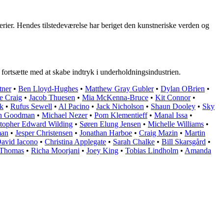
erier. Hendes tilstedeværelse har beriget den kunstneriske verden og
at fortsætte med at skabe indtryk i underholdningsindustrien.
tner
•
Ben Lloyd-Hughes
•
Matthew Gray Gubler
•
Dylan OBrien
•
e Craig
•
Jacob Thuesen
•
Mia McKenna-Bruce
•
Kit Connor
•
k
•
Rufus Sewell
•
Al Pacino
•
Jack Nicholson
•
Shaun Dooley
•
Sky
n Goodman
•
Michael Nezer
•
Pom Klementieff
•
Manal Issa
•
stopher Edward Wilding
•
Søren Elung Jensen
•
Michelle Williams
•
man
•
Jesper Christensen
•
Jonathan Harboe
•
Craig Mazin
•
Martin
avid Iacono
•
Christina Applegate
•
Sarah Chalke
•
Bill Skarsgård
•
 Thomas
•
Richa Moorjani
•
Joey King
•
Tobias Lindholm
•
Amanda