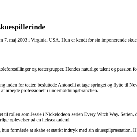
skuespillerinde
 den 7. maj 2003 i Virginia, USA. Hun er kendt for sin imponerende skues
 skoleforestillinger og teatergrupper. Hendes naturlige talent og passion 
g inden for teater, besluttede Antonelli at tage springet og flytte til N
r at arbejde professionelt i underholdningsbranchen.
tet til rollen som Jessie i Nickelodeon-serien Every Witch Way. Serie
rlige oplevelser på en hekseakademi.
 og hun formåede at skabe et stærkt indtryk med sin skuespilpræstation. H