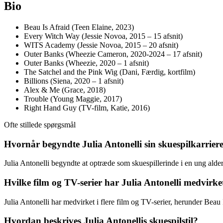
Bio
Beau Is Afraid (Teen Elaine, 2023)
Every Witch Way (Jessie Novoa, 2015 – 15 afsnit)
WITS Academy (Jessie Novoa, 2015 – 20 afsnit)
Outer Banks (Wheezie Cameron, 2020-2024 – 17 afsnit)
Outer Banks (Wheezie, 2020 – 1 afsnit)
The Satchel and the Pink Wig (Dani, Færdig, kortfilm)
Billions (Siena, 2020 – 1 afsnit)
Alex & Me (Grace, 2018)
Trouble (Young Maggie, 2017)
Right Hand Guy (TV-film, Katie, 2016)
Ofte stillede spørgsmål
Hvornår begyndte Julia Antonelli sin skuespilkarrier
Julia Antonelli begyndte at optræde som skuespillerinde i en ung alde
Hvilke film og TV-serier har Julia Antonelli medvirket
Julia Antonelli har medvirket i flere film og TV-serier, herunder B
Hvordan beskrives Julia Antonellis skuespilstil?