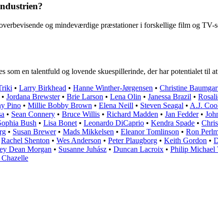
industrien?
re overbevisende og mindeværdige præstationer i forskellige film og TV-s
tes som en talentfuld og lovende skuespillerinde, der har potentialet til 
riki
•
Larry Birkhead
•
Hanne Winther-Jørgensen
•
Christine Baumgar
•
Jordana Brewster
•
Brie Larson
•
Lena Olin
•
Janessa Brazil
•
Rosali
y Pino
•
Millie Bobby Brown
•
Elena Neill
•
Steven Seagal
•
A.J. Coo
sa
•
Sean Connery
•
Bruce Willis
•
Richard Madden
•
Jan Fedder
•
Joh
Sophia Bush
•
Lisa Bonet
•
Leonardo DiCaprio
•
Kendra Spade
•
Chri
rg
•
Susan Brewer
•
Mads Mikkelsen
•
Eleanor Tomlinson
•
Ron Perl
•
Rachel Shenton
•
Wes Anderson
•
Peter Plaugborg
•
Keith Gordon
•
D
rey Dean Morgan
•
Susanne Juhász
•
Duncan Lacroix
•
Philip Michael
Chazelle