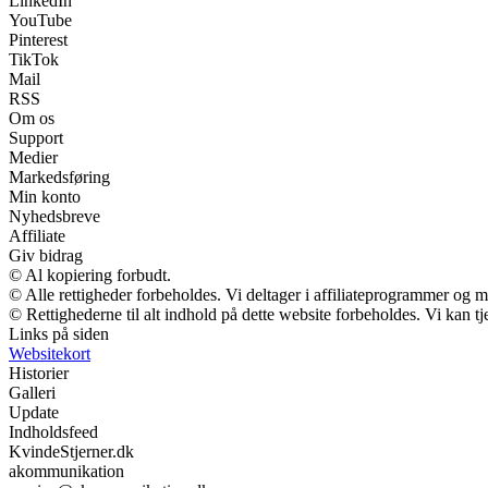
LinkedIn
YouTube
Pinterest
TikTok
Mail
RSS
Om os
Support
Medier
Markedsføring
Min konto
Nyhedsbreve
Affiliate
Giv bidrag
© Al kopiering forbudt.
© Alle rettigheder forbeholdes. Vi deltager i affiliateprogrammer og m
© Rettighederne til alt indhold på dette website forbeholdes. Vi kan 
Links på siden
Websitekort
Historier
Galleri
Update
Indholdsfeed
KvindeStjerner.dk
akommunikation