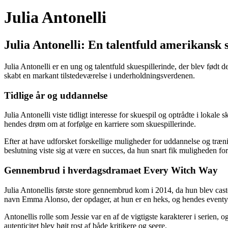
Julia Antonelli
Julia Antonelli: En talentfuld amerikansk 
Julia Antonelli er en ung og talentfuld skuespillerinde, der blev født
skabt en markant tilstedeværelse i underholdningsverdenen.
Tidlige år og uddannelse
Julia Antonelli viste tidligt interesse for skuespil og optrådte i lokale
hendes drøm om at forfølge en karriere som skuespillerinde.
Efter at have udforsket forskellige muligheder for uddannelse og trænin
beslutning viste sig at være en succes, da hun snart fik muligheden fo
Gennembrud i hverdagsdramaet Every Witch Way
Julia Antonellis første store gennembrud kom i 2014, da hun blev cas
navn Emma Alonso, der opdager, at hun er en heks, og hendes eventy
Antonellis rolle som Jessie var en af de vigtigste karakterer i serien,
autenticitet blev højt rost af både kritikere og seere.