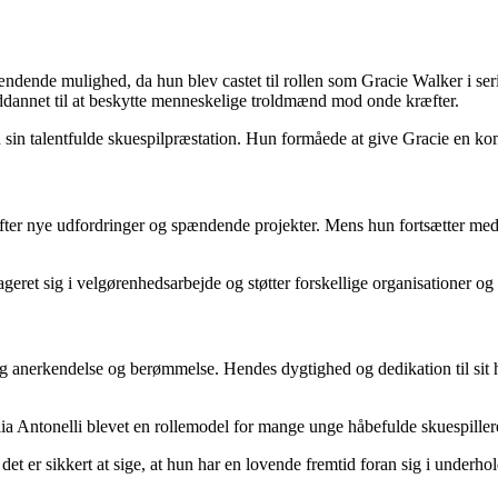
ændende mulighed, da hun blev castet til rollen som Gracie Walker i 
dannet til at beskytte menneskelige troldmænd mod onde kræfter.
in talentfulde skuespilpræstation. Hun formåede at give Gracie en komp
fter nye udfordringer og spændende projekter. Mens hun fortsætter med a
geret sig i velgørenhedsarbejde og støtter forskellige organisationer og 
elig anerkendelse og berømmelse. Hendes dygtighed og dedikation til sit
ia Antonelli blevet en rollemodel for mange unge håbefulde skuespiller
et er sikkert at sige, at hun har en lovende fremtid foran sig i underho