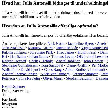
Hvad har Julia Antonelli bidraget til underholdnings
Julia Antonelli har bidraget til underholdningsindustrien ved at leve
underholdt publikum over hele verden.
Hvordan er Julia Antonellis offentlige opfattelse?
Julia Antonelli har generelt en positiv offentlig opfattelse. Hun betrag
Andre populære skuespillere:
Nick Nolte
•
Jacqueline Byers
•
Zineb T
John Krasinski
•
Matthew Lillard
•
Janelle Monáe
•
Viggo Mortensen
Paloma Jiménez
•
Josephine Park
•
Theo James
•
Hugh Fraser
•
Dann
Bri
•
Dar Salim
•
Julian Sands
•
Thomas Levin
•
Olivia Joof Leweris
Raegan Revord
•
Shelley Hennig
•
André Babikian
•
John Doman
•
Stephanie Corneliussen
•
Tom Sandoval
•
Danny Griffin
•
Per Morbe
Wallström
•
David Lynch
•
Claes Bang
•
Albert Rudbeck Lindhardt
Anders Thomas Jensen
•
Alicia von Rittberg
•
Jeremy Sumpter
•
Jeff
Peterson
•
Stina Rautelin
•
Olivia Munn
•
Stephen Baldwin
•
Damien 
Kvinde
Stjerner
Del og vær venlig
X
Facebook
Instagram