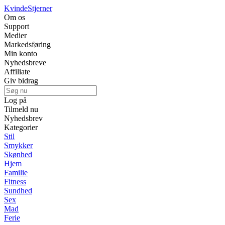
Kvinde
Stjerner
Om os
Support
Medier
Markedsføring
Min konto
Nyhedsbreve
Affiliate
Giv bidrag
Log på
Tilmeld nu
Nyhedsbrev
Kategorier
Stil
Smykker
Skønhed
Hjem
Familie
Fitness
Sundhed
Sex
Mad
Ferie