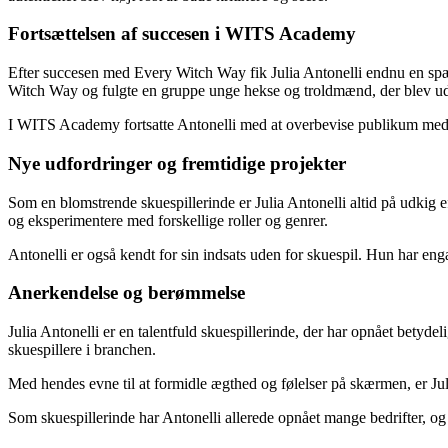
Fortsættelsen af succesen i WITS Academy
Efter succesen med Every Witch Way fik Julia Antonelli endnu en sp
Witch Way og fulgte en gruppe unge hekse og troldmænd, der blev ud
I WITS Academy fortsatte Antonelli med at overbevise publikum med s
Nye udfordringer og fremtidige projekter
Som en blomstrende skuespillerinde er Julia Antonelli altid på udkig e
og eksperimentere med forskellige roller og genrer.
Antonelli er også kendt for sin indsats uden for skuespil. Hun har enga
Anerkendelse og berømmelse
Julia Antonelli er en talentfuld skuespillerinde, der har opnået betyd
skuespillere i branchen.
Med hendes evne til at formidle ægthed og følelser på skærmen, er Jul
Som skuespillerinde har Antonelli allerede opnået mange bedrifter, og d