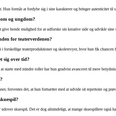
t. Hun formår at fordybe sig i sine karakterer og bringer autenticitet til 
rndom og ungdom?
ive hende mulighed for at udforske sin kreative side og udvikle sine sku
 inden for teaterverdenen?
 i forskellige teaterproduktioner og skolerevyer, hvor hun fik chancen fo
 sig over tid?
ra at starte med mindre roller har hun gradvist avanceret til mere betydn
n?
, forventes det, at hun fortsætter med at udvide sit repertoire og prøve 
skuespil?
udover skuespil. Det er dog almindeligt, at mange skuespillere også har 