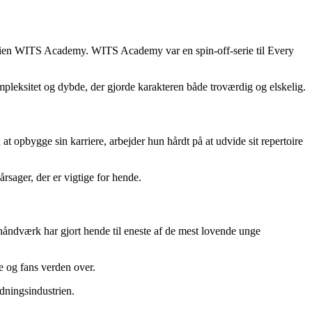
serien WITS Academy. WITS Academy var en spin-off-serie til Every
leksitet og dybde, der gjorde karakteren både troværdig og elskelig.
t opbygge sin karriere, arbejder hun hårdt på at udvide sit repertoire
årsager, der er vigtige for hende.
 håndværk har gjort hende til eneste af de mest lovende unge
e og fans verden over.
ldningsindustrien.