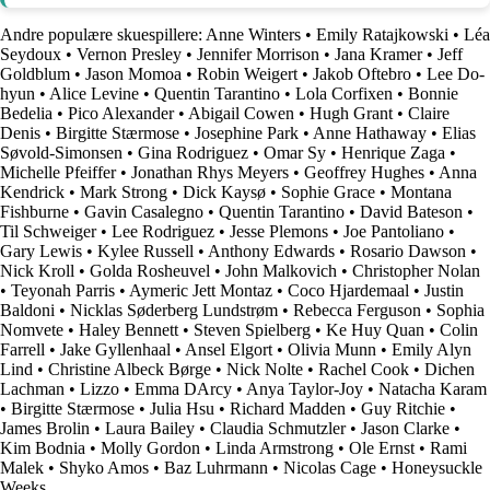
Andre populære skuespillere:
Anne Winters
•
Emily Ratajkowski
•
Léa
Seydoux
•
Vernon Presley
•
Jennifer Morrison
•
Jana Kramer
•
Jeff
Goldblum
•
Jason Momoa
•
Robin Weigert
•
Jakob Oftebro
•
Lee Do-
hyun
•
Alice Levine
•
Quentin Tarantino
•
Lola Corfixen
•
Bonnie
Bedelia
•
Pico Alexander
•
Abigail Cowen
•
Hugh Grant
•
Claire
Denis
•
Birgitte Stærmose
•
Josephine Park
•
Anne Hathaway
•
Elias
Søvold-Simonsen
•
Gina Rodriguez
•
Omar Sy
•
Henrique Zaga
•
Michelle Pfeiffer
•
Jonathan Rhys Meyers
•
Geoffrey Hughes
•
Anna
Kendrick
•
Mark Strong
•
Dick Kaysø
•
Sophie Grace
•
Montana
Fishburne
•
Gavin Casalegno
•
Quentin Tarantino
•
David Bateson
•
Til Schweiger
•
Lee Rodriguez
•
Jesse Plemons
•
Joe Pantoliano
•
Gary Lewis
•
Kylee Russell
•
Anthony Edwards
•
Rosario Dawson
•
Nick Kroll
•
Golda Rosheuvel
•
John Malkovich
•
Christopher Nolan
•
Teyonah Parris
•
Aymeric Jett Montaz
•
Coco Hjardemaal
•
Justin
Baldoni
•
Nicklas Søderberg Lundstrøm
•
Rebecca Ferguson
•
Sophia
Nomvete
•
Haley Bennett
•
Steven Spielberg
•
Ke Huy Quan
•
Colin
Farrell
•
Jake Gyllenhaal
•
Ansel Elgort
•
Olivia Munn
•
Emily Alyn
Lind
•
Christine Albeck Børge
•
Nick Nolte
•
Rachel Cook
•
Dichen
Lachman
•
Lizzo
•
Emma DArcy
•
Anya Taylor-Joy
•
Natacha Karam
•
Birgitte Stærmose
•
Julia Hsu
•
Richard Madden
•
Guy Ritchie
•
James Brolin
•
Laura Bailey
•
Claudia Schmutzler
•
Jason Clarke
•
Kim Bodnia
•
Molly Gordon
•
Linda Armstrong
•
Ole Ernst
•
Rami
Malek
•
Shyko Amos
•
Baz Luhrmann
•
Nicolas Cage
•
Honeysuckle
Weeks