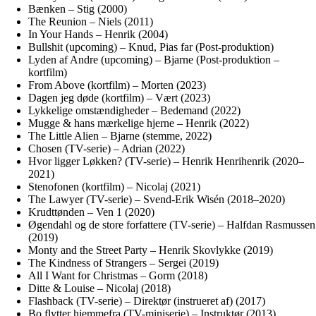
Bænken – Stig (2000)
The Reunion – Niels (2011)
In Your Hands – Henrik (2004)
Bullshit (upcoming) – Knud, Pias far (Post-produktion)
Lyden af Andre (upcoming) – Bjarne (Post-produktion –
kortfilm)
From Above (kortfilm) – Morten (2023)
Dagen jeg døde (kortfilm) – Vært (2023)
Lykkelige omstændigheder – Bedemand (2022)
Mugge & hans mærkelige hjerne – Henrik (2022)
The Little Alien – Bjarne (stemme, 2022)
Chosen (TV-serie) – Adrian (2022)
Hvor ligger Løkken? (TV-serie) – Henrik Henrihenrik (2020–
2021)
Stenofonen (kortfilm) – Nicolaj (2021)
The Lawyer (TV-serie) – Svend-Erik Wisén (2018–2020)
Krudttønden – Ven 1 (2020)
Øgendahl og de store forfattere (TV-serie) – Halfdan Rasmussen
(2019)
Monty and the Street Party – Henrik Skovlykke (2019)
The Kindness of Strangers – Sergei (2019)
All I Want for Christmas – Gorm (2018)
Ditte & Louise – Nicolaj (2018)
Flashback (TV-serie) – Direktør (instrueret af) (2017)
Bo flytter hjemmefra (TV-miniserie) – Instruktør (2013)