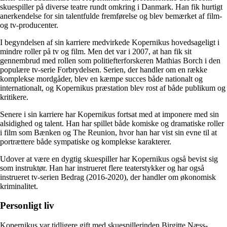
skuespiller på diverse teatre rundt omkring i Danmark. Han fik hurtigt
anerkendelse for sin talentfulde fremførelse og blev bemærket af film-
og tv-producenter.
I begyndelsen af sin karriere medvirkede Kopernikus hovedsageligt i
mindre roller på tv og film. Men det var i 2007, at han fik sit
gennembrud med rollen som politiefterforskeren Mathias Borch i den
populære tv-serie Forbrydelsen. Serien, der handler om en række
komplekse mordgåder, blev en kæmpe succes både nationalt og
internationalt, og Kopernikus præstation blev rost af både publikum og
kritikere.
Senere i sin karriere har Kopernikus fortsat med at imponere med sin
alsidighed og talent. Han har spillet både komiske og dramatiske roller
i film som Bænken og The Reunion, hvor han har vist sin evne til at
portrættere både sympatiske og komplekse karakterer.
Udover at være en dygtig skuespiller har Kopernikus også bevist sig
som instruktør. Han har instrueret flere teaterstykker og har også
instrueret tv-serien Bedrag (2016-2020), der handler om økonomisk
kriminalitet.
Personligt liv
Kopernikus var tidligere gift med skuespillerinden Birgitte Næss-