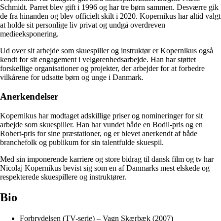
Schmidt. Parret blev gift i 1996 og har tre børn sammen. Desværre gik
de fra hinanden og blev officielt skilt i 2020. Kopernikus har altid valgt
at holde sit personlige liv privat og undgå overdreven
medieeksponering.
Ud over sit arbejde som skuespiller og instruktør er Kopernikus også
kendt for sit engagement i velgørenhedsarbejde. Han har støttet
forskellige organisationer og projekter, der arbejder for at forbedre
vilkårene for udsatte børn og unge i Danmark.
Anerkendelser
Kopernikus har modtaget adskillige priser og nomineringer for sit
arbejde som skuespiller. Han har vundet både en Bodil-pris og en
Robert-pris for sine præstationer, og er blevet anerkendt af både
branchefolk og publikum for sin talentfulde skuespil.
Med sin imponerende karriere og store bidrag til dansk film og tv har
Nicolaj Kopernikus bevist sig som en af Danmarks mest elskede og
respekterede skuespillere og instruktører.
Bio
Forbrydelsen (TV-serie) – Vagn Skærbæk (2007)