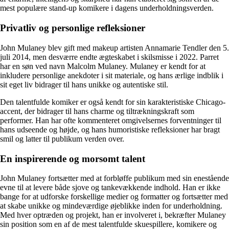
mest populære stand-up komikere i dagens underholdningsverden.
Privatliv og personlige refleksioner
John Mulaney blev gift med makeup artisten Annamarie Tendler den 5.
juli 2014, men desværre endte ægteskabet i skilsmisse i 2022. Parret
har en søn ved navn Malcolm Mulaney. Mulaney er kendt for at
inkludere personlige anekdoter i sit materiale, og hans ærlige indblik i
sit eget liv bidrager til hans unikke og autentiske stil.
Den talentfulde komiker er også kendt for sin karakteristiske Chicago-
accent, der bidrager til hans charme og tiltrækningskraft som
performer. Han har ofte kommenteret omgivelsernes forventninger til
hans udseende og højde, og hans humoristiske refleksioner har bragt
smil og latter til publikum verden over.
En inspirerende og morsomt talent
John Mulaney fortsætter med at forbløffe publikum med sin enestående
evne til at levere både sjove og tankevækkende indhold. Han er ikke
bange for at udforske forskellige medier og formatter og fortsætter med
at skabe unikke og mindeværdige øjeblikke inden for underholdning.
Med hver optræden og projekt, han er involveret i, bekræfter Mulaney
sin position som en af de mest talentfulde skuespillere, komikere og