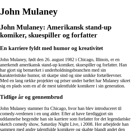
John Mulaney
John Mulaney: Amerikansk stand-up
komiker, skuespiller og forfatter
En karriere fyldt med humor og kreativitet
John Mulaney, født den 26. august 1982 i Chicago, Illinois, er en
anerkendt amerikansk stand-up komiker, skuespiller og forfatter. Han
har gjort sig bemærket i underholdningsbranchen med sin
karakteristiske humor, sit skarpe sind og sine unikke fortælleevner.
Med en lang række projekter og priser under bæltet har Mulaney sikret
sig en plads som en af de mest talentfulde komikere i sin generation.
Tidlige år og gennembrud
John Mulaney stammer fra Chicago, hvor han blev introduceret til
comedy-verdenen i en ung alder. Efter at have færdiggjort sin
uddannelse begyndte han sin karriere som forfatter for det legendariske
sketch comedy show, Saturday Night Live, i 2008. Her arbejdede han
sammen med andre talentfulde komikere og skabte blandt andet den