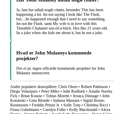
Ja, han har udtalt nogle citater, herunder This has been
happening a lot. Im not saying I look like The Flash,
but…Its happened enough that I need to say something.
Im not the Flash. samt My wife is in love with this
Timothée Chalamet son-of-a-bitch. Hes like 21 years old.
Its a joke when she kids me about it, but its not a joke.
Hvad er John Mulaneys kommende
projekter?
Der er pt. ingen officielle kommende projekter for John
Mulaney annonceret.
Andre populære skuespillere:
Chris Olsen
•
Robert Pattinson
•
Diego Velazquez
•
Peter Miles
•
Julie Rudbæk
•
Amalie Næsby
Fick
•
Brian Krause
•
Tobias Moretti
•
Jessica Dinnage
•
John
Krasinski
•
Gina Blonde
•
Indiana Massara
•
Sigrid Horne-
Rasmussen
•
Freddie Prinze Jr.
•
Sofie Torp
•
Christina Ricci
•
Fiona Gubelmann
•
Carolyn Folks
•
Kelly Macdonald
•
Alexa