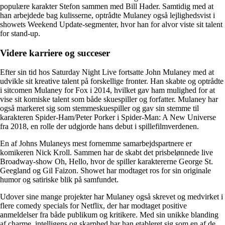
populære karakter Stefon sammen med Bill Hader. Samtidig med at
han arbejdede bag kulisserne, optrådte Mulaney også lejlighedsvist i
showets Weekend Update-segmenter, hvor han for alvor viste sit talent
for stand-up.
Videre karriere og succeser
Efter sin tid hos Saturday Night Live fortsatte John Mulaney med at
udvikle sit kreative talent på forskellige fronter. Han skabte og optrådte
i sitcomen Mulaney for Fox i 2014, hvilket gav ham mulighed for at
vise sit komiske talent som både skuespiller og forfatter. Mulaney har
også markeret sig som stemmeskuespiller og gav sin stemme til
karakteren Spider-Ham/Peter Porker i Spider-Man: A New Universe
fra 2018, en rolle der udgjorde hans debut i spillefilmverdenen.
En af Johns Mulaneys mest fornemme samarbejdspartnere er
komikeren Nick Kroll. Sammen har de skabt det prisbelønnede live
Broadway-show Oh, Hello, hvor de spiller karaktererne George St.
Geegland og Gil Faizon. Showet har modtaget ros for sin originale
humor og satiriske blik på samfundet.
Udover sine mange projekter har Mulaney også skrevet og medvirket i
flere comedy specials for Netflix, der har modtaget positive
anmeldelser fra både publikum og kritikere. Med sin unikke blanding
af charme, intelligens og skarphed har han etableret sig som en af de