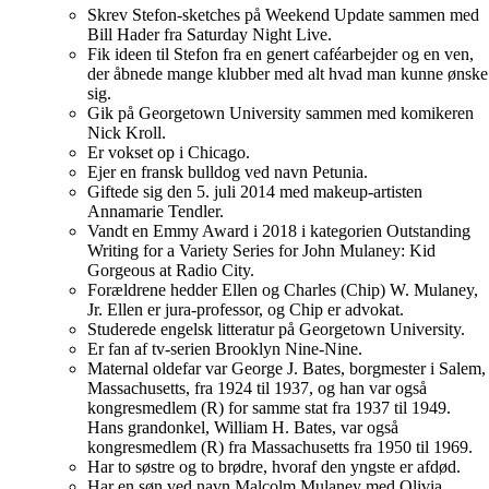
Skrev Stefon-sketches på Weekend Update sammen med
Bill Hader fra Saturday Night Live.
Fik ideen til Stefon fra en genert caféarbejder og en ven,
der åbnede mange klubber med alt hvad man kunne ønske
sig.
Gik på Georgetown University sammen med komikeren
Nick Kroll.
Er vokset op i Chicago.
Ejer en fransk bulldog ved navn Petunia.
Giftede sig den 5. juli 2014 med makeup-artisten
Annamarie Tendler.
Vandt en Emmy Award i 2018 i kategorien Outstanding
Writing for a Variety Series for John Mulaney: Kid
Gorgeous at Radio City.
Forældrene hedder Ellen og Charles (Chip) W. Mulaney,
Jr. Ellen er jura-professor, og Chip er advokat.
Studerede engelsk litteratur på Georgetown University.
Er fan af tv-serien Brooklyn Nine-Nine.
Maternal oldefar var George J. Bates, borgmester i Salem,
Massachusetts, fra 1924 til 1937, og han var også
kongresmedlem (R) for samme stat fra 1937 til 1949.
Hans grandonkel, William H. Bates, var også
kongresmedlem (R) fra Massachusetts fra 1950 til 1969.
Har to søstre og to brødre, hvoraf den yngste er afdød.
Har en søn ved navn Malcolm Mulaney med Olivia